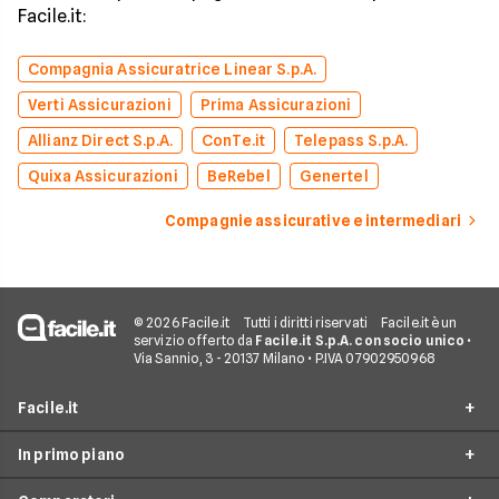
Facile.it:
Compagnia Assicuratrice Linear S.p.A.
Verti Assicurazioni
Prima Assicurazioni
Allianz Direct S.p.A.
ConTe.it
Telepass S.p.A.
Quixa Assicurazioni
BeRebel
Genertel
Compagnie assicurative e intermediari
© 2026 Facile.it
Tutti i diritti riservati
Facile.it è un
servizio offerto da
Facile.it S.p.A. con socio unico
•
Via Sannio, 3 - 20137 Milano • P.IVA 07902950968
Facile.it
In primo piano
Assicurazioni