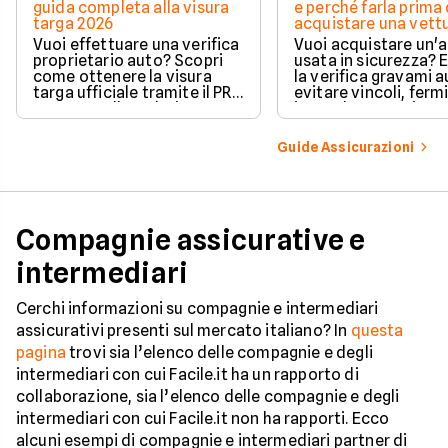
guida completa alla visura
e perché farla prima 
targa 2026
acquistare una vett
Vuoi effettuare una verifica
Vuoi acquistare un'
proprietario auto? Scopri
usata in sicurezza? 
come ottenere la visura
la verifica gravami a
targa ufficiale tramite il PRA
evitare vincoli, fermi
per controllare dati e
ipoteche. Scopri co
vincoli in totale sicurezza.
tutelare il tuo acqui
Guide Assicurazioni
Compagnie assicurative e
intermediari
Cerchi informazioni su compagnie e intermediari
assicurativi presenti sul mercato italiano? In
questa
pagina
trovi sia l’elenco delle compagnie e degli
intermediari con cui Facile.it ha un rapporto di
collaborazione, sia l’elenco delle compagnie e degli
intermediari con cui Facile.it non ha rapporti. Ecco
alcuni esempi di compagnie e intermediari partner di