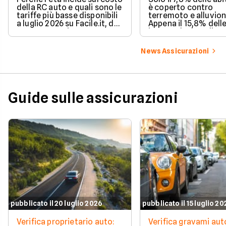
della RC auto e quali sono le
è coperto contro
tariffe più basse disponibili
terremoto e alluvion
a luglio 2026 su Facile.it, da
Appena il 15,8% dell
106,32€ annui.
imprese ha la polizz
catastrofale obbligat
dati ANIA 2025 sul g
News Assicurazioni
assicurativo italiano
Guide sulle assicurazioni
pubblicato il 20 luglio 2026
pubblicato il 15 luglio 2
Verifica proprietario auto:
Verifica gravami au