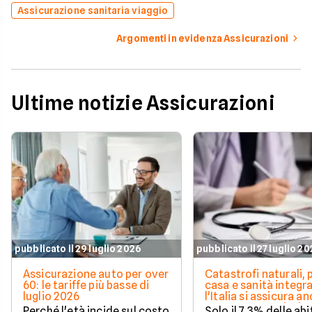
Assicurazione sanitaria viaggio
Argomenti in evidenza Assicurazioni
Ultime notizie Assicurazioni
pubblicato il 29 luglio 2026
pubblicato il 27 luglio 2
Assicurazione auto per over
Catastrofi naturali, 
60: le tariffe più basse di
casa e sanità integra
luglio 2026
l'Italia si assicura a
troppo poco. I dati 
Perché l'età incide sul costo
Solo il 7,3% delle abi