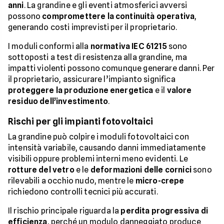
anni
. La grandine e gli eventi atmosferici avversi
possono
compromettere la continuità operativa
,
generando costi imprevisti per il proprietario.
I moduli conformi alla
normativa IEC 61215
sono
sottoposti a test di resistenza alla grandine, ma
impatti violenti possono comunque generare danni. Per
il proprietario, assicurare l’impianto significa
proteggere la produzione energetica
e il
valore
residuo dell’investimento
.
Rischi per gli impianti fotovoltaici
La grandine può colpire i moduli fotovoltaici con
intensità variabile, causando danni immediatamente
visibili oppure problemi interni meno evidenti. Le
rotture del vetro
e le
deformazioni delle cornici
sono
rilevabili a occhio nudo, mentre le
micro-crepe
richiedono controlli tecnici più accurati.
Il rischio principale riguarda la
perdita progressiva di
efficienza
, perché un modulo danneggiato produce