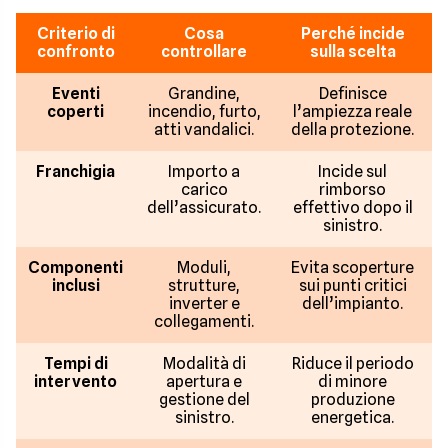
Criterio di
Cosa
Perché incide
confronto
controllare
sulla scelta
Eventi
Grandine,
Definisce
coperti
incendio, furto,
l’ampiezza reale
atti vandalici.
della protezione.
Franchigia
Importo a
Incide sul
carico
rimborso
dell’assicurato.
effettivo dopo il
sinistro.
Componenti
Moduli,
Evita scoperture
inclusi
strutture,
sui punti critici
inverter e
dell’impianto.
collegamenti.
Tempi di
Modalità di
Riduce il periodo
intervento
apertura e
di minore
gestione del
produzione
sinistro.
energetica.