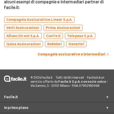
alcuni esempi di compagnie e intermediari partner di
Facile.it:
Compagnia Assicuratrice Linear S.p.A.
Verti Assicurazioni
Prima Assicurazioni
Allianz Direct S.p.A.
ConTe.it
Telepass S.p.A.
Quixa Assicurazioni
BeRebel
Genertel
Compagnie assicurative e intermediari
© 2026 Facile.it
Tutti i diritti riservati
Facile.it è un
servizio offerto da
Facile.it S.p.A. con socio unico
•
Via Sannio, 3 - 20137 Milano • P.IVA 07902950968
Facile.it
In primo piano
Assicurazioni