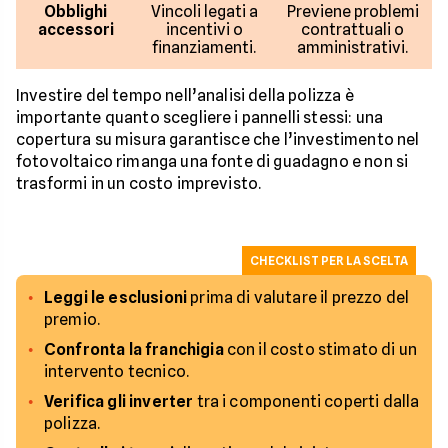
Obblighi
Vincoli legati a
Previene problemi
accessori
incentivi o
contrattuali o
finanziamenti.
amministrativi.
Investire del tempo nell’analisi della polizza è
importante quanto scegliere i pannelli stessi: una
copertura su misura garantisce che l’investimento nel
fotovoltaico rimanga una fonte di guadagno e non si
trasformi in un costo imprevisto.
CHECKLIST PER LA SCELTA
Leggi le esclusioni
prima di valutare il prezzo del
premio.
Confronta la franchigia
con il costo stimato di un
intervento tecnico.
Verifica gli inverter
tra i componenti coperti dalla
polizza.