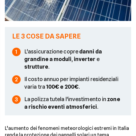
LE 3 COSE DA SAPERE
L'assicurazione copre
danni da
1
grandine a moduli
,
inverter
e
strutture
.
Il costo annuo per impianti residenziali
2
varia tra
100€ e 200€
.
La polizza tutela l'investimento in
zone
3
a rischio eventi atmosferici
.
L’aumento dei fenomeni meteorologici estremi in Italia
rende la protezione dei pannelli solari un tema