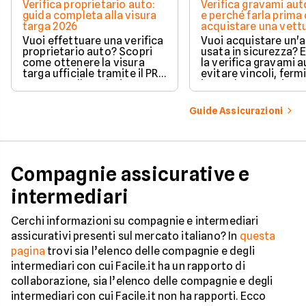
Verifica proprietario auto:
Verifica gravami au
guida completa alla visura
e perché farla prima 
targa 2026
acquistare una vett
Vuoi effettuare una verifica
Vuoi acquistare un'
proprietario auto? Scopri
usata in sicurezza? 
come ottenere la visura
la verifica gravami a
targa ufficiale tramite il PRA
evitare vincoli, fermi
per controllare dati e
ipoteche. Scopri co
vincoli in totale sicurezza.
tutelare il tuo acqui
Guide Assicurazioni
Compagnie assicurative e
intermediari
Cerchi informazioni su compagnie e intermediari
assicurativi presenti sul mercato italiano? In
questa
pagina
trovi sia l’elenco delle compagnie e degli
intermediari con cui Facile.it ha un rapporto di
collaborazione, sia l’elenco delle compagnie e degli
intermediari con cui Facile.it non ha rapporti. Ecco