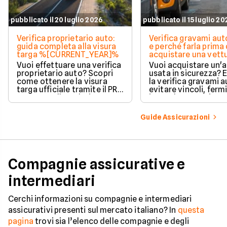
pubblicato il 20 luglio 2026
pubblicato il 15 luglio 2
Verifica proprietario auto:
Verifica gravami au
guida completa alla visura
e perché farla prima 
targa %[CURRENT_YEAR]%
acquistare una vett
Vuoi effettuare una verifica
Vuoi acquistare un'
proprietario auto? Scopri
usata in sicurezza? 
come ottenere la visura
la verifica gravami a
targa ufficiale tramite il PRA
evitare vincoli, fermi
per controllare dati e
ipoteche. Scopri co
vincoli in totale sicurezza.
tutelare il tuo acqui
Guide Assicurazioni
Compagnie assicurative e
intermediari
Cerchi informazioni su compagnie e intermediari
assicurativi presenti sul mercato italiano? In
questa
pagina
trovi sia l’elenco delle compagnie e degli