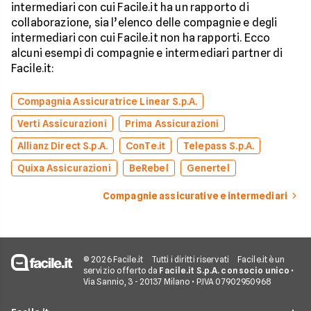
intermediari con cui Facile.it ha un rapporto di
collaborazione, sia l’elenco delle compagnie e degli
intermediari con cui Facile.it non ha rapporti. Ecco
alcuni esempi di compagnie e intermediari partner di
Facile.it:
Compagnia Assicuratrice Linear S.p.A.
Verti Assicurazioni
Prima Assicurazioni
Allianz Direct S.p.A.
ConTe.it
Telepass S.p.A.
Quixa Assicurazioni
BeRebel
Genertel
Compagnie assicurative e intermediari
© 2026 Facile.it
Tutti i diritti riservati
Facile.it è un
servizio offerto da
Facile.it S.p.A. con socio unico
•
Via Sannio, 3 - 20137 Milano • P.IVA 07902950968