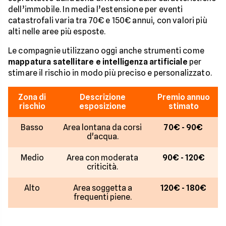
dell’immobile. In media l’estensione per eventi
catastrofali varia tra 70€ e 150€ annui, con valori più
alti nelle aree più esposte.
Le compagnie utilizzano oggi anche strumenti come
mappatura satellitare e intelligenza artificiale
per
stimare il rischio in modo più preciso e personalizzato.
Zona di
Descrizione
Premio annuo
rischio
esposizione
stimato
Basso
Area lontana da corsi
70€ - 90€
d'acqua.
Medio
Area con moderata
90€ - 120€
criticità.
Alto
Area soggetta a
120€ - 180€
frequenti piene.