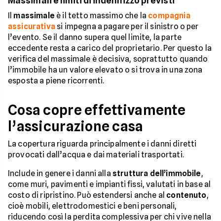
Massimali e limiti di indennizzo previsti
Il
massimale
è il tetto massimo che la
compagnia
assicurativa
si impegna a pagare per il sinistro o per
l’evento. Se il danno supera quel limite, la parte
eccedente resta a carico del proprietario. Per questo la
verifica del massimale è decisiva, soprattutto quando
l’immobile ha un valore elevato o si trova in una zona
esposta a piene ricorrenti.
Cosa copre effettivamente
l’assicurazione casa
La copertura riguarda principalmente i danni diretti
provocati dall’acqua e dai materiali trasportati.
Include in genere i danni alla
struttura dell’immobile
,
come muri, pavimenti e impianti fissi, valutati in base al
costo di ripristino. Può estendersi anche al
contenuto
,
cioè mobili, elettrodomestici e beni personali,
riducendo così la perdita complessiva per chi vive nella