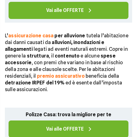
Vai alle OFFERTE
L’
assicurazione casa
per alluvione
tutela l’abitazione
dai danni causati da
alluvioni, inondazioni e
allagamenti
legati ad eventi naturali estremi. Copre in
genere la
struttura
, il
contenuto
e alcune
spese
accessorie
, con premi che variano in base al rischio
della zona e alle clausole scelte. Per le abitazioni
residenziali, il
premio assicurativo
beneficia della
detrazione IRPEF del 19%
ed è esente dall’imposta
sulle assicurazioni.
Polizze Casa: trova la migliore per te
Vai alle OFFERTE