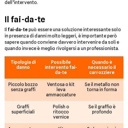
dell’intervento.
Il fai-da-te
Il
fai-da-te
può essere una soluzione interessante solo
in presenza di danni molto leggeri, è importante però
sapere quando conviene davvero intervenire da soli e
quando invece è meglio rivolgersi a un professionista.
Tipologia di
Possibile
Quando è
danno
intervento fai-
necessario il
da-te
carrozziere
Piccolo bozzo
Ventosa o kit
Se il metallo non
senza graffi
leva
torna in forma
ammaccature
Graffi
Polish o
Se il graffio è
superficiali
ritocco
profondo
vernice