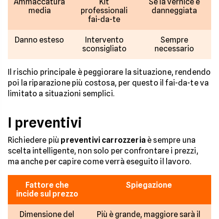
Ammaccatura
Kit
Se la vernice è
media
professionali
danneggiata
fai-da-te
Danno esteso
Intervento
Sempre
sconsigliato
necessario
Il rischio principale è peggiorare la situazione, rendendo
poi la riparazione più costosa, per questo il fai-da-te va
limitato a situazioni semplici.
I preventivi
Richiedere più
preventivi carrozzeria
è sempre una
scelta intelligente, non solo per confrontare i prezzi,
ma anche per capire come verrà eseguito il lavoro.
Fattore che
Spiegazione
incide sul prezzo
Dimensione del
Più è grande, maggiore sarà il