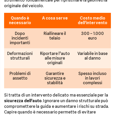
strumento fondamentale per ripristinare la geometria
originale del veicolo.
Quando è
A cosa serve
Costo medio
necessario
dell’intervento
Dopo
Riallineare il
300 – 1.000
incidenti
telaio
euro
importanti
Deformazioni
Riportare l’auto
Variabile in base
strutturali
alle misure
al danno
originali
Problemi di
Garantire
Spesso incluso
assetto
sicurezza e
in lavori
stabilità
complessi
Si tratta di un intervento delicato ma essenziale per la
sicurezza dell’auto
. Ignorare un danno strutturale può
compromettere la guida e aumentare i rischi su strada.
Capire quando è necessario permette di evitare