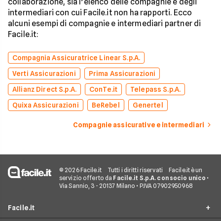
collaborazione, sia l’elenco delle compagnie e degli
intermediari con cui Facile.it non ha rapporti. Ecco
alcuni esempi di compagnie e intermediari partner di
Facile.it:
Compagnia Assicuratrice Linear S.p.A.
Verti Assicurazioni
Prima Assicurazioni
Allianz Direct S.p.A.
ConTe.it
Telepass S.p.A.
Quixa Assicurazioni
BeRebel
Genertel
Compagnie assicurative e intermediari
© 2026 Facile.it
Tutti i diritti riservati
Facile.it è un
servizio offerto da
Facile.it S.p.A. con socio unico
•
Via Sannio, 3 - 20137 Milano • P.IVA 07902950968
Facile.it