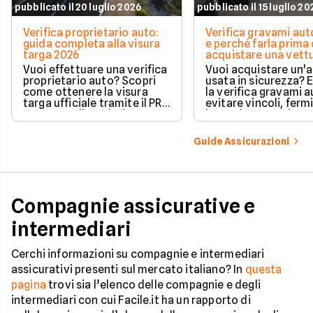
pubblicato il 20 luglio 2026
pubblicato il 15 luglio 2
Verifica proprietario auto:
Verifica gravami au
guida completa alla visura
e perché farla prima 
targa 2026
acquistare una vett
Vuoi effettuare una verifica
Vuoi acquistare un'
proprietario auto? Scopri
usata in sicurezza? 
come ottenere la visura
la verifica gravami a
targa ufficiale tramite il PRA
evitare vincoli, fermi
per controllare dati e
ipoteche. Scopri co
vincoli in totale sicurezza.
tutelare il tuo acqui
Guide Assicurazioni
Compagnie assicurative e
intermediari
Cerchi informazioni su compagnie e intermediari
assicurativi presenti sul mercato italiano? In
questa
pagina
trovi sia l’elenco delle compagnie e degli
intermediari con cui Facile.it ha un rapporto di