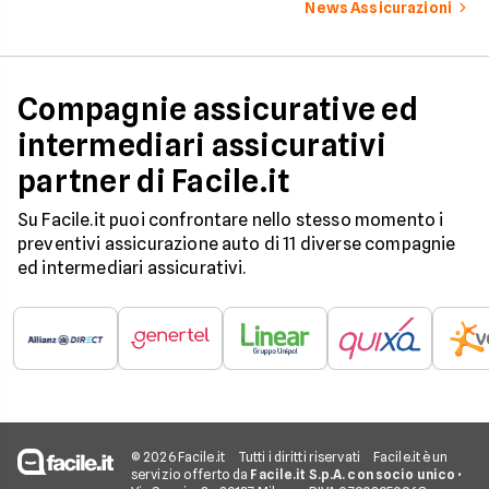
dati ANIA 2025 sul g
News Assicurazioni
assicurativo italiano
Compagnie assicurative ed
intermediari assicurativi
partner di Facile.it
Su Facile.it puoi confrontare nello stesso momento i
preventivi assicurazione auto di 11 diverse compagnie
ed intermediari assicurativi.
© 2026 Facile.it
Tutti i diritti riservati
Facile.it è un
servizio offerto da
Facile.it S.p.A. con socio unico
•