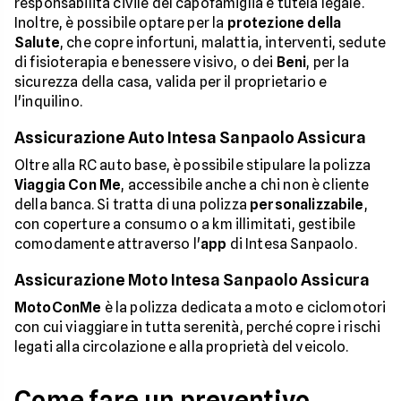
responsabilità civile del capofamiglia e tutela legale.
Inoltre, è possibile optare per la
protezione della
Salute
, che copre infortuni, malattia, interventi, sedute
di fisioterapia e benessere visivo, o dei
Beni
, per la
sicurezza della casa, valida per il proprietario e
l'inquilino.
Assicurazione Auto Intesa Sanpaolo Assicura
Oltre alla RC auto base, è possibile stipulare la polizza
Viaggia Con Me
, accessibile anche a chi non è cliente
della banca. Si tratta di una polizza
personalizzabile
,
con coperture a consumo o a km illimitati, gestibile
comodamente attraverso l'
app
di Intesa Sanpaolo.
Assicurazione Moto Intesa Sanpaolo Assicura
MotoConMe
è la polizza dedicata a moto e ciclomotori
con cui viaggiare in tutta serenità, perché copre i rischi
legati alla circolazione e alla proprietà del veicolo.
Come fare un preventivo