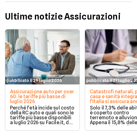
Ultime notizie Assicurazioni
pubblicato il 29 luglio 2026
pubblicato il 27 luglio 2
Assicurazione auto per over
Catastrofi naturali, 
60: le tariffe più basse di
casa e sanità integra
luglio 2026
l'Italia si assicura a
troppo poco. I dati 
Perché l'età incide sul costo
Solo il 7,3% delle abi
della RC auto e quali sono le
è coperto contro
tariffe più basse disponibili
terremoto e alluvion
a luglio 2026 su Facile.it, da
Appena il 15,8% dell
106,32€ annui.
imprese ha la polizz
catastrofale obbligat