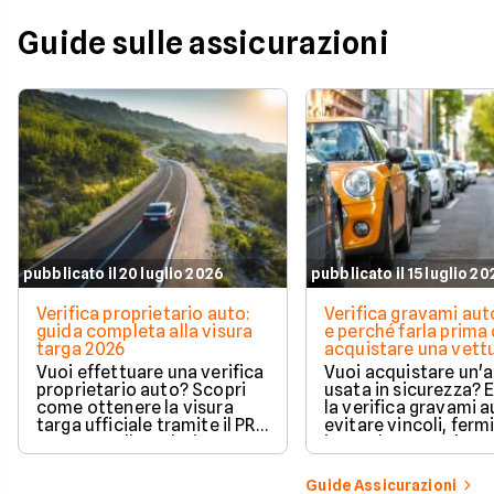
Guide sulle assicurazioni
pubblicato il 20 luglio 2026
pubblicato il 15 luglio 2
Verifica proprietario auto:
Verifica gravami au
guida completa alla visura
e perché farla prima 
targa 2026
acquistare una vett
Vuoi effettuare una verifica
Vuoi acquistare un'
proprietario auto? Scopri
usata in sicurezza? 
come ottenere la visura
la verifica gravami a
targa ufficiale tramite il PRA
evitare vincoli, fermi
per controllare dati e
ipoteche. Scopri co
vincoli in totale sicurezza.
tutelare il tuo acqui
Guide Assicurazioni