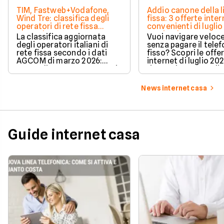
TIM, Fastweb+Vodafone,
Addio canone della l
Wind Tre: classifica degli
fissa: 3 offerte inter
operatori di rete fissa
convenienti di luglio
secondo AGCOM
partire da 19,95€
La classifica aggiornata
Vuoi navigare veloce
degli operatori italiani di
senza pagare il tele
rete fissa secondo i dati
fisso? Scopri le offe
AGCOM di marzo 2026:
internet di luglio 20
quote di mercato, sorpassi
risparmiare e sceglie
e new entry.
tariffa perfetta per t
News internet casa
Guide internet casa