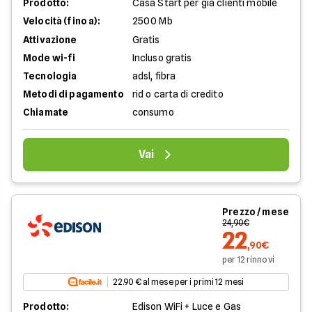
Prodotto:
Casa Start per già clienti mobile
Velocità (fino a):
2500 Mb
Attivazione
Gratis
Mode wi-fi
Incluso gratis
Tecnologia
adsl, fibra
Metodi di pagamento
rid o carta di credito
Chiamate
consumo
Vai
Prezzo / mese
24,90€
22
,90€
per 12 rinnovi
22.90 € al mese per i primi 12 mesi
Prodotto:
Edison WiFi + Luce e Gas