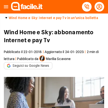
Wind Home e Sky: Internet e pay Tv in un'unica bolletta
Wind Home e Sky: abbonamento
Internet e pay Tv
Pubblicato il
22-01-2018
|
Aggiornato il
24-01-2023
|
2
min di
lettura
|
Pubblicato da
Marilia Scavone
Seguici su Google News