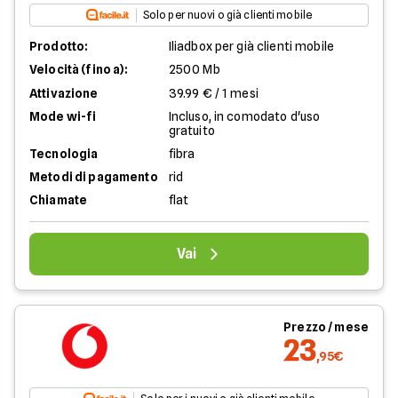
Solo per nuovi o già clienti mobile
Prodotto:
Iliadbox per già clienti mobile
Velocità (fino a):
2500 Mb
Attivazione
39.99 € / 1 mesi
Mode wi-fi
Incluso, in comodato d'uso
gratuito
Tecnologia
fibra
Metodi di pagamento
rid
Chiamate
flat
Vai
Prezzo / mese
23
,95€