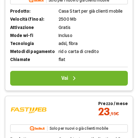
Solo per i nuovi o già clienti mobile
Prodotto:
Casa Start per già clienti mobile
Velocità (fino a):
2500 Mb
Attivazione
Gratis
Mode wi-fi
Incluso
Tecnologia
adsl, fibra
Metodi di pagamento
rid o carta di credito
Chiamate
flat
Vai
Prezzo / mese
23
,95€
Solo per nuovi o già clienti mobile