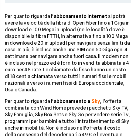
Per quanto riguarda l'
abbonamento Internet
si potrà
avere la velocità della fibra di Open Fiber fino a 1 Giga in
download e 100 Mega in upload (nelle località dove è
disponibile la fibra FTTH, in alternativa fino a 100 Mega
in download e 20 in upload) per navigare senza limiti da
casa. In più, è inclusa anche una SIM con 50 Giga ogni 4
settimane per navigare anche fuori casa. Il modem non
è incluso nel prezzo ed è fornito in vendita abbinata a 4
euro per 48 rate. Le chiamate da fisso hanno un costo
di 18 cent a chiamata verso tutti i numeri fissi e mobili
nazionali e verso i numeri fissi di Europa occidentale,
Usa e Canada.
Per quanto riguarda l'
abbonamento a
Sky
, l'offerta
combinata con Wind Home prevede i pacchetti Sky TV,
Sky Famiglia, Sky Box Sets e Sky Go per vedere serie Tv,
programmi per bambini e tutto l'intrattenimento di Sky
anche in mobilità. Non è incluso nell'offerta il costo
della consegna del decoder pari a 49 € e l'eventuale