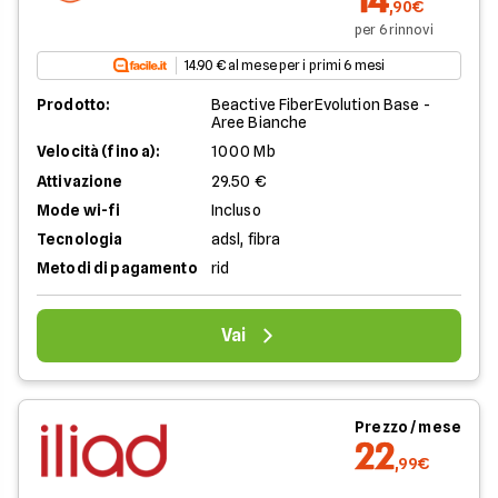
,90€
per 6 rinnovi
14.90 € al mese per i primi 6 mesi
Prodotto:
Beactive FiberEvolution Base -
Aree Bianche
Velocità (fino a):
1000 Mb
Attivazione
29.50 €
Mode wi-fi
Incluso
Tecnologia
adsl, fibra
Metodi di pagamento
rid
Vai
Prezzo / mese
22
,99€