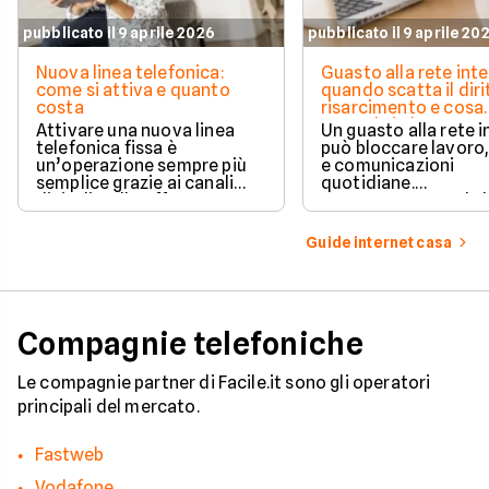
pubblicato il 9 aprile 2026
pubblicato il 9 aprile 20
Nuova linea telefonica:
Guasto alla rete inte
come si attiva e quanto
quando scatta il diri
costa
risarcimento e cosa
prevede la legge
Attivare una nuova linea
Un guasto alla rete 
telefonica fissa è
può bloccare lavoro,
un’operazione sempre più
e comunicazioni
semplice grazie ai canali
quotidiane.
digitali e alle offerte
Fortunatamente, la 
integrate con internet casa.
prevede strumenti c
per ottenere un
Guide internet casa
risarcimento in caso
disservizi prolungati
Compagnie telefoniche
Le compagnie partner di Facile.it sono gli operatori
principali del mercato.
Fastweb
Vodafone