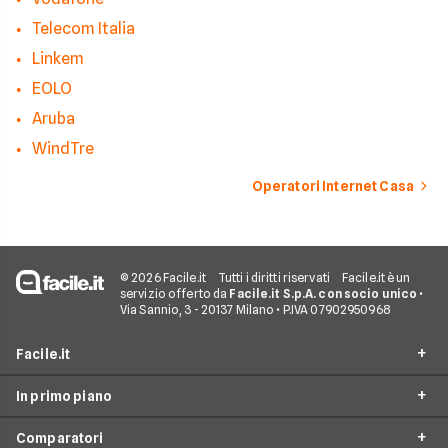
Telecom Italia
Linkem
EOLO
Aruba
WindTre
Operatori Internet Casa
© 2026 Facile.it
Tutti i diritti riservati
Facile.it è un
servizio offerto da
Facile.it S.p.A. con socio unico
•
Via Sannio, 3 - 20137 Milano • P.IVA 07902950968
Facile.it
In primo piano
Assicurazioni
Comparatori
Prestiti