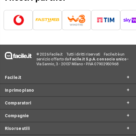
© 2026 Facile.it
Tutti i diritti riservati
Facile.it è un
servizio offerto da
Facile.it S.p.A. con socio unico
•
Via Sannio, 3 - 20137 Milano • P.IVA 07902950968
Facile.it
In primo piano
Assicurazioni
Comparatori
Prestiti
Offerte Fibra
Mutui
Compagnie
Offerte ADSL
Migliore Connessione Internet
Internet Casa
Offerte Internet Casa
Risorse utili
Offerte Internet Satellitare
Tim
Luce e Gas
Offerte Internet Mobile