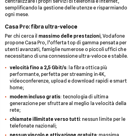
centralizzare i propri servizi di telefonia e internet,
semplificando la gestione delle utenze e risparmiando
ogni mese.
Casa Pro: fibra ultra-veloce
Per chi cerca il
massimo delle prestazioni
, Vodafone
propone Casa Pro, l’offerta top di gamma pensata per
utenti avanzati, famiglie numerose o piccoli uffici che
necessitano di una connessione ultra-veloce e stabile.
velocità fino a 2,5 Gbit/s
: la fibra ottica più
performante, perfetta per streaming in 4K,
videoconferenze, upload e download rapidi e smart
home;
modem incluso gratis
: tecnologia di ultima
generazione per sfruttare al meglio la velocità della
rete;
chiamate illimitate verso tutti
: nessun limite per le
telefonate nazionali;
nessun vincolo e attivazione gratuita
: massima