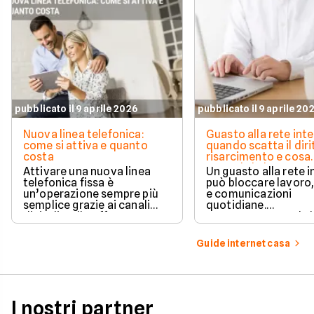
pubblicato il 9 aprile 2026
pubblicato il 9 aprile 20
Nuova linea telefonica:
Guasto alla rete inte
come si attiva e quanto
quando scatta il diri
costa
risarcimento e cosa
prevede la legge
Attivare una nuova linea
Un guasto alla rete 
telefonica fissa è
può bloccare lavoro,
un’operazione sempre più
e comunicazioni
semplice grazie ai canali
quotidiane.
digitali e alle offerte
Fortunatamente, la 
integrate con internet casa.
prevede strumenti c
per ottenere un
Guide internet casa
risarcimento in caso
disservizi prolungati
I nostri partner