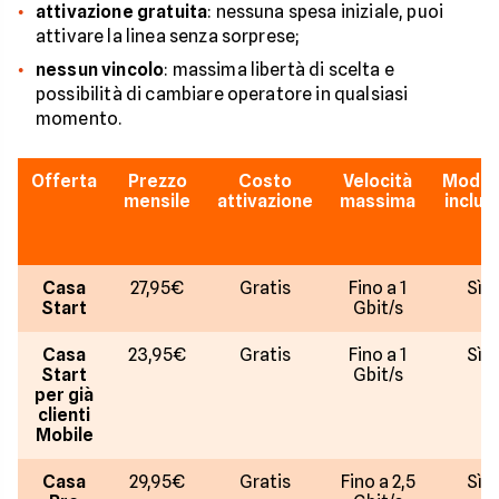
attivazione gratuita
: nessuna spesa iniziale, puoi
attivare la linea senza sorprese;
nessun vincolo
: massima libertà di scelta e
possibilità di cambiare operatore in qualsiasi
momento.
Offerta
Prezzo
Costo
Velocità
Mode
mensile
attivazione
massima
inclus
Casa
27,95€
Gratis
Fino a 1
Sì
Start
Gbit/s
Casa
23,95€
Gratis
Fino a 1
Sì
Start
Gbit/s
per già
clienti
Mobile
Casa
29,95€
Gratis
Fino a 2,5
Sì