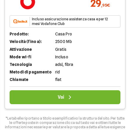
29
,95€
Incluso assicurazione assistenza casa e per 12
mesi Vodafone Club
Prodotto:
Casa Pro
Velocità (fino a):
2500 Mb
Attivazione
Gratis
Mode wi-fi
Incluso
Tecnologia
adsl, fibra
Metodi di pagamento
rid
Chiamate
flat
Vai
*Le tabelle riportano a titolo esemplificativo la struttura del sito. Per tutte
le offerte poste in comparazione clicca sul tasto vai e ottieni tutte le
informazioni necessarie per valutare la proposta adatta alle tue esigenze