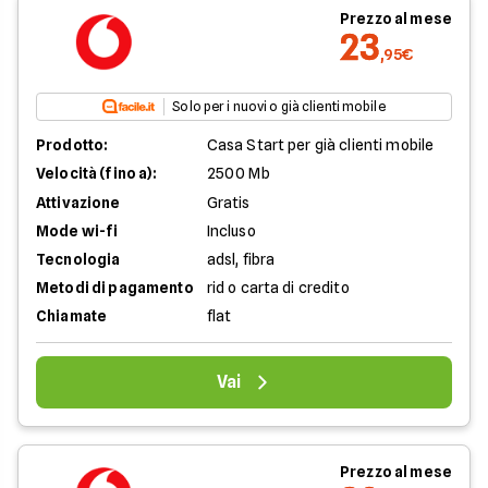
Prezzo al mese
23
,95€
Solo per i nuovi o già clienti mobile
Prodotto:
Casa Start per già clienti mobile
Velocità (fino a):
2500 Mb
Attivazione
Gratis
Mode wi-fi
Incluso
Tecnologia
adsl, fibra
Metodi di pagamento
rid o carta di credito
Chiamate
flat
Vai
Prezzo al mese