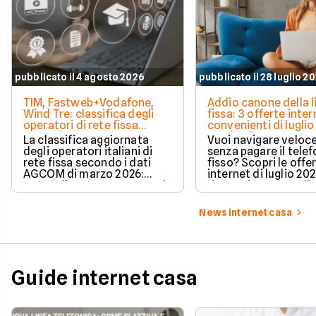
pubblicato il 4 agosto 2026
pubblicato il 28 luglio 2
TIM, Fastweb+Vodafone,
Addio canone della l
Wind Tre: classifica degli
fissa: 3 offerte inter
operatori di rete fissa
convenienti di luglio
secondo AGCOM
partire da 19,95€
La classifica aggiornata
Vuoi navigare veloce
degli operatori italiani di
senza pagare il tele
rete fissa secondo i dati
fisso? Scopri le offe
AGCOM di marzo 2026:
internet di luglio 20
quote di mercato, sorpassi
risparmiare e sceglie
e new entry.
tariffa perfetta per t
News internet casa
Guide internet casa