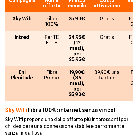
Compagnia
Nome
Prezzo
Costo
Velo
offerta
mensile
attivazione
Sky Wifi
Fibra
25,90€
Gratis
Fino
100%
Gbi
Intred
Per TE
24,95€
Gratis
Fino
FTTH
(12
Gbi
mesi),
poi
25,95€
Eni
Fibra
19,90€
39,90€ una
Fin
Plenitude
Promo
(36
tantum
2
mesi),
Gbi
poi
25,90€
Sky WiFi
Fibra 100%: internet senza vincoli
Sky Wifi propone una delle offerte più interessanti per
chi desidera una connessione stabile e performante
senza linea fissa.