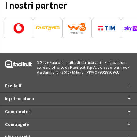
I nostri partner
© 2026 Facile.it
Tutti i diritti riservati
Facile.it è un
servizio offerto da
Facile.it S.p.A. con socio unico
•
Via Sannio, 3 - 20137 Milano • P.IVA 07902950968
Facile.it
In primo piano
Assicurazioni
Comparatori
Prestiti
Offerte Fibra
Mutui
Compagnie
Offerte ADSL
Migliore Connessione Internet
Internet Casa
Offerte Internet Casa