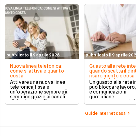
pubblicato il 9 aprile 2026
pubblicato il 9 aprile 20
Nuova linea telefonica:
Guasto alla rete inte
come si attiva e quanto
quando scatta il diri
costa
risarcimento e cosa
prevede la legge
Attivare una nuova linea
Un guasto alla rete 
telefonica fissa è
può bloccare lavoro,
un’operazione sempre più
e comunicazioni
semplice grazie ai canali
quotidiane.
digitali e alle offerte
Fortunatamente, la 
integrate con internet casa.
prevede strumenti c
per ottenere un
Guide internet casa
risarcimento in caso
disservizi prolungati