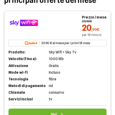
principali offerte del mese
Prezzo / mese
29,90€
20
,90€
per 18 rinnovi
20.90 € al mese per i primi 18 mesi
Prodotto:
Sky Wifi + Sky Tv
Velocità (fino a):
1000 Mb
Attivazione
Gratis
Mode wi-fi
Incluso
Tecnologia
fibra
Metodi di pagamento
rid
Chiamate
consumo
Servizi inclusi
tv
Vai