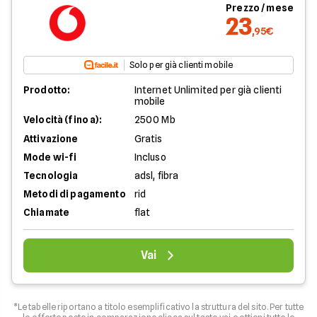
Prezzo / mese
23
,95€
Solo per già clienti mobile
Prodotto:
Internet Unlimited per già clienti
mobile
Velocità (fino a):
2500 Mb
Attivazione
Gratis
Mode wi-fi
Incluso
Tecnologia
adsl, fibra
Metodi di pagamento
rid
Chiamate
flat
Vai
*Le tabelle riportano a titolo esemplificativo la struttura del sito. Per tutte