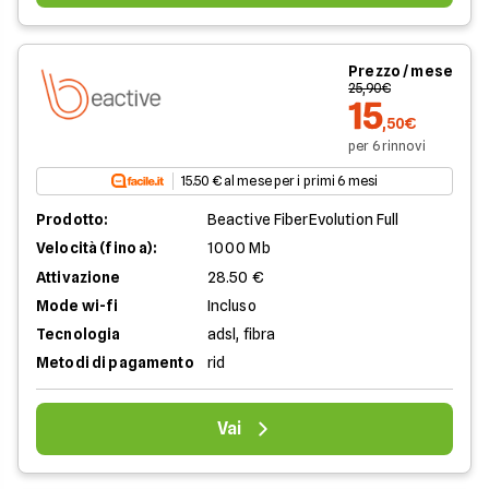
Prezzo / mese
25,90€
15
,50€
per 6 rinnovi
15.50 € al mese per i primi 6 mesi
Prodotto:
Beactive FiberEvolution Full
Velocità (fino a):
1000 Mb
Attivazione
28.50 €
Mode wi-fi
Incluso
Tecnologia
adsl, fibra
Metodi di pagamento
rid
Vai