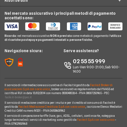
Risorse utili
Offerte Internet Satellitare
Tim
Luce e Gas
Offerte Internet Mobile
Offerte Telefonia Fissa
Vodafone
Nel mercato assicurativo i principali metodi di pagamento
Conti e Carte
Verifica Copertura Fibra Ottica
Offerte Internet Partita Iva
accettati sono:
Internet Seconda Casa
Fastweb
Telefonia Mobile
Internet Speed Test
Internet senza linea fissa
Offerte Internet Illimitato
Linkem
Pay TV
Guide Internet Casa
Ricorda:
nel mercato assicurativo
NON è previsto
come metodo di pagamento l'
utilizzo
Tiscali
di ricariche postepay e pagamenti intestati a persone fisiche.
Noleggio Lungo Termine
Argomenti in evidenza internet casa
Wind Tre
News
Navigazione sicura:
Serve assistenza?
Notizie internet casa
Aruba
Chi siamo
02 55 55 999
Domande frequenti internet casa
Eolo
Lun-Ven 9:00-21:00; Sab 9.00-
Perché scegliere Facile.it
Glossario internet casa
14.00
Sky Wifi
Contatti
Connessione Lenta
Operatori Internet Casa
Il servizio di intermediazione assicurativa di Facile.it è gestito da
Facile.it Broker di
Mappa del sito
assicurazioni S.p.A. con socio unico
, broker assicurativo regolamentato dall'IVASS ed
iscritto al RUI in data 13/02/2014 con numero B000480264 • P.IVA 08007250965 • PEC
Il servizio di mediazione creditizia per i mutui e per il credito al consumo di Facile.it è
gestito da
Facile.it Mediazione Creditizia S.p.A. con socio unico
, iscrizione Elenco Mediatori
Creditizi OAM numero M201 • P.IVA 06158600962
Il servizio di comparazione tariffe (luce, gas, ADSL, cellulari, conti e carte, noleggio a
lungo termine) ed i servizi di marketing sono gestiti da
Facile.it S.p.A. con socio unico
•
P.IVA 07902950968