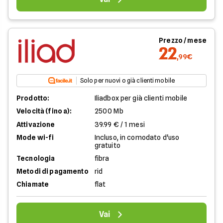
Prezzo / mese
22
,99€
Solo per nuovi o già clienti mobile
Prodotto:
Iliadbox per già clienti mobile
Velocità (fino a):
2500 Mb
Attivazione
39.99 € / 1 mesi
Mode wi-fi
Incluso, in comodato d'uso
gratuito
Tecnologia
fibra
Metodi di pagamento
rid
Chiamate
flat
Vai