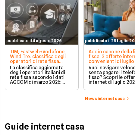
pubblicato il 4 agosto 2026
pubblicato il 28 luglio 2
TIM, Fastweb+Vodafone,
Addio canone della l
Wind Tre: classifica degli
fissa: 3 offerte inter
operatori di rete fissa
convenienti di luglio
secondo AGCOM
partire da 19,95€
La classifica aggiornata
Vuoi navigare veloce
degli operatori italiani di
senza pagare il tele
rete fissa secondo i dati
fisso? Scopri le offe
AGCOM di marzo 2026:
internet di luglio 20
quote di mercato, sorpassi
risparmiare e sceglie
e new entry.
tariffa perfetta per t
News internet casa
Guide internet casa