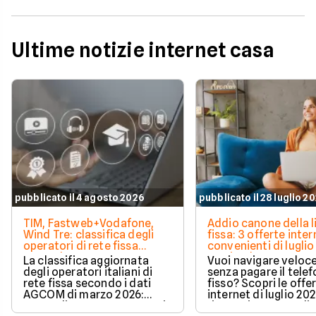
Ultime notizie internet casa
pubblicato il 4 agosto 2026
pubblicato il 28 luglio 2
TIM, Fastweb+Vodafone,
Addio canone della l
Wind Tre: classifica degli
fissa: 3 offerte inter
operatori di rete fissa
convenienti di luglio
secondo AGCOM
partire da 19,95€
La classifica aggiornata
Vuoi navigare veloce
degli operatori italiani di
senza pagare il tele
rete fissa secondo i dati
fisso? Scopri le offe
AGCOM di marzo 2026:
internet di luglio 20
quote di mercato, sorpassi
risparmiare e sceglie