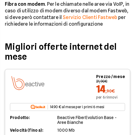
Fibra con modem
. Per le chiamate nelle aree via VoIP, in
caso di utilizzo di modem diverso dal modem Fastweb,
si deve però contattare il
Servizio Clienti Fastweb
per
richiedere le informazioni di configurazione
Migliori offerte internet del
mese
Prezzo / mese
21,90€
14
,90€
per 6 rinnovi
14.90 € al mese per i primi 6 mesi
Prodotto:
Beactive FiberEvolution Base -
Aree Bianche
Velocità (fino a):
1000 Mb