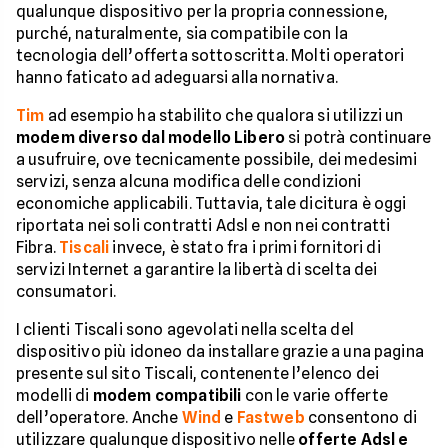
qualunque dispositivo per la propria connessione,
purché, naturalmente, sia compatibile con la
tecnologia dell’offerta sottoscritta. Molti operatori
hanno faticato ad adeguarsi alla nornativa.
Tim
ad esempio ha stabilito che qualora si utilizzi un
modem diverso dal modello Libero
si potrà continuare
a usufruire, ove tecnicamente possibile, dei medesimi
servizi, senza alcuna modifica delle condizioni
economiche applicabili. Tuttavia, tale dicitura è oggi
riportata nei soli contratti Adsl e non nei contratti
Fibra.
Tiscali
invece, è stato fra i primi fornitori di
servizi Internet a garantire la libertà di scelta dei
consumatori.
I clienti Tiscali sono agevolati nella scelta del
dispositivo più idoneo da installare grazie a una pagina
presente sul sito Tiscali, contenente l’elenco dei
modelli di
modem compatibili
con le varie offerte
dell’operatore. Anche
Wind
e
Fastweb
consentono di
utilizzare qualunque dispositivo nelle
offerte Adsl e