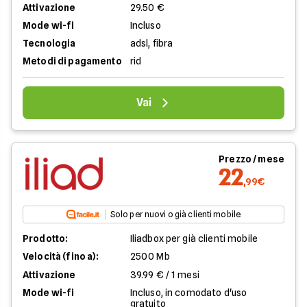
Attivazione
29.50 €
Mode wi-fi
Incluso
Tecnologia
adsl, fibra
Metodi di pagamento
rid
Vai
Prezzo / mese
22
,99€
Solo per nuovi o già clienti mobile
Prodotto:
Iliadbox per già clienti mobile
Velocità (fino a):
2500 Mb
Attivazione
39.99 € / 1 mesi
Mode wi-fi
Incluso, in comodato d'uso
gratuito