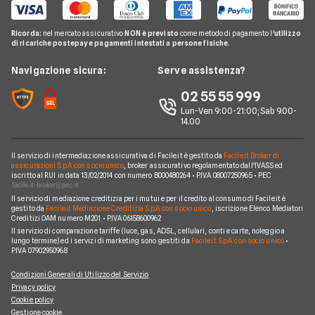
Internet Speed Test
Internet senza linea fissa
Offerte Internet Illimitato
Linkem
Pay TV
Guide Internet Casa
Ricorda:
nel mercato assicurativo
NON è previsto
come metodo di pagamento l'
utilizzo
Tiscali
di ricariche postepay e pagamenti intestati a persone fisiche.
Noleggio Lungo Termine
Argomenti in evidenza internet casa
Wind Tre
News
Navigazione sicura:
Serve assistenza?
Notizie internet casa
Aruba
Chi siamo
02 55 55 999
Domande frequenti internet casa
Eolo
Lun-Ven 9:00-21:00; Sab 9.00-
Perché scegliere Facile.it
Glossario internet casa
14.00
Sky Wifi
Contatti
Connessione Lenta
Operatori Internet Casa
Il servizio di intermediazione assicurativa di Facile.it è gestito da
Facile.it Broker di
Mappa del sito
assicurazioni S.p.A. con socio unico
, broker assicurativo regolamentato dall'IVASS ed
iscritto al RUI in data 13/02/2014 con numero B000480264 • P.IVA 08007250965 • PEC
Il servizio di mediazione creditizia per i mutui e per il credito al consumo di Facile.it è
gestito da
Facile.it Mediazione Creditizia S.p.A. con socio unico
, iscrizione Elenco Mediatori
Creditizi OAM numero M201 • P.IVA 06158600962
Il servizio di comparazione tariffe (luce, gas, ADSL, cellulari, conti e carte, noleggio a
lungo termine) ed i servizi di marketing sono gestiti da
Facile.it S.p.A. con socio unico
•
P.IVA 07902950968
Condizioni Generali di Utilizzo del Servizio
Privacy policy
Cookie policy
Gestione cookie