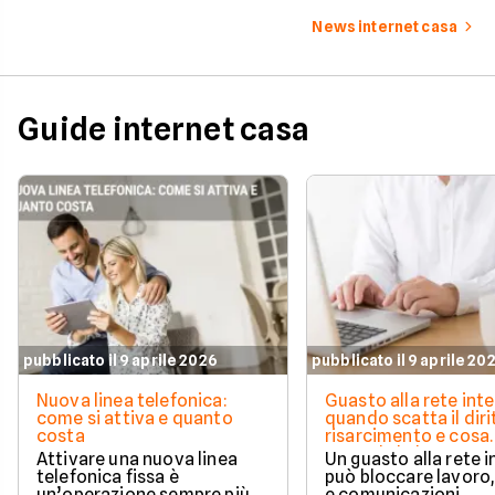
e new entry.
tariffa perfetta per t
News internet casa
Guide internet casa
pubblicato il 9 aprile 2026
pubblicato il 9 aprile 20
Nuova linea telefonica:
Guasto alla rete inte
come si attiva e quanto
quando scatta il diri
costa
risarcimento e cosa
prevede la legge
Attivare una nuova linea
Un guasto alla rete 
telefonica fissa è
può bloccare lavoro,
un’operazione sempre più
e comunicazioni