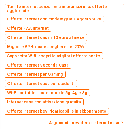
Tariffe internet senza limiti in promozione: offerte
aggiornate
Offerte Internet con modem gratis Agosto 2026
Offerte FWA Internet
Offerte internet casa a 10 euro al mese
Migliore VPN: quale scegliere nel 2026
Saponetta Wifi: scopri le migliori offerte per te
Offerte Internet Seconda Casa
Offerte Internet per Gaming
Offerte internet casa per studenti
Wi-Fi portatile: router mobile 5g, 4g e 3g
Internet casa con attivazione gratuita
Offerte internet key: ricaricabili e in abbonamento
Argomenti in evidenza internet casa