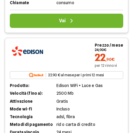
Chiamate
consumo
Vai
Prezzo / mese
24,90€
22
,90€
per 12 rinnovi
22.90 € al mese per i primi 12 mesi
Prodotto:
Edison WiFi + Luce e Gas
Velocità (fino a):
2500 Mb
Attivazione
Gratis
Mode wi-fi
Incluso
Tecnologia
adsl, fibra
Metodi di pagamento
rid o carta di credito
Durata vincolo
24 mesi