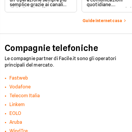
semplice grazie ai canali
quotidiane.
digitali e alle offerte
Fortunatamente, la 
integrate con internet casa.
prevede strumenti c
per ottenere un
Guide internet casa
risarcimento in caso
disservizi prolungati
Compagnie telefoniche
Le compagnie partner di Facile.it sono gli operatori
principali del mercato.
Fastweb
Vodafone
Telecom Italia
Linkem
EOLO
Aruba
WindTre