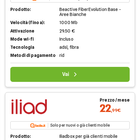
Prodotto:
Beactive FiberEvolution Base -
Aree Bianche
Velocità (fino a):
1000 Mb
Attivazione
29.50 €
Mode wi-fi
Incluso
Tecnologia
adsl, fibra
Metodi di pagamento
rid
Vai
Prezzo / mese
22
,99€
Solo per nuovi o già clienti mobile
Prodotto:
Iliadbox per già clienti mobile