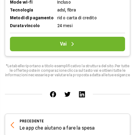
Mode wi-fi
Incluso
Tecnologia
adsl, fibra
Metodi di pagamento
rid o carta di credito
Durata vincolo
24 mesi
Vai
*Le tabelle riportano a titolo esemplificativo la struttura del sito. Per tutte
le offerte poste in comparazione clicca sul tasto vai e ottieni tutte le
informazioni necessarie per valutare la proposta adatta alle tue esigenze
PRECEDENTE
Le app che aiutano a fare la spesa