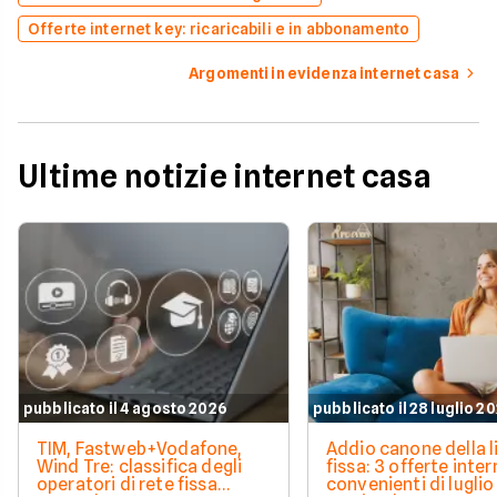
Offerte internet key: ricaricabili e in abbonamento
Argomenti in evidenza internet casa
Ultime notizie internet casa
pubblicato il 4 agosto 2026
pubblicato il 28 luglio 2
TIM, Fastweb+Vodafone,
Addio canone della l
Wind Tre: classifica degli
fissa: 3 offerte inter
operatori di rete fissa
convenienti di luglio