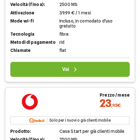
Velocità (fino a):
2500 Mb
Attivazione
39.99 € / 1 mesi
Mode wi-fi
Incluso, in comodato d'uso
gratuito
Tecnologia
fibra
Metodi di pagamento
rid
Chiamate
flat
Vai
Prezzo / mese
23
,95€
Solo per i nuovi o già clienti mobile
Prodotto:
Casa Start per già clienti mobile
Velocità (fino a):
2500 Mb