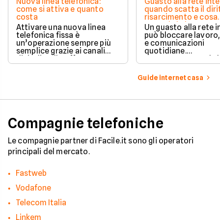
Nuova linea telefonica:
Guasto alla rete inte
come si attiva e quanto
quando scatta il diri
costa
risarcimento e cosa
prevede la legge
Attivare una nuova linea
Un guasto alla rete 
telefonica fissa è
può bloccare lavoro,
un’operazione sempre più
e comunicazioni
semplice grazie ai canali
quotidiane.
digitali e alle offerte
Fortunatamente, la 
integrate con internet casa.
prevede strumenti c
per ottenere un
Guide internet casa
risarcimento in caso
disservizi prolungati
Compagnie telefoniche
Le compagnie partner di Facile.it sono gli operatori
principali del mercato.
Fastweb
Vodafone
Telecom Italia
Linkem