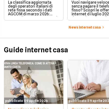
secondo AGCOM
partire da 19,95€
La classifica aggiornata
Vuoi navigare veloce
degli operatori italiani di
senza pagare il tele
rete fissa secondo i dati
fisso? Scopri le offe
AGCOM di marzo 2026:
internet di luglio 20
quote di mercato, sorpassi
risparmiare e sceglie
e new entry.
tariffa perfetta per t
News internet casa
Guide internet casa
pubblicato il 9 aprile 2026
pubblicato il 9 aprile 20