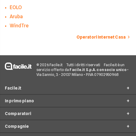
EOLO
Aruba
WindTre
Operatori Internet Casa
© 2026 Facile.it
Tutti i diritti riservati
Facile.it è un
servizio offerto da
Facile.it S.p.A. con socio unico
•
Via Sannio, 3 - 20137 Milano • P.IVA 07902950968
Facile.it
In primo piano
Assicurazioni
Comparatori
Prestiti
Offerte Fibra
Mutui
Compagnie
Offerte ADSL
Migliore Connessione Internet
Internet Casa