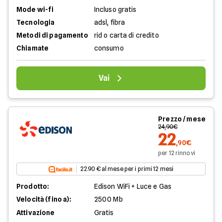
Mode wi-fi
Incluso gratis
Tecnologia
adsl, fibra
Metodi di pagamento
rid o carta di credito
Chiamate
consumo
Vai
Prezzo / mese
24,90€
22
,90€
per 12 rinnovi
22.90 € al mese per i primi 12 mesi
Prodotto:
Edison WiFi + Luce e Gas
Velocità (fino a):
2500 Mb
Attivazione
Gratis