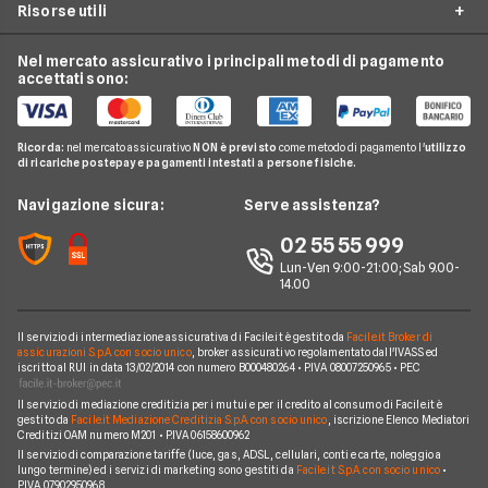
Offerte Internet Casa
Risorse utili
Offerte Internet Satellitare
Tim
Luce e Gas
Offerte Internet Mobile
Offerte Telefonia Fissa
Vodafone
Nel mercato assicurativo i principali metodi di pagamento
Conti e Carte
Verifica Copertura Fibra Ottica
Offerte Internet Partita Iva
accettati sono:
Internet Seconda Casa
Fastweb
Telefonia Mobile
Internet Speed Test
Internet senza linea fissa
Offerte Internet Illimitato
Linkem
Pay TV
Guide Internet Casa
Ricorda:
nel mercato assicurativo
NON è previsto
come metodo di pagamento l'
utilizzo
Tiscali
di ricariche postepay e pagamenti intestati a persone fisiche.
Noleggio Lungo Termine
Argomenti in evidenza internet casa
Wind Tre
News
Navigazione sicura:
Serve assistenza?
Notizie internet casa
Aruba
Chi siamo
02 55 55 999
Domande frequenti internet casa
Eolo
Lun-Ven 9:00-21:00; Sab 9.00-
Perché scegliere Facile.it
Glossario internet casa
14.00
Sky Wifi
Contatti
Connessione Lenta
Operatori Internet Casa
Il servizio di intermediazione assicurativa di Facile.it è gestito da
Facile.it Broker di
Mappa del sito
assicurazioni S.p.A. con socio unico
, broker assicurativo regolamentato dall'IVASS ed
iscritto al RUI in data 13/02/2014 con numero B000480264 • P.IVA 08007250965 • PEC
Il servizio di mediazione creditizia per i mutui e per il credito al consumo di Facile.it è
gestito da
Facile.it Mediazione Creditizia S.p.A. con socio unico
, iscrizione Elenco Mediatori
Creditizi OAM numero M201 • P.IVA 06158600962
Il servizio di comparazione tariffe (luce, gas, ADSL, cellulari, conti e carte, noleggio a
lungo termine) ed i servizi di marketing sono gestiti da
Facile.it S.p.A. con socio unico
•
P.IVA 07902950968