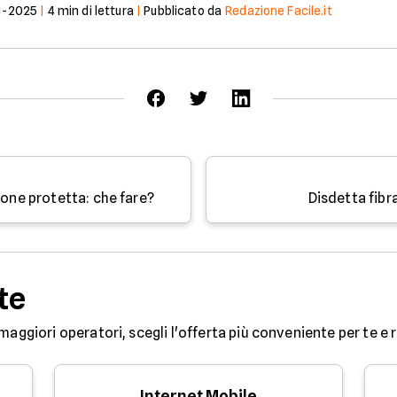
1-2025
|
4
min di lettura
|
Pubblicato da
Redazione Facile.it
ione protetta: che fare?
Disdetta fibr
te
maggiori operatori, scegli l'offerta più conveniente per te e ri
Internet Mobile