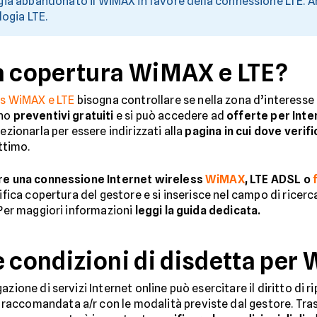
ià abbandonato il WiMAX in favore della connessione LTE. A
logia LTE.
a copertura WiMAX e LTE?
ess WiMAX e LTE
bisogna controllare se nella zona d’interesse
ono
preventivi gratuiti
e si può accedere ad
offerte per Inte
ezionarla per essere indirizzati alla
pagina in cui dove verif
ottimo.
are una connessione Internet wireless
WiMAX
, LTE ADSL o
ifica copertura del gestore e si inserisce nel campo di ricerc
 Per maggiori informazioni
leggi la guida dedicata.
e condizioni di disdetta per
zione di servizi Internet online può esercitare il diritto di 
raccomandata a/r con le modalità previste dal gestore. Tras