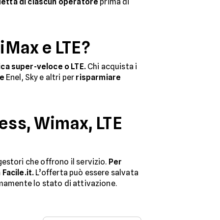
sdetta di ciascun operatore
prima di
WiMax e LTE?
ttica super-veloce
o LTE.
Chi acquista i
ve
Enel, Sky e altri per
risparmiare
ess, Wimax, LTE
estori che offrono il servizio.
Per
Facile.it.
L’offerta può essere salvata
omamente lo stato di attivazione.