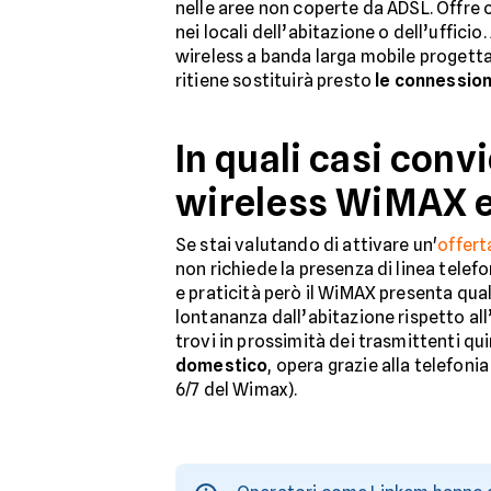
nelle aree non coperte da ADSL. Offre c
nei locali dell’abitazione o dell’ufficio
wireless a banda larga mobile progetta
ritiene sostituirà presto
le connessio
In quali casi conv
wireless WiMAX e
Se stai valutando di attivare un'
offert
non richiede la presenza di linea telef
e praticità però il WiMAX presenta qualc
lontananza dall’abitazione rispetto al
trovi in prossimità dei trasmittenti qu
domestico
, opera grazie alla telefon
6/7 del Wimax).