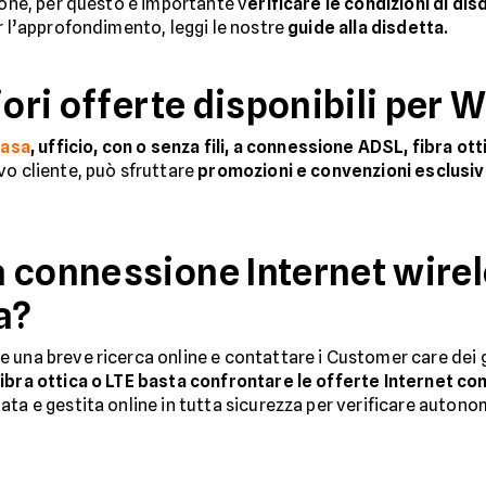
zione, per questo è importante v
erificare le condizioni di di
r l’approfondimento, leggi le nostre
guide alla disdetta.
iori offerte disponibili per 
casa
, ufficio, con o senza fili, a connessione ADSL, fibra o
vo cliente, può sfruttare
promozioni e convenzioni esclusi
 connessione Internet wirel
a?
e una breve ricerca online e contattare i Customer care dei g
ibra ottica o LTE basta confrontare le offerte Internet con 
ata e gestita online in tutta sicurezza per verificare auton