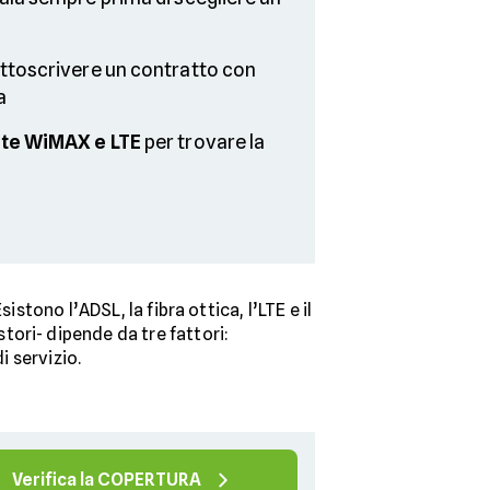
ottoscrivere un contratto con
a
rte WiMAX e LTE
per trovare la
stono l’ADSL, la fibra ottica, l’LTE e il
stori- dipende da tre fattori:
i servizio.
Verifica la COPERTURA