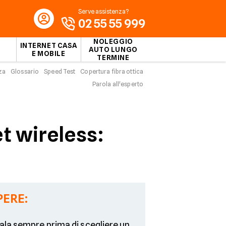
Serve assistenza?
02 55 55 999
NOLEGGIO
INTERNET CASA
AUTO LUNGO
E MOBILE
TERMINE
za
Glossario
Speed Test
Copertura fibra ottica
Parola all'esperto
t wireless:
PERE:
icala sempre prima di scegliere un