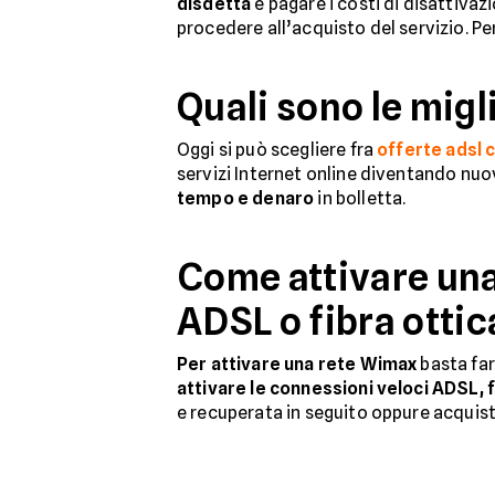
disdetta
e pagare i costi di disattiva
procedere all’acquisto del servizio. Pe
Quali sono le migl
Oggi si può scegliere fra
offerte adsl 
servizi Internet online diventando nuo
tempo e denaro
in bolletta.
Come attivare una
ADSL o fibra ottic
Per attivare una rete Wimax
basta far
attivare le connessioni veloci ADSL, f
e recuperata in seguito oppure acquist