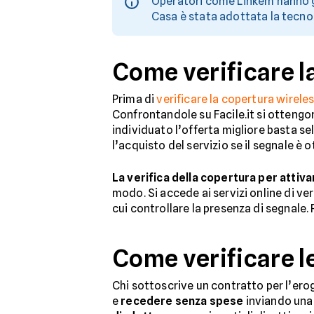
Operatori come Linkem hanno g
Casa è stata adottata la tecno
Come verificare l
Prima di
verificare la copertura wirel
Confrontandole su Facile.it si otteng
individuato l’offerta migliore basta sel
l’acquisto del servizio se il segnale è 
La verifica della copertura per attiv
modo. Si accede ai servizi online di ver
cui controllare la presenza di segnale.
Come verificare l
Chi sottoscrive un contratto per l’eroga
e
recedere senza spese
inviando una 