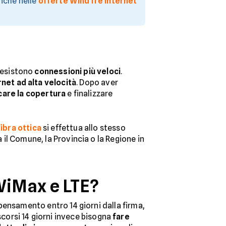
nche nelle
offerte WindTre Internet
 esistono
connessioni più veloci
.
rnet ad alta velocità
. Dopo aver
icare la copertura
e finalizzare
fibra ottica
si effettua allo stesso
a il Comune, la Provincia o la Regione in
 WiMax e LTE?
ripensamento entro 14 giorni dalla firma,
corsi 14 giorni invece bisogna
fare