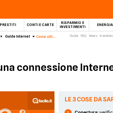
RISPARMIO E
PRESTITI
CONTI E CARTE
ENERGIA
INVESTIMENTI
Guida
FAQ
News
In eviden
Guide Internet
Come attivare una connessione Internet wireless
una connessione Interne
LE 3 COSE DA SA
Copertura
: verif
1