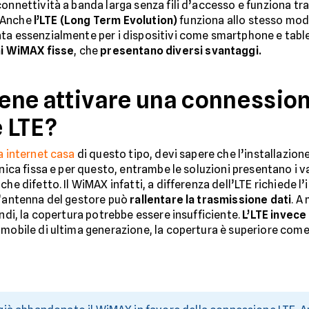
onnettività a banda larga senza fili d’accesso e funziona tra
. Anche
l’LTE (Long Term Evolution)
funziona allo stesso mod
ta essenzialmente per i dispositivi come smartphone e tablet.
ni WiMAX fisse
, che
presentano diversi
svantaggi.
iene attivare una connession
 LTE?
a internet casa
di questo tipo, devi sapere che l’installazio
onica fissa e per questo, entrambe le soluzioni presentano i 
he difetto. Il WiMAX infatti, a differenza dell’LTE richiede l
l’antenna del gestore può
rallentare la trasmissione dati
. A
indi, la copertura potrebbe essere insufficiente.
L’LTE invece
ia mobile di ultima generazione, la copertura è superiore come