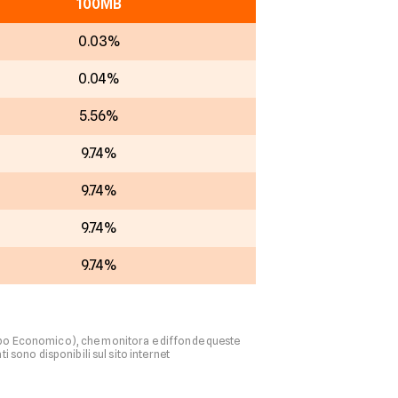
100MB
0.03%
0.04%
5.56%
9.74%
9.74%
9.74%
9.74%
ppo Economico), che monitora e diffonde queste
 sono disponibili sul sito internet