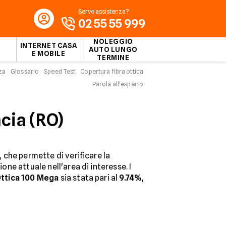
Serve assistenza?
02 55 55 999
NOLEGGIO
INTERNET CASA
AUTO LUNGO
E MOBILE
TERMINE
za
Glossario
Speed Test
Copertura fibra ottica
Parola all'esperto
ncia (RO)
, che permette di verificare la
one attuale nell'area di interesse. I
Ottica 100 Mega
sia stata pari al
9.74%
,