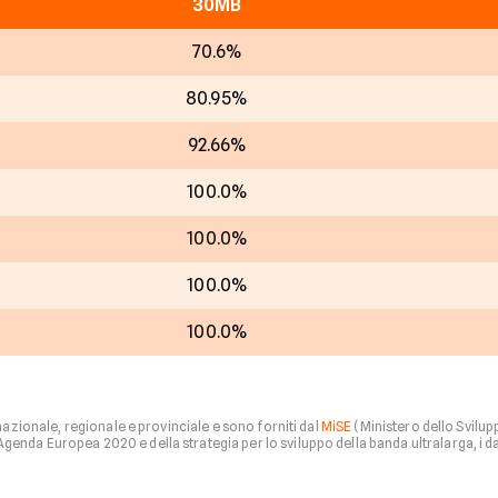
30MB
70.6%
80.95%
92.66%
100.0%
100.0%
100.0%
100.0%
 nazionale, regionale e provinciale e sono forniti dal
MiSE
(Ministero dello Svilu
nda Europea 2020 e della strategia per lo sviluppo della banda ultralarga, i dati