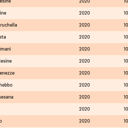
lesine
2020
1
ine
2020
1
ruchella
2020
1
eta
2020
1
imani
2020
1
lesine
2020
1
Venezze
2020
1
Ghebbo
2020
1
hesana
2020
1
2020
1
o
2020
1