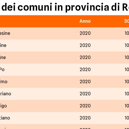
 dei comuni in provincia di 
Anno
3
esine
2020
1
ine
2020
1
ine
2020
1
 Po
2020
1
elmo
2020
1
riano
2020
1
vigo
2020
1
tiano
2020
1