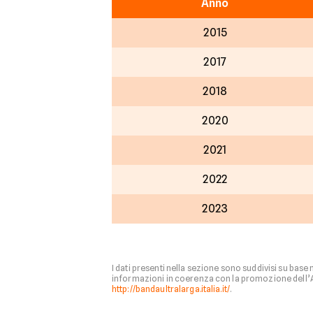
Anno
2015
2017
2018
2020
2021
2022
2023
I dati presenti nella sezione sono suddivisi su base
informazioni in coerenza con la promozione dell’Age
http://bandaultralarga.italia.it/
.