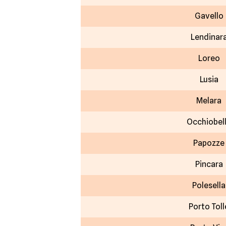
Gavello
Lendinar
Loreo
Lusia
Melara
Occhiobel
Papozze
Pincara
Polesella
Porto Toll