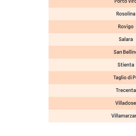
Porto Vir
Rosolina
Rovigo
Salara
San Bellin
Stienta
Taglio di 
Trecenta
Villadose
Villamarza