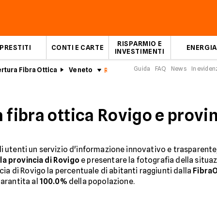
RISPARMIO E
PRESTITI
CONTI E CARTE
ENERGIA
INVESTIMENTI
Guida
FAQ
News
In eviden
rtura Fibra Ottica
Veneto
Rovigo
 fibra ottica Rovigo e provi
gli utenti un servizio d'informazione innovativo e trasparente
la provincia di Rovigo
e presentare la fotografia della situazi
ia di Rovigo la percentuale di abitanti raggiunti dalla
Fibra
arantita al
100.0%
della popolazione.