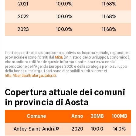
2021
100.0%
11.68%
2022
100.0%
11.68%
2023
100.0%
11.68%
I dati presenti nella sezione sono suddivisi su base nazionale, regionale e
provinciale e sono forniti dal
MiSE
(Ministero dello Sviluppo Economico),
che monitora e diffonde queste informazioni in coerenza con la
promozione dell’Agenda Europea 2020 e della strategia per lo sviluppo
della banda ultralarga, i dati sono disponibili sul sito internet
http://bandaultralarga.italia.it/
.
Copertura attuale dei comuni
in provincia di Aosta
Comune
Anno
30MB
100MB
Antey-Saint-Andrà©
2020
100.0
14.0%