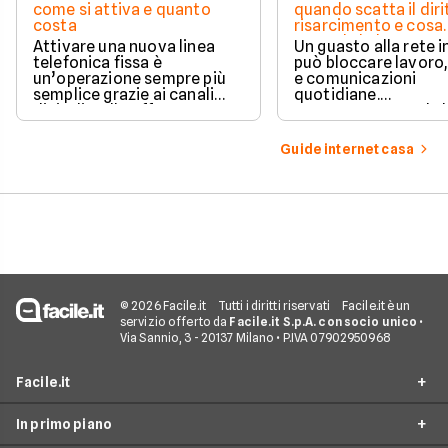
come si attiva e quanto
quando scatta il diri
costa
risarcimento e cosa
prevede la legge
Attivare una nuova linea
Un guasto alla rete 
telefonica fissa è
può bloccare lavoro,
un’operazione sempre più
e comunicazioni
semplice grazie ai canali
quotidiane.
digitali e alle offerte
Fortunatamente, la 
integrate con internet casa.
prevede strumenti c
per ottenere un
Guide internet casa
risarcimento in caso
disservizi prolungati
© 2026 Facile.it
Tutti i diritti riservati
Facile.it è un
servizio offerto da
Facile.it S.p.A. con socio unico
•
Via Sannio, 3 - 20137 Milano • P.IVA 07902950968
Facile.it
In primo piano
Assicurazioni