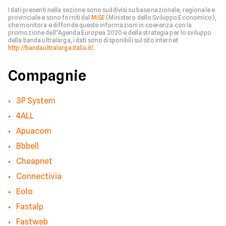
I dati presenti nella sezione sono suddivisi su base nazionale, regionale e
provinciale e sono forniti dal
MiSE
(Ministero dello Sviluppo Economico),
che monitora e diffonde queste informazioni in coerenza con la
promozione dell’Agenda Europea 2020 e della strategia per lo sviluppo
della banda ultralarga, i dati sono disponibili sul sito internet
http://bandaultralarga.italia.it/
.
Compagnie
3P System
4ALL
Apuacom
Bbbell
Cheapnet
Connectivia
Eolo
Fastalp
Fastweb