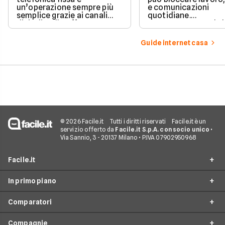
un’operazione sempre più
e comunicazioni
semplice grazie ai canali
quotidiane.
digitali e alle offerte
Fortunatamente, la 
integrate con internet casa.
prevede strumenti c
per ottenere un
Guide internet casa
risarcimento in caso
disservizi prolungati
© 2026 Facile.it
Tutti i diritti riservati
Facile.it è un
servizio offerto da
Facile.it S.p.A. con socio unico
•
Via Sannio, 3 - 20137 Milano • P.IVA 07902950968
Facile.it
In primo piano
Assicurazioni
Comparatori
Prestiti
Offerte Fibra
Mutui
Compagnie
Offerte ADSL