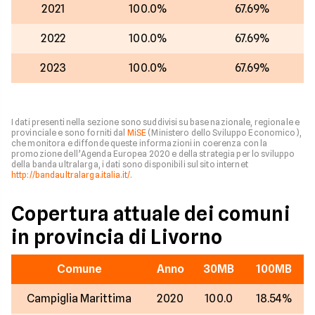
2021
100.0%
67.69%
2022
100.0%
67.69%
2023
100.0%
67.69%
I dati presenti nella sezione sono suddivisi su base nazionale, regionale e
provinciale e sono forniti dal
MiSE
(Ministero dello Sviluppo Economico),
che monitora e diffonde queste informazioni in coerenza con la
promozione dell’Agenda Europea 2020 e della strategia per lo sviluppo
della banda ultralarga, i dati sono disponibili sul sito internet
http://bandaultralarga.italia.it/
.
Copertura attuale dei comuni
in provincia di Livorno
Comune
Anno
30MB
100MB
Campiglia Marittima
2020
100.0
18.54%