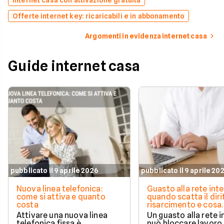
Internet casa con attivazione gratuita
Offerte internet key: ricaricabili e in abbonamento
Argomenti in evidenza internet casa
Guide internet casa
pubblicato il 9 aprile 2026
pubblicato il 9 aprile 20
Nuova linea telefonica:
Guasto alla rete inte
come si attiva e quanto
quando scatta il diri
costa
risarcimento e cosa
prevede la legge
Attivare una nuova linea
Un guasto alla rete 
telefonica fissa è
può bloccare lavoro,