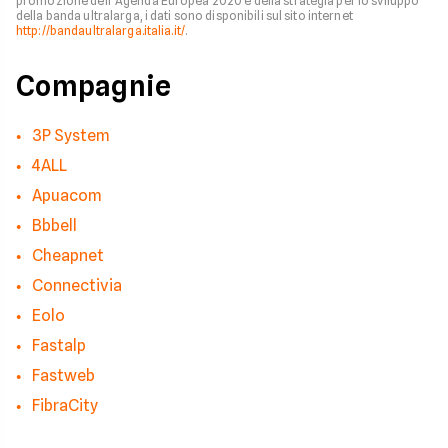
promozione dell’Agenda Europea 2020 e della strategia per lo sviluppo
della banda ultralarga, i dati sono disponibili sul sito internet
http://bandaultralarga.italia.it/
.
Compagnie
3P System
4ALL
Apuacom
Bbbell
Cheapnet
Connectivia
Eolo
Fastalp
Fastweb
FibraCity