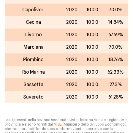
Capoliveri
2020
100.0
70.0%
Cecina
2020
100.0
14.84%
Livorno
2020
100.0
67.69%
Marciana
2020
100.0
70.0%
Piombino
2020
100.0
18.76%
Rio Marina
2020
100.0
62.33%
Sassetta
2020
100.0
27.3%
Suvereto
2020
100.0
61.28%
I dati presenti nella sezione sono suddivisi su base nazionale, regionale e
provinciale e sono forniti dal
MiSE
(Ministero dello Sviluppo Economico),
che monitora e diffonde queste informazioni in coerenza con la