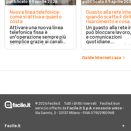
pubblicato il 9 aprile 2026
pubblicato il 9 aprile 20
Nuova linea telefonica:
Guasto alla rete inte
come si attiva e quanto
quando scatta il diri
costa
risarcimento e cosa
prevede la legge
Attivare una nuova linea
Un guasto alla rete 
telefonica fissa è
può bloccare lavoro,
un’operazione sempre più
e comunicazioni
semplice grazie ai canali
quotidiane.
digitali e alle offerte
Fortunatamente, la 
integrate con internet casa.
prevede strumenti c
per ottenere un
Guide internet casa
risarcimento in caso
disservizi prolungati
© 2026 Facile.it
Tutti i diritti riservati
Facile.it è un
servizio offerto da
Facile.it S.p.A. con socio unico
•
Via Sannio, 3 - 20137 Milano • P.IVA 07902950968
Facile.it