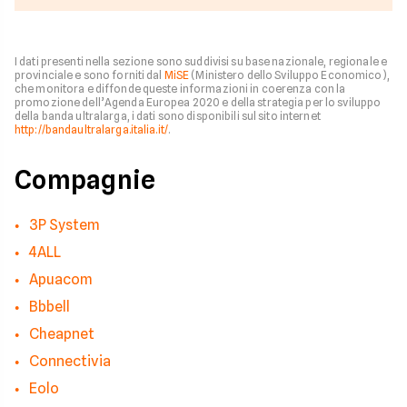
I dati presenti nella sezione sono suddivisi su base nazionale, regionale e
provinciale e sono forniti dal
MiSE
(Ministero dello Sviluppo Economico),
che monitora e diffonde queste informazioni in coerenza con la
promozione dell’Agenda Europea 2020 e della strategia per lo sviluppo
della banda ultralarga, i dati sono disponibili sul sito internet
http://bandaultralarga.italia.it/
.
Compagnie
3P System
4ALL
Apuacom
Bbbell
Cheapnet
Connectivia
Eolo