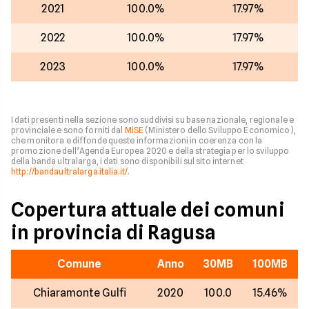
2021
100.0%
17.97%
2022
100.0%
17.97%
2023
100.0%
17.97%
I dati presenti nella sezione sono suddivisi su base nazionale, regionale e
provinciale e sono forniti dal
MiSE
(Ministero dello Sviluppo Economico),
che monitora e diffonde queste informazioni in coerenza con la
promozione dell’Agenda Europea 2020 e della strategia per lo sviluppo
della banda ultralarga, i dati sono disponibili sul sito internet
http://bandaultralarga.italia.it/
.
Copertura attuale dei comuni
in provincia di Ragusa
Comune
Anno
30MB
100MB
Chiaramonte Gulfi
2020
100.0
15.46%