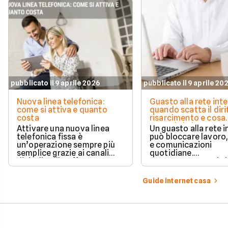
pubblicato il 9 aprile 2026
pubblicato il 9 aprile 20
Nuova linea telefonica:
Guasto alla rete inte
come si attiva e quanto
quando scatta il diri
costa
risarcimento e cosa
prevede la legge
Attivare una nuova linea
Un guasto alla rete 
telefonica fissa è
può bloccare lavoro,
un’operazione sempre più
e comunicazioni
semplice grazie ai canali
quotidiane.
digitali e alle offerte
Fortunatamente, la 
integrate con internet casa.
prevede strumenti c
per ottenere un
Guide internet casa
risarcimento in caso
disservizi prolungati