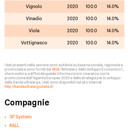
Vignolo
2020
100.0
14.0%
Vinadio
2020
100.0
14.0%
Viola
2020
100.0
14.0%
Vottignasco
2020
100.0
14.0%
I dati presenti nella sezione sono suddivisi su base nazionale, regionale e
provinciale e sono forniti dal
MiSE
(Ministero dello Sviluppo Economico),
che monitora e diffonde queste informazioni in coerenza con la
promozione dell’Agenda Europea 2020 e della strategia per lo sviluppo
della banda ultralarga, i dati sono disponibili sul sito internet
http://bandaultralarga.italia.it/
.
Compagnie
3P System
4ALL