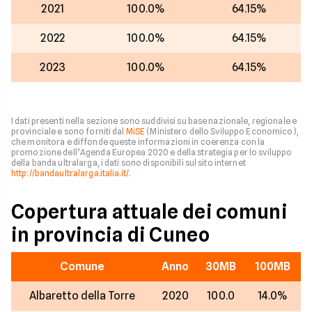
2021
100.0%
64.15%
2022
100.0%
64.15%
2023
100.0%
64.15%
I dati presenti nella sezione sono suddivisi su base nazionale, regionale e
provinciale e sono forniti dal
MiSE
(Ministero dello Sviluppo Economico),
che monitora e diffonde queste informazioni in coerenza con la
promozione dell’Agenda Europea 2020 e della strategia per lo sviluppo
della banda ultralarga, i dati sono disponibili sul sito internet
http://bandaultralarga.italia.it/
.
Copertura attuale dei comuni
in provincia di Cuneo
Comune
Anno
30MB
100MB
Albaretto della Torre
2020
100.0
14.0%