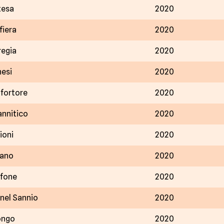
esa
2020
fiera
2020
regia
2020
nesi
2020
lfortore
2020
annitico
2020
ioni
2020
ano
2020
lfone
2020
nel Sannio
2020
ongo
2020