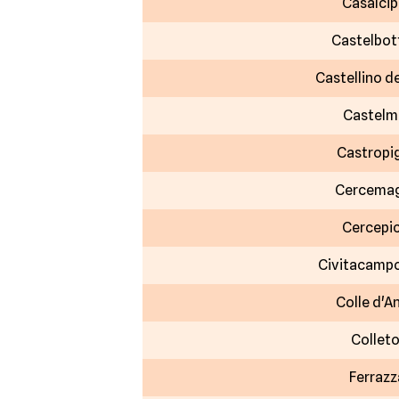
Casalci
Castelbot
Castellino de
Castelm
Castropi
Cercemag
Cercepi
Civitacamp
Colle d'A
Collet
Ferraz