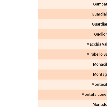
Gambat
Guardial
Guardia
Guglio
Macchia Va
Mirabello S
Monacil
Montag
Monteci
Montefalcone 
Montel