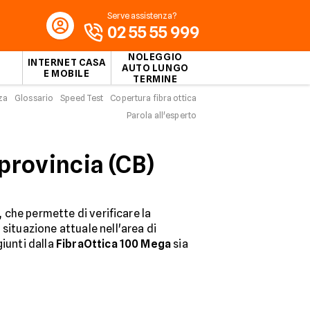
Serve assistenza?
02 55 55 999
NOLEGGIO
INTERNET CASA
AUTO LUNGO
E MOBILE
TERMINE
za
Glossario
Speed Test
Copertura fibra ottica
pobasso
Parola all'esperto
provincia (CB)
, che permette di verificare la
 situazione attuale nell'area di
iunti dalla
FibraOttica 100 Mega
sia