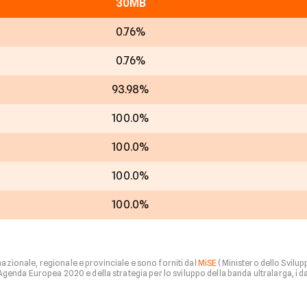
30MB
0.76%
0.76%
93.98%
100.0%
100.0%
100.0%
100.0%
 nazionale, regionale e provinciale e sono forniti dal
MiSE
(Ministero dello Svilu
nda Europea 2020 e della strategia per lo sviluppo della banda ultralarga, i dati