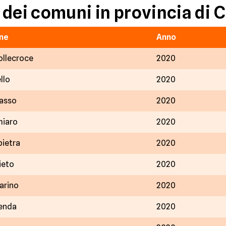
 dei comuni in provincia d
ne
Anno
ollecroce
2020
llo
2020
asso
2020
iaro
2020
ietra
2020
ieto
2020
rino
2020
enda
2020