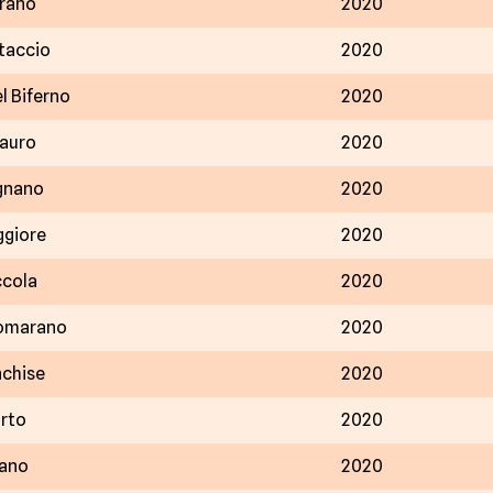
prano
2020
taccio
2020
l Biferno
2020
auro
2020
gnano
2020
giore
2020
ccola
2020
omarano
2020
nchise
2020
orto
2020
zano
2020