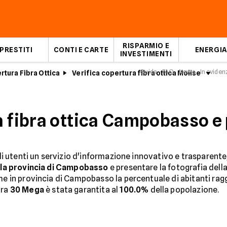
RISPARMIO E
PRESTITI
CONTI E CARTE
ENERGIA
INVESTIMENTI
Guida
FAQ
News
In eviden
rtura Fibra Ottica
Verifica copertura fibra ottica Molise
Cam
a fibra ottica Campobasso e 
gli utenti un servizio d'informazione innovativo e trasparente
lla provincia di Campobasso
e presentare la fotografia della
me in provincia di Campobasso la percentuale di abitanti ragg
ura
30 Mega
è stata garantita al
100.0%
della popolazione.