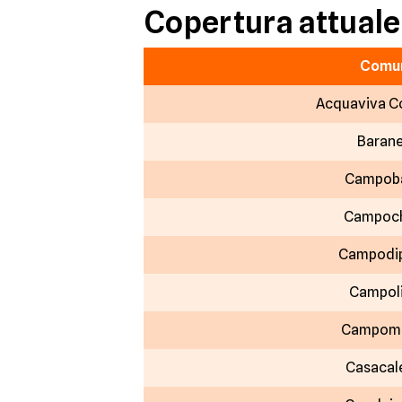
Copertura attuale
Comu
Acquaviva C
Barane
Campob
Campoch
Campodip
Campol
Campoma
Casacal