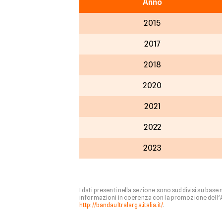
Anno
2015
2017
2018
2020
2021
2022
2023
I dati presenti nella sezione sono suddivisi su base
informazioni in coerenza con la promozione dell’Age
http://bandaultralarga.italia.it/
.