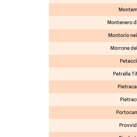
Montem
Montenero di
Montorio nei
Morrone de
Petacc
Petrella Ti
Pietraca
Pietra
Portoca
Provvid