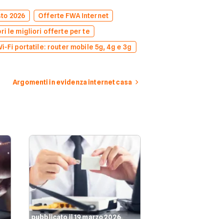
sto 2026
Offerte FWA Internet
i le migliori offerte per te
i-Fi portatile: router mobile 5g, 4g e 3g
Argomenti in evidenza internet casa
pubblicato il 19 marzo 2026
pubblicato il 19 