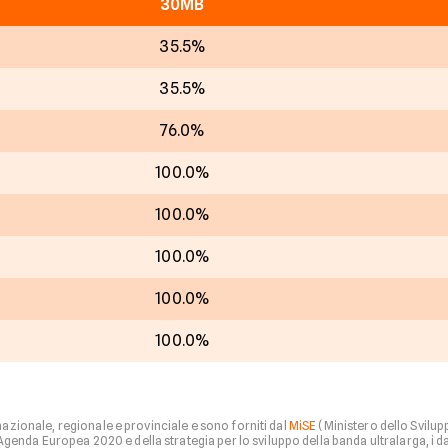
30MB
35.5%
35.5%
76.0%
100.0%
100.0%
100.0%
100.0%
100.0%
 nazionale, regionale e provinciale e sono forniti dal
MiSE
(Ministero dello Svilu
nda Europea 2020 e della strategia per lo sviluppo della banda ultralarga, i dati