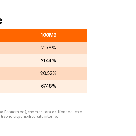
e
100MB
21.78%
21.44%
20.52%
67.48%
ppo Economico), che monitora e diffonde queste
 sono disponibili sul sito internet