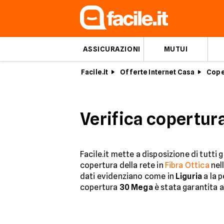
ASSICURAZIONI
MUTUI
Facile.it
Offerte Internet Casa
Cope
Verifica copertura
Facile.it mette a disposizione di tutti 
copertura della rete in
Fibra Ottica
nel
dati evidenziano come in
Liguria
a la p
copertura
30 Mega
è stata garantita a