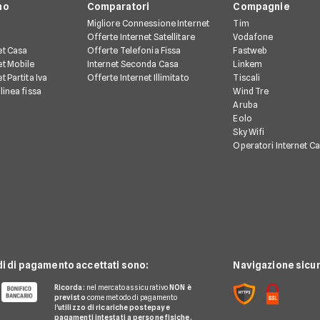
no
Comparatori
Compagnie
Migliore Connessione Internet
Tim
Offerte Internet Satellitare
Vodafone
et Casa
Offerte Telefonia Fissa
Fastweb
et Mobile
Internet Seconda Casa
Linkem
t Partita Iva
Offerte Internet Illimitato
Tiscali
linea fissa
Wind Tre
Aruba
Eolo
Sky Wifi
Operatori Internet C
di di pagamento accettati sono:
Navigazione sicur
Ricorda:
nel mercato assicurativo
NON è
previsto
come metodo di pagamento
l'
utilizzo di ricariche postepay e
pagamenti intestati a persone fisiche.