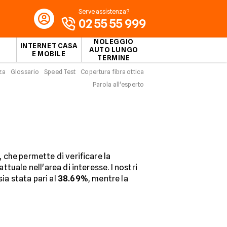
Serve assistenza?
02 55 55 999
NOLEGGIO
INTERNET CASA
AUTO LUNGO
E MOBILE
TERMINE
za
Glossario
Speed Test
Copertura fibra ottica
Parola all'esperto
, che permette di verificare la
ttuale nell'area di interesse. I nostri
sia stata pari al
38.69%
, mentre la