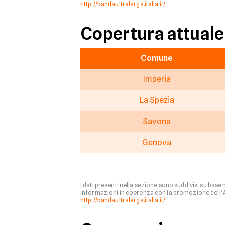
http://bandaultralarga.italia.it/
.
Copertura attuale
Comune
Imperia
La Spezia
Savona
Genova
I dati presenti nella sezione sono suddivisi su base
informazioni in coerenza con la promozione dell’Age
http://bandaultralarga.italia.it/
.