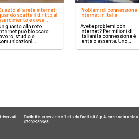
Guasto alla rete internet:
Problemi di connessione
quando scatta il diritto al
internet in Italia
risarcimento e cosa
prevede la legge
Avete problemi con
Un guasto alla rete
Internet? Per milioni di
internet può bloccare
italiani la connessione è
lavoro, studio e
lenta o assente. Uno
comunicazioni
studio eseguito dal
quotidiane.
Censis in collaborazione
Fortunatamente, la legge
con Lenovo svela le
prevede strumenti
criticità della digital life i
concreti per ottenere un
Italia. Ecco i risultati del
risarcimento in caso di
rapporto Censis, che fa
disservizi prolungati.
luce sulle problematiche
delle connessioni nella
penisola.
ti riservati
Facile.it è un servizio offerto da
Facile.it S.p.A. con socio unico
07902950968