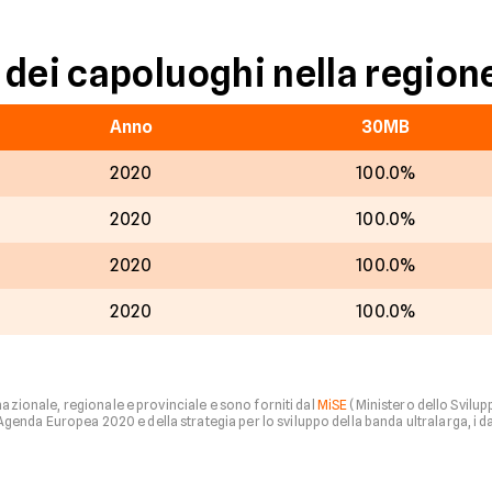
 dei capoluoghi nella region
Anno
30MB
2020
100.0%
2020
100.0%
2020
100.0%
2020
100.0%
 nazionale, regionale e provinciale e sono forniti dal
MiSE
(Ministero dello Svilu
nda Europea 2020 e della strategia per lo sviluppo della banda ultralarga, i dati