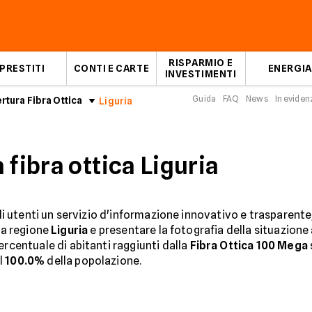
RISPARMIO E
PRESTITI
CONTI E CARTE
ENERGIA
INVESTIMENTI
Guida
FAQ
News
In eviden
rtura Fibra Ottica
Liguria
 fibra ottica Liguria
gli utenti un servizio d'informazione innovativo e trasparente
la regione
Liguria
e presentare la fotografia della situazione a
ercentuale di abitanti raggiunti dalla
Fibra Ottica 100 Mega
l
100.0%
della popolazione.