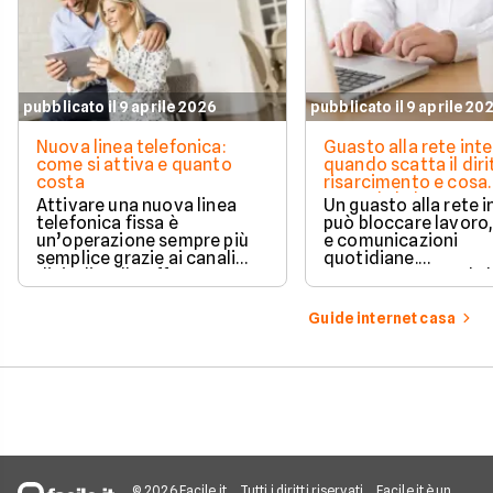
pubblicato il 9 aprile 2026
pubblicato il 9 aprile 20
Nuova linea telefonica:
Guasto alla rete inte
come si attiva e quanto
quando scatta il diri
costa
risarcimento e cosa
prevede la legge
Attivare una nuova linea
Un guasto alla rete 
telefonica fissa è
può bloccare lavoro,
un’operazione sempre più
e comunicazioni
semplice grazie ai canali
quotidiane.
digitali e alle offerte
Fortunatamente, la 
integrate con internet casa.
prevede strumenti c
per ottenere un
Guide internet casa
risarcimento in caso
disservizi prolungati
© 2026 Facile.it
Tutti i diritti riservati
Facile.it è un