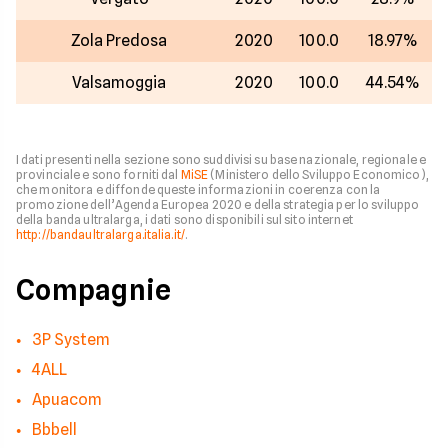
Zola Predosa
2020
100.0
18.97%
Valsamoggia
2020
100.0
44.54%
I dati presenti nella sezione sono suddivisi su base nazionale, regionale e
provinciale e sono forniti dal
MiSE
(Ministero dello Sviluppo Economico),
che monitora e diffonde queste informazioni in coerenza con la
promozione dell’Agenda Europea 2020 e della strategia per lo sviluppo
della banda ultralarga, i dati sono disponibili sul sito internet
http://bandaultralarga.italia.it/
.
Compagnie
3P System
4ALL
Apuacom
Bbbell