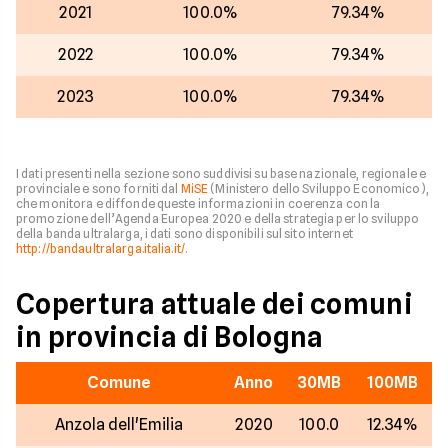
2021
100.0%
79.34%
2022
100.0%
79.34%
2023
100.0%
79.34%
I dati presenti nella sezione sono suddivisi su base nazionale, regionale e
provinciale e sono forniti dal
MiSE
(Ministero dello Sviluppo Economico),
che monitora e diffonde queste informazioni in coerenza con la
promozione dell’Agenda Europea 2020 e della strategia per lo sviluppo
della banda ultralarga, i dati sono disponibili sul sito internet
http://bandaultralarga.italia.it/
.
Copertura attuale dei comuni
in provincia di Bologna
Comune
Anno
30MB
100MB
Anzola dell'Emilia
2020
100.0
12.34%