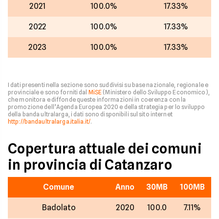
2021
100.0%
17.33%
2022
100.0%
17.33%
2023
100.0%
17.33%
I dati presenti nella sezione sono suddivisi su base nazionale, regionale e
provinciale e sono forniti dal
MiSE
(Ministero dello Sviluppo Economico),
che monitora e diffonde queste informazioni in coerenza con la
promozione dell’Agenda Europea 2020 e della strategia per lo sviluppo
della banda ultralarga, i dati sono disponibili sul sito internet
http://bandaultralarga.italia.it/
.
Copertura attuale dei comuni
in provincia di Catanzaro
Comune
Anno
30MB
100MB
Badolato
2020
100.0
7.11%