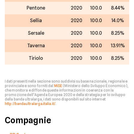
Pentone
2020
100.0
8.44%
Sellia
2020
100.0
14.0%
Sersale
2020
100.0
8.25%
Taverna
2020
100.0
13.91%
Tiriolo
2020
100.0
8.25%
I dati presenti nella sezione sono suddivisi su base nazionale, regionale e
provinciale e sono forniti dal
MiSE
(Ministero dello Sviluppo Economico),
che monitora e diffonde queste informazioni in coerenza con la
promozione dell’Agenda Europea 2020 e della strategia per lo sviluppo
della banda ultralarga, i dati sono disponibili sul sito internet
http://bandaultralarga.italia.it/
.
Compagnie