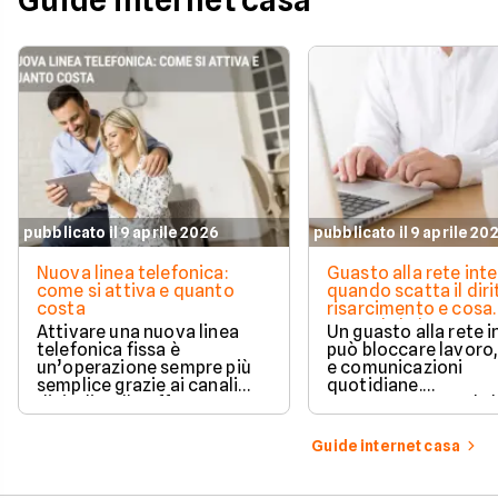
Guide internet casa
pubblicato il 9 aprile 2026
pubblicato il 9 aprile 20
Nuova linea telefonica:
Guasto alla rete inte
come si attiva e quanto
quando scatta il diri
costa
risarcimento e cosa
prevede la legge
Attivare una nuova linea
Un guasto alla rete 
telefonica fissa è
può bloccare lavoro,
un’operazione sempre più
e comunicazioni
semplice grazie ai canali
quotidiane.
digitali e alle offerte
Fortunatamente, la 
integrate con internet casa.
prevede strumenti c
per ottenere un
Guide internet casa
risarcimento in caso
disservizi prolungati