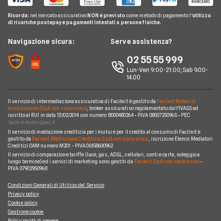
Offerte Internet Illimitato
Linkem
Pay TV
Guide Internet Casa
Ricorda:
nel mercato assicurativo
NON è previsto
come metodo di pagamento l'
utilizzo
Tiscali
di ricariche postepay e pagamenti intestati a persone fisiche.
Noleggio Lungo Termine
Argomenti in evidenza internet casa
Wind Tre
News
Navigazione sicura:
Serve assistenza?
Notizie internet casa
Aruba
Chi siamo
02 55 55 999
Domande frequenti internet casa
Eolo
Lun-Ven 9:00-21:00; Sab 9.00-
Perché scegliere Facile.it
Glossario internet casa
14.00
Sky Wifi
Contatti
Connessione Lenta
Operatori Internet Casa
Il servizio di intermediazione assicurativa di Facile.it è gestito da
Facile.it Broker di
Mappa del sito
assicurazioni S.p.A. con socio unico
, broker assicurativo regolamentato dall'IVASS ed
iscritto al RUI in data 13/02/2014 con numero B000480264 • P.IVA 08007250965 • PEC
Il servizio di mediazione creditizia per i mutui e per il credito al consumo di Facile.it è
gestito da
Facile.it Mediazione Creditizia S.p.A. con socio unico
, iscrizione Elenco Mediatori
Creditizi OAM numero M201 • P.IVA 06158600962
Il servizio di comparazione tariffe (luce, gas, ADSL, cellulari, conti e carte, noleggio a
lungo termine) ed i servizi di marketing sono gestiti da
Facile.it S.p.A. con socio unico
•
P.IVA 07902950968
Condizioni Generali di Utilizzo del Servizio
Privacy policy
Cookie policy
Gestione cookie
Policy parità di genere