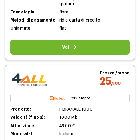
gratuito
Tecnologia
fibra
Metodi di pagamento
rid o carta di credito
Chiamate
flat
Vai
Prezzo / mese
25
,90€
Per Sempre
Prodotto:
FIBRA4ALL 1000
Velocità (fino a):
1000 Mb
Attivazione
49.00 €
Mode wi-fi
Incluso