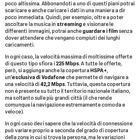
poco altissima. Abbonandoti a uno di questi piani potrai
scaricare e anche caricare i dati in una maniera a dir
poco immediata. Quindi, per esempio, oltre a poter
ascoltare la musica in
streaming
e visionare le
differenti immagini, potrai anche
guardare i film
senza
dover attendere che vengano compiuti dei lunghi
caricamenti.
In ogni caso, la velocità massima di moltissime offerte
di questo tipo sfiora i
225 Mbps
. A tutte le offerte,
però, si aggiunge anche la copertura
HSPA+
,
un'
esclusiva di Vodafone
che permette di navigare a
una velocità di
42,2 Mbps
. Tuttavia, questa copertura
non è presente su tutto il territorio nazionale italiano,
ma soltanto sulle più grandi città (il che rende
comunque la navigazione estremamente comoda e
veloce).
In ogni caso devi sapere che la velocità di connessione
può variare proprio a seconda del grado di copertura
della zona in cui si trova la persona, ma le variazioni