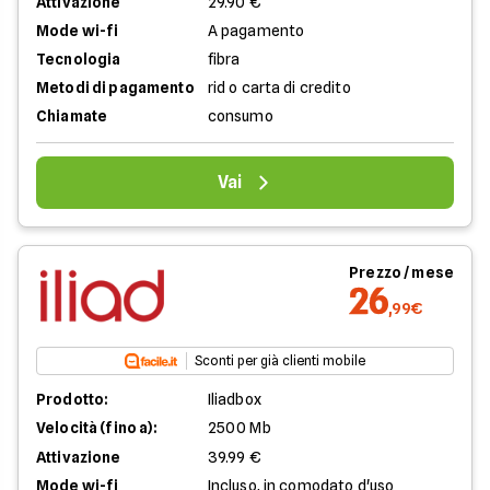
Attivazione
29.90 €
Mode wi-fi
A pagamento
Tecnologia
fibra
Metodi di pagamento
rid o carta di credito
Chiamate
consumo
Vai
Prezzo / mese
26
,99€
Sconti per già clienti mobile
Prodotto:
Iliadbox
Velocità (fino a):
2500 Mb
Attivazione
39.99 €
Mode wi-fi
Incluso, in comodato d'uso