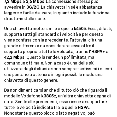
7,2 Mbps
e
3,6 Mbps
. La connessione stessa può
avvenire in
3G/2G
. La chiavetta in sé è abbastanza
leggere e facile da usare, in quanto include la funzione
di auto-installazione.
Una chiavetta molto simile è quella
k4505
. Essa, difatti,
supporta tutti gli standard di velocità e per questo
viene confusa con la precedente. Tuttavia, c'è una
grande differenza da considerare: essa offre il
supporto proprio a tutte le velocità, tranne l'
HSPA+
a
42,2 Mbps
. Questo la rende un po' limitata, ma
comunque ottimale. Non a caso è una delle più
utilizzate dagli italiani e sono sempre tantissimi i clienti
che puntano a ottenere in ogni possibile modo una
chiavetta di questo genere.
Da non dimenticarsi anche di tutto ciò che riguarda il
modello Vodafone
k3805z
, un'altra chiavetta degna di
nota. Simile alle precedenti, essa riesce a supportare
tutte le velocità indicate tra le quelle
HSPA
.
Nonostante questo piccolo lato negativo, può