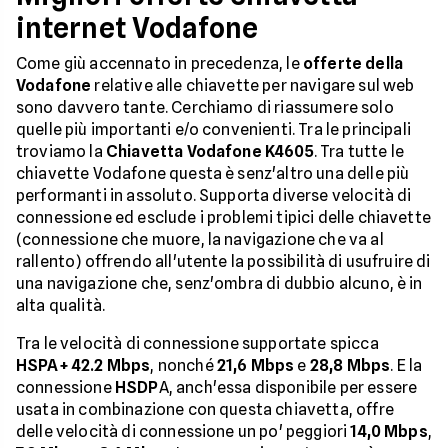
internet Vodafone
Come giù accennato in precedenza, le
offerte della
Vodafone
relative alle chiavette per navigare sul web
sono davvero tante. Cerchiamo di riassumere solo
quelle più importanti e/o convenienti. Tra le principali
troviamo la
Chiavetta Vodafone K4605
. Tra tutte le
chiavette Vodafone questa è senz'altro una delle più
performanti in assoluto. Supporta diverse velocità di
connessione ed esclude i problemi tipici delle chiavette
(connessione che muore, la navigazione che va al
rallento) offrendo all'utente la possibilità di usufruire di
una navigazione che, senz'ombra di dubbio alcuno, è in
alta qualità.
Tra le velocità di connessione supportate spicca
HSPA+ 42.2 Mbps
, nonché
21,6 Mbps
e
28,8 Mbps
. E la
connessione
HSDP
A, anch'essa disponibile per essere
usata in combinazione con questa chiavetta, offre
delle velocità di connessione un po' peggiori
14,0 Mbps
,