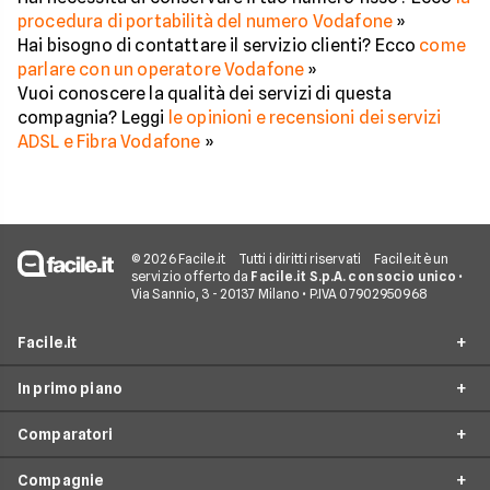
procedura di portabilità del numero Vodafone
»
Hai bisogno di contattare il servizio clienti? Ecco
come
parlare con un operatore Vodafone
»
Vuoi conoscere la qualità dei servizi di questa
compagnia? Leggi
le opinioni e recensioni dei servizi
ADSL e Fibra Vodafone
»
© 2026 Facile.it
Tutti i diritti riservati
Facile.it è un
servizio offerto da
Facile.it S.p.A. con socio unico
•
Via Sannio, 3 - 20137 Milano • P.IVA 07902950968
Facile.it
In primo piano
Assicurazioni
Comparatori
Prestiti
Offerte Fibra
Mutui
Compagnie
Offerte ADSL