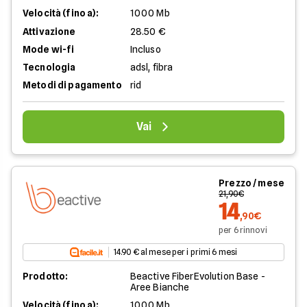
Velocità (fino a):
1000 Mb
Attivazione
28.50 €
Mode wi-fi
Incluso
Tecnologia
adsl, fibra
Metodi di pagamento
rid
Vai
Prezzo / mese
21,90€
14
,90€
per 6 rinnovi
14.90 € al mese per i primi 6 mesi
Prodotto:
Beactive FiberEvolution Base -
Aree Bianche
Velocità (fino a):
1000 Mb