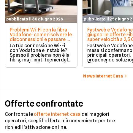
pubblicato il 30 giugno 2026
pubblicato il 25 giugno 
Problemi Wi-Fi con la fibra
Fastweb e Vodafone
Vodafone: come risolvere le
giugno: le offerte Fib
disconnessioni e passare al
super velocità a 2,5 
modem libero
chiamate gratis
La tua connessione Wi-Fi
Fastweb e Vodafone
con Vodafone è instabile?
mese si confermano 
Spesso il problema non è la
principali operatori,
fibra, ma i limiti tecnici del
proponendo soluzion
modem fornito, che puoi
fibra ottica caratter
sostituire liberamente con
da assenza di vincol
un altro dispositivo.
contrattuali, mode
News Internet Casa
incluso e costi di
attivazione azzerati
Offerte confrontate
Confronta le
offerte internet casa
dei maggiori
operatori, scegli l'offerta più conveniente per te e
richiedi l'attivazione on line.