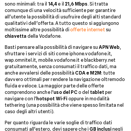
sono minimali: tra il
14,4
e il
21,6 Mbps
. Si tratta
comunque di una velocità sufficiente per garantire
all'utente la possibilità di usufruire degli alti standard
qualitativi dell'offerta. A tutto questo si aggiungono
moltissime altre possibilità di
offerte internet
su
chiavetta
della Vodafone.
Basti pensare alla possibilità di navigare su
APN Web
,
sfruttare i servizi di siti come iphone.vodafone.it,
wap.omnitel.it, mobile.vodafone.it e blackberry.net
gratuitamente, senza consumati il traffico dati, ma
anche avvalersi delle possibilità
CDA e M2M
: tutte
davvero ottimali per rendere la navigazione oltremodo
fluida e veloce. La maggior parte delle offerte
comprendono anche l'
uso del PC
o del
tablet
per
navigare con l'
hotspot Wi-Fi
oppure in modalità
tethering (una possibilità che viene spesso limitata nel
caso degli altri utenti).
Per quanto riguarda le varie soglie di traffico dati
consumati all'estero, devi sapere che i
GB inclusi
negli