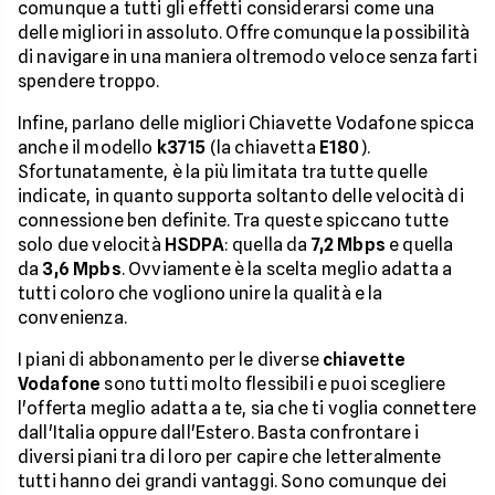
comunque a tutti gli effetti considerarsi come una
delle migliori in assoluto. Offre comunque la possibilità
di navigare in una maniera oltremodo veloce senza farti
spendere troppo.
Infine, parlano delle migliori Chiavette Vodafone spicca
anche il modello
k3715
(la chiavetta
E180
).
Sfortunatamente, è la più limitata tra tutte quelle
indicate, in quanto supporta soltanto delle velocità di
connessione ben definite. Tra queste spiccano tutte
solo due velocità
HSDPA
: quella da
7,2 Mbps
e quella
da
3,6 Mpbs
. Ovviamente è la scelta meglio adatta a
tutti coloro che vogliono unire la qualità e la
convenienza.
I piani di abbonamento per le diverse
chiavette
Vodafone
sono tutti molto flessibili e puoi scegliere
l'offerta meglio adatta a te, sia che ti voglia connettere
dall'Italia oppure dall'Estero. Basta confrontare i
diversi piani tra di loro per capire che letteralmente
tutti hanno dei grandi vantaggi. Sono comunque dei