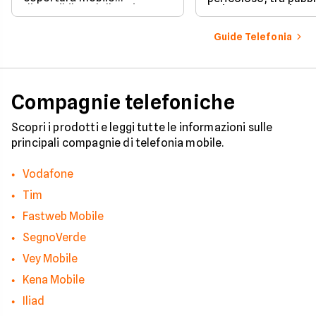
disponibile e dalle esigenze
insistente e veri e pr
di casa o lavoro.
tentativi di truffa. S
come il tuo numero f
Guide Telefonia
nelle mani dei call c
quali sono i trucchi p
efficaci per protegge
tua privacy e il tuo
smartphone. Impara
Compagnie telefoniche
riconoscere i segnali
pericolo e a usare gli
strumenti giusti per
Scopri i prodotti e leggi tutte le informazioni sulle
bloccare finalmente 
principali compagnie di telefonia mobile.
contatti indesiderati
Vodafone
Tim
Fastweb Mobile
SegnoVerde
Vey Mobile
Kena Mobile
Iliad