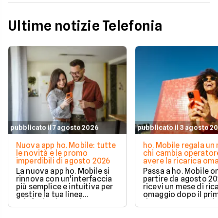
Ultime notizie Telefonia
pubblicato il 7 agosto 2026
pubblicato il 3 agosto 2
Nuova app ho. Mobile: tutte
ho. Mobile regala un
le novità e le promo
chi cambia operator
imperdibili di agosto 2026
avere la ricarica om
ad agosto 2026
La nuova app ho. Mobile si
Passa a ho. Mobile on
rinnova con un'interfaccia
partire da agosto 20
più semplice e intuitiva per
ricevi un mese di rica
gestire la tua linea
omaggio dopo il pri
telefonica in totale
rinnovo. La promozi
autonomia. Scopri come
valida per chi richied
controllare Giga, credito e
portabilità del numer