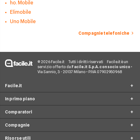
ho. Mobile
Elimobile
Uno Mobile
Compagnie telefoniche
© 2026 Facile.it
Tutti i diritti riservati
Facile.it è un
servizio offerto da
Facile.it S.p.A. con socio unico
•
Via Sannio, 3 - 20137 Milano • P.IVA 07902950968
Facile.it
In primo piano
Assicurazioni
Comparatori
Prestiti
Offerte Telefonia mobile
Mutui
Compagnie
Tariffe Internet Mobile
Passa a TIM
Internet Casa
Tariffe Cellulari
Risorse utili
Passa a Vodafone