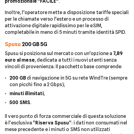
promozionale "FACILE"
.
Inoltre, l'operatore mette a disposizione tariffe speciali
per le chiamate verso l'estero e un processo di
attivazione digitale rapidissimo per le eSIM,
completabile in meno di 5 minuti tramite identità SPID.
Spusu
200 GB 5G
Spusu si posiziona sul mercato con un'opzione a
7,89
euro al mese
, dedicata a tutti i nuovi utenti senza
vincoli di provenienza. Il pacchetto base comprende:
200 GB
di navigazione in 5G su rete WindTre (sempre
con picchi fino a 2 Gbps);
minuti illimitati
;
500 SMS
.
Il vero punto di forza commerciale di questa soluzione
è l'esclusiva "
Riserva Spusu
": i dati non consumati nel
mese precedente e i minuti o SMS non utilizzati