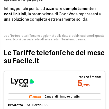
Infine, per chi punta ad
azzerare completamente i
costi iniziali
, la promozione di CoopVoce rappresenta
una soluzione completa estremamente solida.
Le offerte e le tariffe sono aggiornate alla data di pubblicazione di questa
news. Scorri per vedere le offerte e le tariffe in tempo reale.
Le Tariffe telefoniche del mese
su Facile.it
Prezzo / mese
5
,99€
2 mesi di rinnovo gratis
Prodotto
5G Portin 599