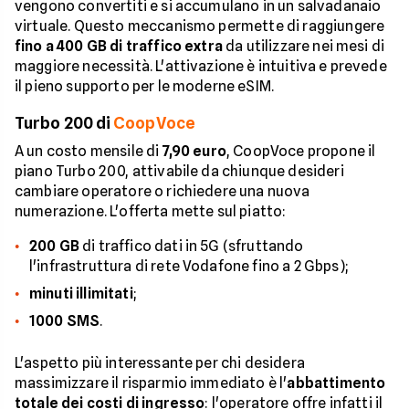
vengono convertiti e si accumulano in un salvadanaio
virtuale. Questo meccanismo permette di raggiungere
fino a 400 GB di traffico extra
da utilizzare nei mesi di
maggiore necessità. L'attivazione è intuitiva e prevede
il pieno supporto per le moderne eSIM.
Turbo 200 di
CoopVoce
A un costo mensile di
7,90 euro
, CoopVoce propone il
piano Turbo 200, attivabile da chiunque desideri
cambiare operatore o richiedere una nuova
numerazione. L'offerta mette sul piatto:
200 GB
di traffico dati in 5G (sfruttando
l'infrastruttura di rete Vodafone fino a 2 Gbps);
minuti illimitati
;
1000 SMS
.
L'aspetto più interessante per chi desidera
massimizzare il risparmio immediato è l'
abbattimento
totale dei costi di ingresso
: l'operatore offre infatti il