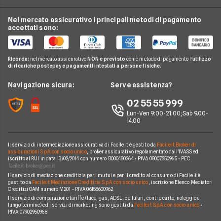
Offerte TIM
Luce e Gas
Offerta Internet Casa
Passa a Iliad
Offerte Vodafone
Nel mercato assicurativo i principali metodi di pagamento
Conti e Carte
Guida Telefonia
Offerta Internet Mobile
accettati sono:
Passa a Postemobile
Offerte Wind
Telefonia Mobile
Domande Telefonia
Offerte Telefonia Mobile Partita Iva
Passa a Ho
Offerte Fastweb Mobile
Pay TV
Glossario Telefonia
Ricorda:
nel mercato assicurativo
NON è previsto
come metodo di pagamento l'
utilizzo
Offerte SIM solo dati
Offerte PosteMobile
di ricariche postepay e pagamenti intestati a persone fisiche.
Noleggio Lungo Termine
Notizie Telefonia
Offerte con smartphone
Offerte Iliad
News
Navigazione sicura:
Serve assistenza?
Argomenti in evidenza Telefonia
Offerte Ho Mobile
Chi siamo
02 55 55 999
Cambiare operatore telefonico
Offerte Very Mobile
Lun-Ven 9:00-21:00; Sab 9.00-
Perché scegliere Facile.it
14.00
Offerte Kena Mobile
Contatti
Offerte Coop Voce
Il servizio di intermediazione assicurativa di Facile.it è gestito da
Facile.it Broker di
Mappa del sito
assicurazioni S.p.A. con socio unico
, broker assicurativo regolamentato dall'IVASS ed
iscritto al RUI in data 13/02/2014 con numero B000480264 • P.IVA 08007250965 • PEC
Compagnie Telefoniche
Il servizio di mediazione creditizia per i mutui e per il credito al consumo di Facile.it è
gestito da
Facile.it Mediazione Creditizia S.p.A. con socio unico
, iscrizione Elenco Mediatori
Creditizi OAM numero M201 • P.IVA 06158600962
Il servizio di comparazione tariffe (luce, gas, ADSL, cellulari, conti e carte, noleggio a
lungo termine) ed i servizi di marketing sono gestiti da
Facile.it S.p.A. con socio unico
•
P.IVA 07902950968