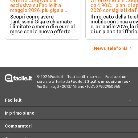
Offerta CoopVoce in
Offerte mobile Coo
esclusiva su Facile.it a
da 4,90€: i piani di ap
maggio 2026: più giga a
2026 consigliati da Fa
meno di 6€ al mese
Scopri come avere
Il mercato della tele
tantissimi Giga e chiamate
mobile continua a ev
illimitate a meno di 6 euro al
e, ad aprile 2026, la 
mese con la nuova offerta
di un piano tariffario
di CoopVoce in esclusiva su
trasparente e senza 
Facile.it. Grazie a un codice
nascosti è una priori
speciale, puoi aumentare i
molti consumatori. T
News Telefonia
dati a tua disposizione e
operatori virtuali,
avere persino il primo mese
CoopVoce si disting
e l'attivazione gratis.
la sua affidabilità e 
portafoglio di offert
mobile in grado di
soddisfare diverse
© 2026 Facile.it
Tutti i diritti riservati
Facile.it è un
esigenze.
servizio offerto da
Facile.it S.p.A. con socio unico
•
Via Sannio, 3 - 20137 Milano • P.IVA 07902950968
Facile.it
In primo piano
Assicurazioni
Comparatori
Prestiti
Offerte Telefonia mobile
Mutui