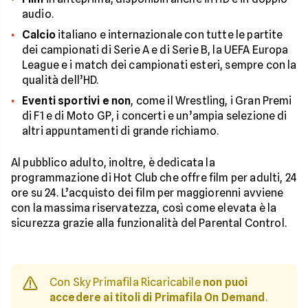
audio.
Calcio
italiano e internazionale con tutte le partite
dei campionati di Serie A e di Serie B, la UEFA Europa
League e i match dei campionati esteri, sempre con la
qualità dell’HD.
Eventi sportivi e non
, come il Wrestling, i Gran Premi
di F1 e di Moto GP, i concerti e un’ampia selezione di
altri appuntamenti di grande richiamo.
Al pubblico adulto, inoltre, è dedicata la
programmazione di Hot Club che offre film per adulti, 24
ore su 24. L’acquisto dei film per maggiorenni avviene
con la massima riservatezza, così come elevata è la
sicurezza grazie alla funzionalità del Parental Control.
Con Sky Primafila Ricaricabile
non puoi
accedere ai titoli di Primafila On Demand
.