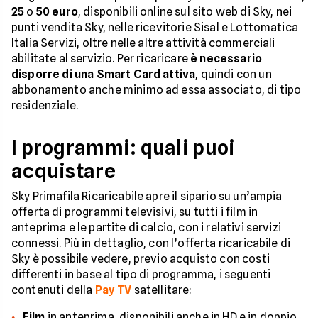
25
o
50 euro
, disponibili online sul sito web di Sky, nei
punti vendita Sky, nelle ricevitorie Sisal e Lottomatica
Italia Servizi, oltre nelle altre attività commerciali
abilitate al servizio. Per ricaricare
è necessario
disporre di una Smart Card attiva
, quindi con un
abbonamento anche minimo ad essa associato, di tipo
residenziale.
I programmi: quali puoi
acquistare
Sky Primafila Ricaricabile apre il sipario su un’ampia
offerta di programmi televisivi, su tutti i film in
anteprima e le partite di calcio, con i relativi servizi
connessi. Più in dettaglio, con l’offerta ricaricabile di
Sky è possibile vedere, previo acquisto con costi
differenti in base al tipo di programma, i seguenti
contenuti della
Pay TV
satellitare:
Film
in anteprima, disponibili anche in HD e in doppio