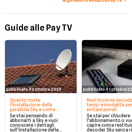
Argomenti in evidenza Pay-Tv
Guide alle Pay TV
pubblicato il 2 ottobre 2025
pubblicato il 1 ottobre 2
Quanto costa
Restituzione decode
l'installazione della
tempi e modalità pe
parabola Sky e come
evitare penali
funziona l'intervento
Se stai pensando di
Se stai per chiudere
abbonarti a Sky e vuoi
l’abbonamento o vu
conoscere i dettagli
capire come restituir
sull'installazione della
decoder Sky senza r