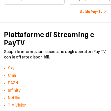
parabola, ecco quali sono i
addebiti, questa guid
costi associati
porta passo dopo p
all'installazione standard.
Guide Pay-Tv
Piattaforme di Streaming e
PayTV
Scopri le informazioni societarie degli operatori Pay TV,
con le offerte disponibili.
Sky
Chili
DAZN
Infinity
Netflix
TIM Vision