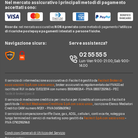
Mediaset Premium
Nel mercato assicurativo i principali metodi di pagamento
Conti e Carte
Guida Pay TV
accettati sono:
Netflix
Telefonia Mobile
Domande Pay TV
Sky e Fastweb
Pay TV
Notizie Pay TV
Ricorda:
nel mercato assicurativo
NON è previsto
come metodo di pagamento l'
utilizzo
Sky
di ricariche postepay e pagamenti intestati a persone fisiche.
Noleggio Lungo Termine
Argomenti in evidenza Pay TV
News
Navigazione sicura:
Serve assistenza?
Piattaforme Pay TV
Chi siamo
02 55 55 5
Lun-Ven 9:00-21:00; Sab 9.00-
Perché scegliere Facile.it
14.00
Contatti
Il servizio di intermediazione assicurativa di Facile.it è gestito da
Facile.it Broker di
Mappa del sito
assicurazioni S.p.A. con socio unico
, broker assicurativo regolamentato dall'IVASS ed
iscritto al RUI in data 13/02/2014 con numero B000480264 • P.IVA 08007250965 • PEC
Il servizio di mediazione creditizia per i mutui e per il credito al consumo di Facile.it è
gestito da
Facile.it Mediazione Creditizia S.p.A. con socio unico
, iscrizione Elenco Mediatori
Creditizi OAM numero M201 • P.IVA 06158600962
Il servizio di comparazione tariffe (luce, gas, ADSL, cellulari, conti e carte, noleggio a
lungo termine) ed i servizi di marketing sono gestiti da
Facile.it S.p.A. con socio unico
•
P.IVA 07902950968
Condizioni Generali di Utilizzo del Servizio