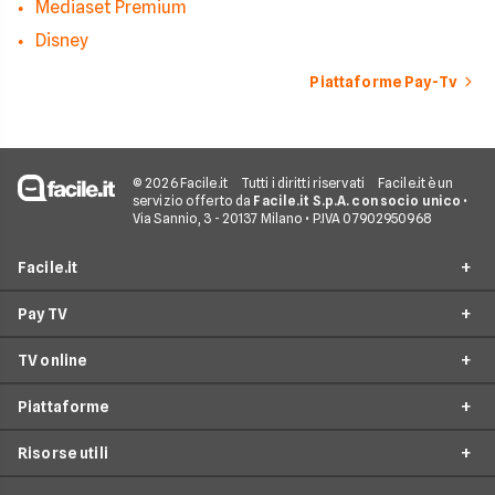
Mediaset Premium
Disney
Piattaforme Pay-Tv
© 2026 Facile.it
Tutti i diritti riservati
Facile.it è un
servizio offerto da
Facile.it S.p.A. con socio unico
•
Via Sannio, 3 - 20137 Milano • P.IVA 07902950968
Facile.it
Pay TV
Assicurazioni
TV online
Prestiti
Offerte Pay TV
Mutui
Piattaforme
Offerte Sky
Offerte TV Online
Internet Casa
Offerte Mediaset Premium
Risorse utili
Offerte Now TV
CHILI
Luce e Gas
Offerte Infinity TV