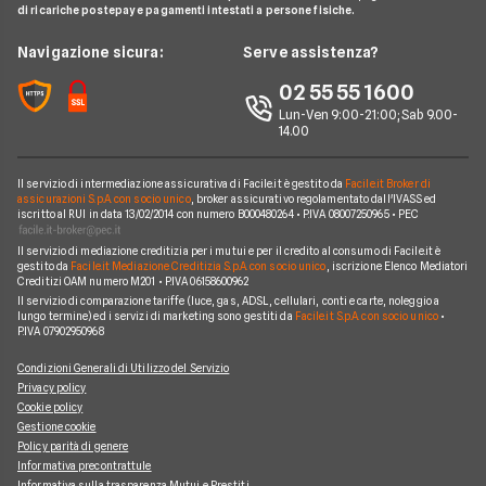
Ford
di ricariche postepay e pagamenti intestati a persone fisiche.
Noleggio Lungo Termine
Compagnie noleggio auto
Mercedes
News
Navigazione sicura:
Serve assistenza?
Alphabet
Nissan
Chi siamo
02 55 55 1600
Athlon
Peugeot
Lun-Ven 9:00-21:00; Sab 9.00-
Perché scegliere Facile.it
14.00
CarServer
Smart
Contatti
Gruppo Bonifacio
Volkswagen
Il servizio di intermediazione assicurativa di Facile.it è gestito da
Facile.it Broker di
Mappa del sito
assicurazioni S.p.A. con socio unico
, broker assicurativo regolamentato dall'IVASS ed
Program
iscritto al RUI in data 13/02/2014 con numero B000480264 • P.IVA 08007250965 • PEC
Horizon Automotive
Il servizio di mediazione creditizia per i mutui e per il credito al consumo di Facile.it è
gestito da
Facile.it Mediazione Creditizia S.p.A. con socio unico
, iscrizione Elenco Mediatori
Creditizi OAM numero M201 • P.IVA 06158600962
Il servizio di comparazione tariffe (luce, gas, ADSL, cellulari, conti e carte, noleggio a
lungo termine) ed i servizi di marketing sono gestiti da
Facile.it S.p.A. con socio unico
•
P.IVA 07902950968
Condizioni Generali di Utilizzo del Servizio
Privacy policy
Cookie policy
Gestione cookie
Policy parità di genere
Informativa precontrattule
Informativa sulla trasparenza Mutui e Prestiti