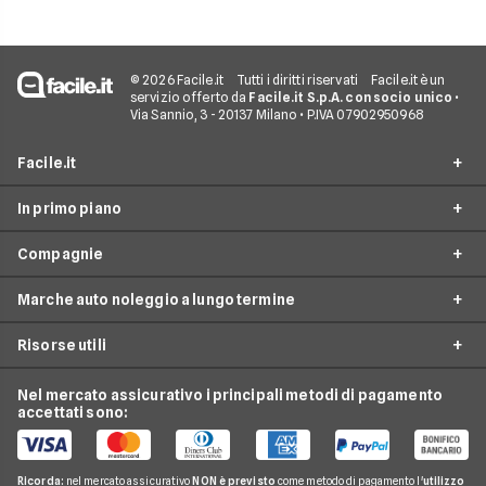
© 2026 Facile.it
Tutti i diritti riservati
Facile.it è un
servizio offerto da
Facile.it S.p.A. con socio unico
•
Via Sannio, 3 - 20137 Milano • P.IVA 07902950968
Facile.it
In primo piano
Assicurazioni
Compagnie
Prestiti
Noleggio lungo termine
Mutui
Marche auto noleggio a lungo termine
City Car Noleggio lungo termine
Ald automotive
Internet Casa
Noleggio SUV
Risorse utili
Arval
Audi
Luce e Gas
Noleggio auto elettriche
Hurry
BMW
Nel mercato assicurativo i principali metodi di pagamento
Conti e Carte
Guide noleggio auto
Noleggio monovolume
accettati sono:
Leasys
Citroen
Telefonia Mobile
News noleggio auto
LeasePlan
Fiat
Pay TV
Glossario noleggio auto
Ricorda:
nel mercato assicurativo
NON è previsto
come metodo di pagamento l'
utilizzo
B-rent