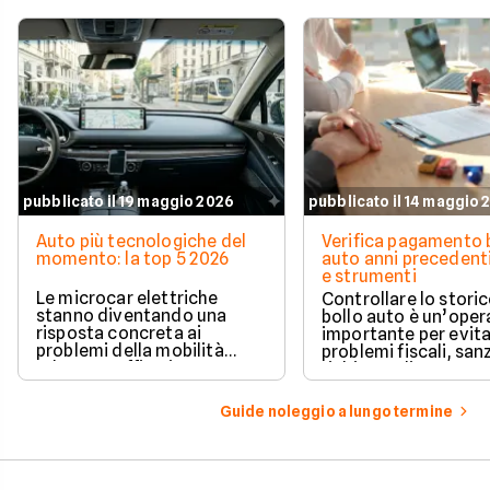
pubblicato il 19 maggio 2026
pubblicato il 14 maggio 
Auto più tecnologiche del
Verifica pagamento 
momento: la top 5 2026
auto anni precedenti
e strumenti
Le microcar elettriche
Controllare lo storic
stanno diventando una
bollo auto è un’oper
risposta concreta ai
importante per evit
problemi della mobilità
problemi fiscali, san
urbana: traffico intenso,
richieste di pagame
parcheggi limitati e costi di
inattese.
gestione sempre più alti.
Guide noleggio a lungo termine