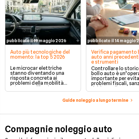
pubblicato il 19 maggio 2026
pubblicato il 14 maggio 
Auto più tecnologiche del
Verifica pagamento 
momento: la top 5 2026
auto anni precedenti
e strumenti
Le microcar elettriche
Controllare lo storic
stanno diventando una
bollo auto è un’oper
risposta concreta ai
importante per evit
problemi della mobilità
problemi fiscali, san
urbana: traffico intenso,
richieste di pagame
parcheggi limitati e costi di
inattese.
gestione sempre più alti.
Guide noleggio a lungo termine
Compagnie noleggio auto