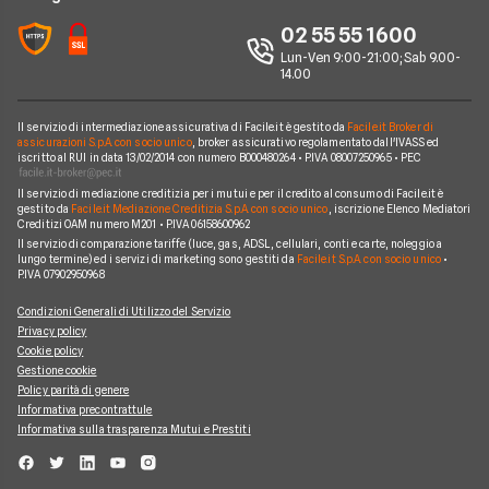
Alphabet
Nissan
Chi siamo
02 55 55 1600
Athlon
Peugeot
Lun-Ven 9:00-21:00; Sab 9.00-
Perché scegliere Facile.it
14.00
CarServer
Smart
Contatti
Gruppo Bonifacio
Volkswagen
Il servizio di intermediazione assicurativa di Facile.it è gestito da
Facile.it Broker di
Mappa del sito
assicurazioni S.p.A. con socio unico
, broker assicurativo regolamentato dall'IVASS ed
Program
iscritto al RUI in data 13/02/2014 con numero B000480264 • P.IVA 08007250965 • PEC
Horizon Automotive
Il servizio di mediazione creditizia per i mutui e per il credito al consumo di Facile.it è
gestito da
Facile.it Mediazione Creditizia S.p.A. con socio unico
, iscrizione Elenco Mediatori
Creditizi OAM numero M201 • P.IVA 06158600962
Il servizio di comparazione tariffe (luce, gas, ADSL, cellulari, conti e carte, noleggio a
lungo termine) ed i servizi di marketing sono gestiti da
Facile.it S.p.A. con socio unico
•
P.IVA 07902950968
Condizioni Generali di Utilizzo del Servizio
Privacy policy
Cookie policy
Gestione cookie
Policy parità di genere
Informativa precontrattule
Informativa sulla trasparenza Mutui e Prestiti