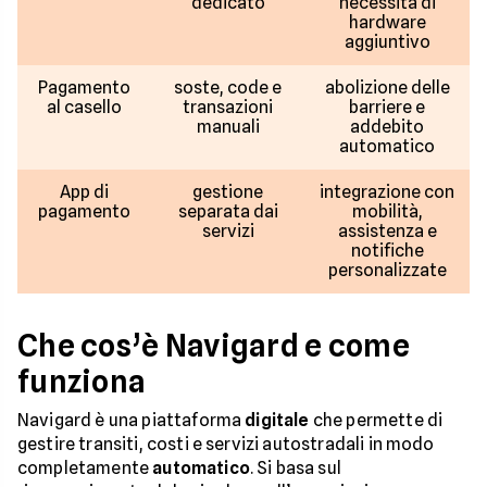
dedicato
necessità di
hardware
aggiuntivo
Pagamento
soste, code e
abolizione delle
al casello
transazioni
barriere e
manuali
addebito
automatico
App di
gestione
integrazione con
pagamento
separata dai
mobilità,
servizi
assistenza e
notifiche
personalizzate
Che cos’è Navigard e come
funziona
Navigard è una piattaforma
digitale
che permette di
gestire transiti, costi e servizi autostradali in modo
completamente
automatico
. Si basa sul