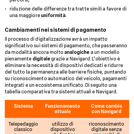
riduzione delle differenze tra tratte simili a favore di
una maggiore
uniformità
.
Cambiamenti nei sistemi di pagamento
Il processo di digitalizzazione avrà un impatto
significativo sui sistemi di pagamento, che passeranno
da modalità ancora molto
analogiche
a un modello
pienamente
digitale
grazie a Navigard. L’obiettivo è
eliminare la necessità di dispositivi dedicati e ridurre
del tutto la permanenza alle barriere fisiche, puntando
su riconoscimento automatico del veicolo, pagamenti
integrati e un ecosistema unificato. Di seguito una
tabella comparativa tra sistemi attuali e Navigard.
Sistema
Funzionamento
Come cambia
attuale
con Navigard
Telepedaggio
utilizzo di
riconoscimento
classico
dispositivo
digitale senza