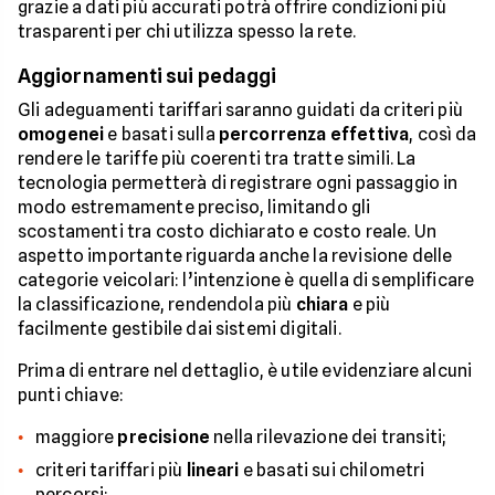
grazie a dati più accurati potrà offrire condizioni più
trasparenti per chi utilizza spesso la rete.
Aggiornamenti sui pedaggi
Gli adeguamenti tariffari saranno guidati da criteri più
omogenei
e basati sulla
percorrenza effettiva
, così da
rendere le tariffe più coerenti tra tratte simili. La
tecnologia permetterà di registrare ogni passaggio in
modo estremamente preciso, limitando gli
scostamenti tra costo dichiarato e costo reale. Un
aspetto importante riguarda anche la revisione delle
categorie veicolari: l’intenzione è quella di semplificare
la classificazione, rendendola più
chiara
e più
facilmente gestibile dai sistemi digitali.
Prima di entrare nel dettaglio, è utile evidenziare alcuni
punti chiave:
maggiore
precisione
nella rilevazione dei transiti;
criteri tariffari più
lineari
e basati sui chilometri
percorsi;