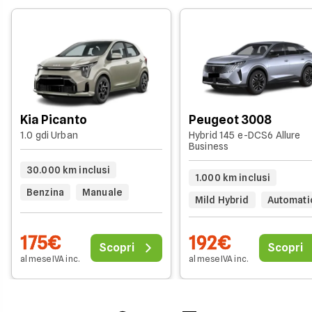
Kia Picanto
Peugeot 3008
1.0 gdi Urban
Hybrid 145 e-DCS6 Allure
Business
30.000 km inclusi
1.000 km inclusi
Benzina
Manuale
Mild Hybrid
Automati
175€
192€
Scopri
Scopri
al mese IVA inc.
al mese IVA inc.