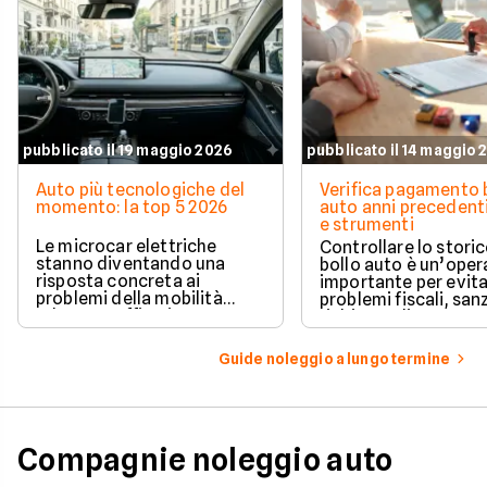
pubblicato il 19 maggio 2026
pubblicato il 14 maggio 
Auto più tecnologiche del
Verifica pagamento 
momento: la top 5 2026
auto anni precedenti
e strumenti
Le microcar elettriche
Controllare lo storic
stanno diventando una
bollo auto è un’oper
risposta concreta ai
importante per evit
problemi della mobilità
problemi fiscali, san
urbana: traffico intenso,
richieste di pagame
parcheggi limitati e costi di
inattese.
gestione sempre più alti.
Guide noleggio a lungo termine
Compagnie noleggio auto