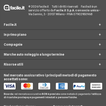
© 2026 Facile.it
Tutti i diritti riservati
Facile.it è un
servizio offerto da
Facile.it S.p.A. con socio unico
•
Via Sannio, 3 - 20137 Milano • P.IVA 07902950968
Facile.it
In primo piano
Assicurazioni
Compagnie
Prestiti
Noleggio lungo termine
Mutui
Marche auto noleggio a lungo termine
City Car Noleggio lungo termine
Ald automotive
Internet Casa
Noleggio SUV
Risorse utili
Arval
Audi
Luce e Gas
Noleggio auto elettriche
Hurry
BMW
Nel mercato assicurativo i principali metodi di pagamento
Conti e Carte
Guide noleggio auto
Noleggio monovolume
accettati sono:
Leasys
Citroen
Telefonia Mobile
News noleggio auto
LeasePlan
Fiat
Pay TV
Glossario noleggio auto
Ricorda:
nel mercato assicurativo
NON è previsto
come metodo di pagamento l'
utilizzo
B-rent
Ford
di ricariche postepay e pagamenti intestati a persone fisiche.
Noleggio Lungo Termine
Compagnie noleggio auto
Mercedes
News