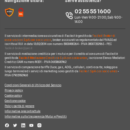
Navigazione sicura:
Serve assistenza?
Alphabet
Nissan
Chi siamo
02 55 55 1600
Athlon
Peugeot
Lun-Ven 9:00-21:00; Sab 9.00-
Perché scegliere Facile.it
14.00
CarServer
Smart
Contatti
Gruppo Bonifacio
Volkswagen
Il servizio di intermediazione assicurativa di Facile.it è gestito da
Facile.it Broker di
Mappa del sito
assicurazioni S.p.A. con socio unico
, broker assicurativo regolamentato dall'IVASS ed
Program
iscritto al RUI in data 13/02/2014 con numero B000480264 • P.IVA 08007250965 • PEC
Horizon Automotive
Il servizio di mediazione creditizia per i mutui e per il credito al consumo di Facile.it è
gestito da
Facile.it Mediazione Creditizia S.p.A. con socio unico
, iscrizione Elenco Mediatori
Creditizi OAM numero M201 • P.IVA 06158600962
Il servizio di comparazione tariffe (luce, gas, ADSL, cellulari, conti e carte, noleggio a
lungo termine) ed i servizi di marketing sono gestiti da
Facile.it S.p.A. con socio unico
•
P.IVA 07902950968
Condizioni Generali di Utilizzo del Servizio
Privacy policy
Cookie policy
Gestione cookie
Policy parità di genere
Informativa precontrattule
Informativa sulla trasparenza Mutui e Prestiti