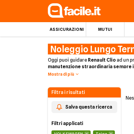
ASSICURAZIONI
MUTUI
Noleggio Lungo Ter
Oggi puoi guidare
Renault Clio
ad un p
manutenzione straordinaria sempre in
Mostra di più
Filtra i risultati
Nes
Salva questa ricerca
Filtri applicati