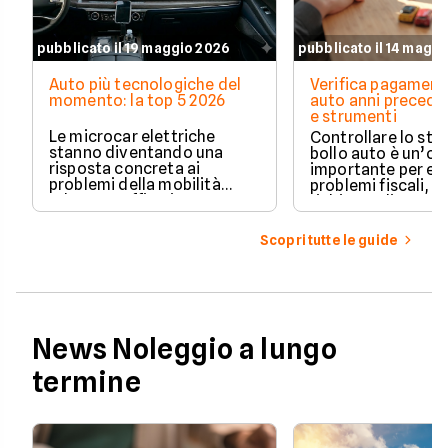
pubblicato il 19 maggio 2026
pubblicato il 14 magg
Auto più tecnologiche del
Verifica pagament
momento: la top 5 2026
auto anni preceden
e strumenti
Le microcar elettriche
Controllare lo sto
stanno diventando una
bollo auto è un’o
risposta concreta ai
importante per ev
problemi della mobilità
problemi fiscali, s
urbana: traffico intenso,
richieste di paga
parcheggi limitati e costi di
inattese.
gestione sempre più alti.
Scopri tutte le guide
News Noleggio a lungo
termine