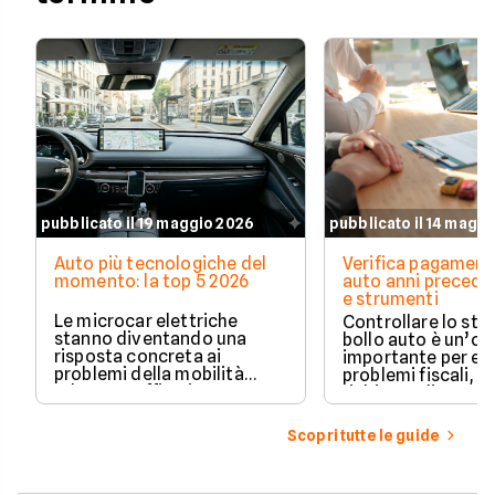
pubblicato il 19 maggio 2026
pubblicato il 14 magg
Auto più tecnologiche del
Verifica pagament
momento: la top 5 2026
auto anni preceden
e strumenti
Le microcar elettriche
Controllare lo sto
stanno diventando una
bollo auto è un’o
risposta concreta ai
importante per ev
problemi della mobilità
problemi fiscali, s
urbana: traffico intenso,
richieste di paga
parcheggi limitati e costi di
inattese.
gestione sempre più alti.
Scopri tutte le guide