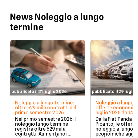
News Noleggio a lungo
termine
pubblicato il 31 luglio 2026
pubblicato il 29 luglio
Noleggio a lungo termine:
Noleggio a lungo t
oltre 529 mila contratti nel
offerte economich
primo semestre 2026.
luglio 2026 da 148
Crescono privati e auto
Nel primo semestre 2026 il
Dalla Fiat Panda al
elettrificate
noleggio lungo termine
Picanto, le offerte
registra oltre 529 mila
noleggio a lungo 
contratti. Aumentano i
economiche aggio