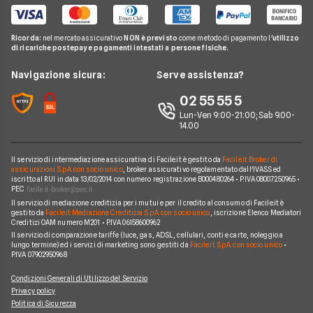
BYD Dolphin G DM-i
Facile.it Mutui e Prestiti
News
Noleggio lungo termine auto usate
Ford
AUDI A5 Sportback
Contatti
Glossario
Noleggio lungo termine auto elettriche
Ricorda:
nel mercato assicurativo
NON è previsto
come metodo di pagamento l'
utilizzo
Citroen
FIAT TOPOLINO
di ricariche postepay e pagamenti intestati a persone fisiche.
News
FAQ
Noleggio lungo termine consegna rapida
Opel
LEAPMOTOR B10 reev
Redazione
Navigazione sicura:
Serve assistenza?
Arval
Noleggio lungo termine veicoli commerciali
Nissan
AUDI SQ8
Ufficio Stampa
02 55 55 5
Ayvens
Jeep
FORD Tourneo Courier
Lun-Ven 9:00-21:00; Sab 9.00-
Servizio Clienti
Horizon Automotive
14.00
Volkswagen
KIA EV3
Recesso
Leasys
Peugeot
BMW Serie 3 SW
Il servizio di intermediazione assicurativa di Facile.it è gestito da
Facile.it Broker di
Reclami
UnipolRental
assicurazioni S.p.A. con socio unico
, broker assicurativo regolamentato dall'IVASS ed
Cupra
iscritto al RUI in data 13/02/2014 con numero registrazione B000480264 • P.IVA 08007250965 •
AUDI A3 Sportback
Mappa del sito
Tutte le compagnie
PEC
Scoprile tutte
Il servizio di mediazione creditizia per i mutui e per il credito al consumo di Facile.it è
MINI Cooper
Facile.it Corporate
gestito da
Facile.it Mediazione Creditizia S.p.A. con socio unico
, iscrizione Elenco Mediatori
Creditizi OAM numero M201 • P.IVA 06158600962
Scoprile tutte le offerte
Facile.it Club
Il servizio di comparazione tariffe (luce, gas, ADSL, cellulari, conti e carte, noleggio a
lungo termine) ed i servizi di marketing sono gestiti da
Facile.it S.p.A. con socio unico
•
We're hiring!
Lavora in Facile.it
P.IVA 07902950968
Condizioni Generali di Utilizzo del Servizio
Privacy policy
Politica di Sicurezza