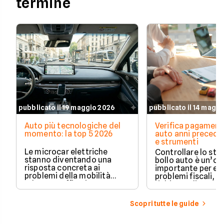
termine
pubblicato il 19 maggio 2026
pubblicato il 14 magg
Auto più tecnologiche del
Verifica pagament
momento: la top 5 2026
auto anni preceden
e strumenti
Le microcar elettriche
Controllare lo sto
stanno diventando una
bollo auto è un’o
risposta concreta ai
importante per ev
problemi della mobilità
problemi fiscali, s
urbana: traffico intenso,
richieste di paga
parcheggi limitati e costi di
inattese.
gestione sempre più alti.
Scopri tutte le guide