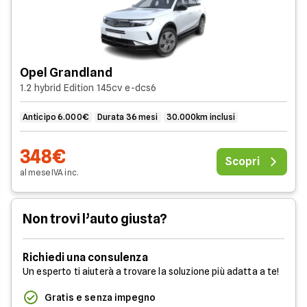
Opel Grandland
1.2 hybrid Edition 145cv e-dcs6
Anticipo 6.000€
Durata 36 mesi
30.000km inclusi
348€
Scopri
al mese
IVA
inc
.
Non trovi l’auto giusta?
Richiedi una consulenza
Un esperto ti aiuterà a trovare la soluzione più adatta a te!
Gratis e senza impegno