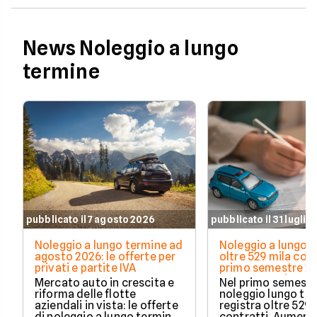
News Noleggio a lungo
termine
pubblicato il 7 agosto 2026
pubblicato il 31 luglio
Noleggio a lungo termine ad
Noleggio a lungo t
agosto 2026: le offerte per
oltre 529 mila cont
privati e partite IVA
primo semestre 20
Crescono privati 
Mercato auto in crescita e
Nel primo semestre
elettrificate
riforma delle flotte
noleggio lungo te
aziendali in vista: le offerte
registra oltre 529 
di noleggio a lungo termine
contratti. Aument