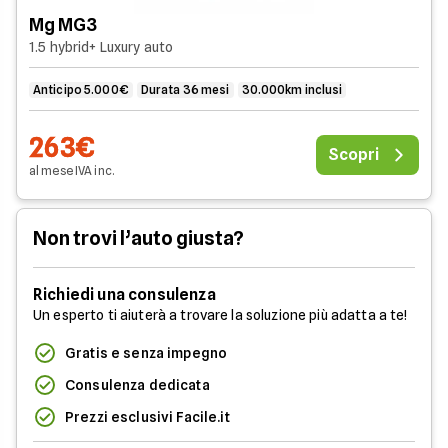
Mg MG3
1.5 hybrid+ Luxury auto
Anticipo 5.000€
Durata 36 mesi
30.000km inclusi
263€
Scopri
al mese
IVA
inc
.
Non trovi l’auto giusta?
Richiedi una consulenza
Un esperto ti aiuterà a trovare la soluzione più adatta a te!
Gratis e senza impegno
Consulenza dedicata
Prezzi esclusivi Facile.it