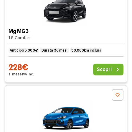
Mg MG3
1.5 Comfort
Anticipo 5.000€
Durata 36 mesi
30.000km inclusi
228€
Scopri
al mese
IVA
inc
.