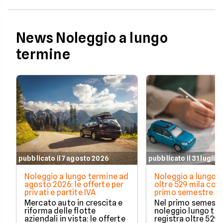
News Noleggio a lungo
termine
pubblicato il 7 agosto 2026
pubblicato il 31 luglio
Noleggio a lungo termine ad
Noleggio a lungo t
agosto 2026: le offerte per
oltre 529 mila cont
privati e partite IVA
primo semestre 20
Crescono privati 
Mercato auto in crescita e
Nel primo semestre
elettrificate
riforma delle flotte
noleggio lungo te
aziendali in vista: le offerte
registra oltre 529 