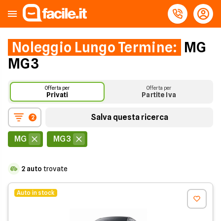
Noleggio Lungo Termine:
MG
MG3
Offerta per
Offerta per
Privati
Partite Iva
Salva questa ricerca
2
MG
MG3
2
auto
trovate
Auto in stock