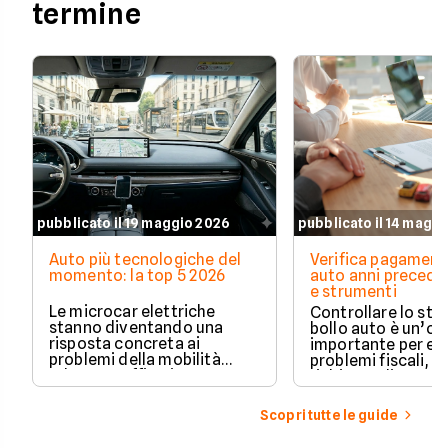
termine
pubblicato il 19 maggio 2026
pubblicato il 14 magg
Auto più tecnologiche del
Verifica pagament
momento: la top 5 2026
auto anni preceden
e strumenti
Le microcar elettriche
Controllare lo sto
stanno diventando una
bollo auto è un’o
risposta concreta ai
importante per ev
problemi della mobilità
problemi fiscali, s
urbana: traffico intenso,
richieste di paga
parcheggi limitati e costi di
inattese.
gestione sempre più alti.
Scopri tutte le guide