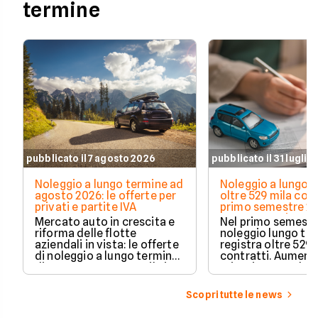
termine
pubblicato il 7 agosto 2026
pubblicato il 31 luglio
Noleggio a lungo termine ad
Noleggio a lungo t
agosto 2026: le offerte per
oltre 529 mila cont
privati e partite IVA
primo semestre 20
Crescono privati 
Mercato auto in crescita e
Nel primo semestre
elettrificate
riforma delle flotte
noleggio lungo te
aziendali in vista: le offerte
registra oltre 529 
di noleggio a lungo termine
contratti. Aument
di agosto 2026 su Facile.it,
privati, cresce la 
per privati e partite IVA.
media e acceleran
plug-in ed elettric
Scopri tutte le news
dati Unrae.