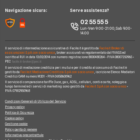
FAQ
Noleggio lungo termine consegna rapida
Opel
LEAPMOTOR B10 reev
Redazione
Navigazione sicura:
Serve assistenza?
Arval
Noleggio lungo termine veicoli commerciali
Nissan
AUDI SQ8
Ufficio Stampa
02 55 55 5
Ayvens
Jeep
FORD Tourneo Courier
Lun-Ven 9:00-21:00; Sab 9.00-
Servizio Clienti
Horizon Automotive
14.00
Volkswagen
KIA EV3
Recesso
Leasys
Peugeot
BMW Serie 3 SW
Il servizio di intermediazione assicurativa di Facile.it è gestito da
Facile.it Broker di
Reclami
UnipolRental
assicurazioni S.p.A. con socio unico
, broker assicurativo regolamentato dall'IVASS ed
Cupra
iscritto al RUI in data 13/02/2014 con numero registrazione B000480264 • P.IVA 08007250965 •
AUDI A3 Sportback
Mappa del sito
Tutte le compagnie
PEC
Scoprile tutte
Il servizio di mediazione creditizia per i mutui e per il credito al consumo di Facile.it è
MINI Cooper
Facile.it Corporate
gestito da
Facile.it Mediazione Creditizia S.p.A. con socio unico
, iscrizione Elenco Mediatori
Creditizi OAM numero M201 • P.IVA 06158600962
Scoprile tutte le offerte
Facile.it Club
Il servizio di comparazione tariffe (luce, gas, ADSL, cellulari, conti e carte, noleggio a
lungo termine) ed i servizi di marketing sono gestiti da
Facile.it S.p.A. con socio unico
•
We're hiring!
Lavora in Facile.it
P.IVA 07902950968
Condizioni Generali di Utilizzo del Servizio
Privacy policy
Politica di Sicurezza
Cookie policy
Gestione cookie
Policy parità di genere
Informativa precontrattule