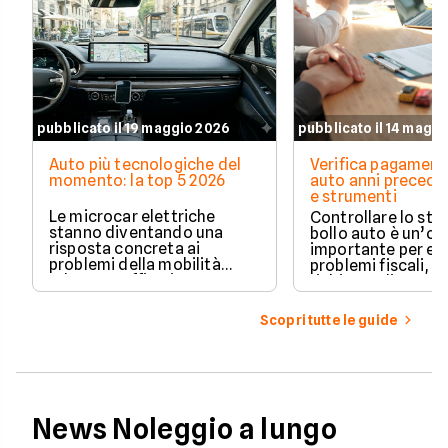
pubblicato il 19 maggio 2026
pubblicato il 14 magg
Auto più tecnologiche del
Verifica pagament
momento: la top 5 2026
auto anni preceden
e strumenti
Le microcar elettriche
Controllare lo sto
stanno diventando una
bollo auto è un’o
risposta concreta ai
importante per ev
problemi della mobilità
problemi fiscali, s
urbana: traffico intenso,
richieste di paga
parcheggi limitati e costi di
inattese.
gestione sempre più alti.
Scopri tutte le guide
News Noleggio a lungo