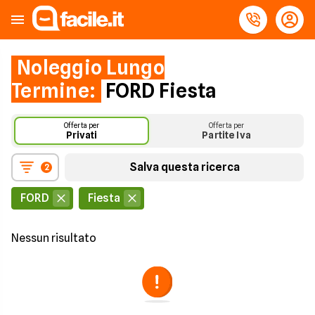
Noleggio Lungo
Termine:
FORD Fiesta
Offerta per
Offerta per
Privati
Partite Iva
Salva questa ricerca
2
FORD
Fiesta
Nessun risultato