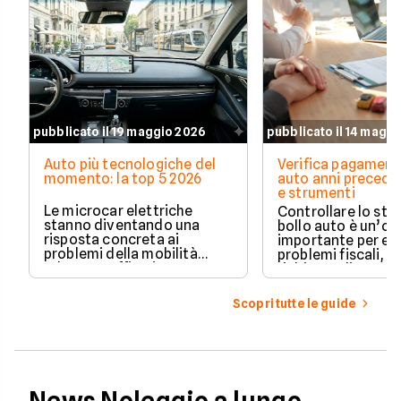
pubblicato il 19 maggio 2026
pubblicato il 14 magg
Auto più tecnologiche del
Verifica pagament
momento: la top 5 2026
auto anni preceden
e strumenti
Le microcar elettriche
Controllare lo sto
stanno diventando una
bollo auto è un’o
risposta concreta ai
importante per ev
problemi della mobilità
problemi fiscali, s
urbana: traffico intenso,
richieste di paga
parcheggi limitati e costi di
inattese.
gestione sempre più alti.
Scopri tutte le guide