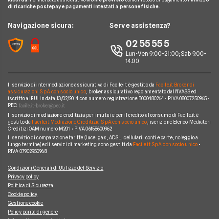
Citroen
FIAT TOPOLINO
di ricariche postepay e pagamenti intestati a persone fisiche.
News
FAQ
Noleggio lungo termine consegna rapida
Opel
LEAPMOTOR B10 reev
Redazione
Navigazione sicura:
Serve assistenza?
Arval
Noleggio lungo termine veicoli commerciali
Nissan
AUDI SQ8
Ufficio Stampa
02 55 55 5
Ayvens
Jeep
FORD Tourneo Courier
Lun-Ven 9:00-21:00; Sab 9.00-
Servizio Clienti
Horizon Automotive
14.00
Volkswagen
KIA EV3
Recesso
Leasys
Peugeot
BMW Serie 3 SW
Il servizio di intermediazione assicurativa di Facile.it è gestito da
Facile.it Broker di
Reclami
UnipolRental
assicurazioni S.p.A. con socio unico
, broker assicurativo regolamentato dall'IVASS ed
Cupra
iscritto al RUI in data 13/02/2014 con numero registrazione B000480264 • P.IVA 08007250965 •
AUDI A3 Sportback
Mappa del sito
Tutte le compagnie
PEC
Scoprile tutte
Il servizio di mediazione creditizia per i mutui e per il credito al consumo di Facile.it è
MINI Cooper
Facile.it Corporate
gestito da
Facile.it Mediazione Creditizia S.p.A. con socio unico
, iscrizione Elenco Mediatori
Creditizi OAM numero M201 • P.IVA 06158600962
Scoprile tutte le offerte
Facile.it Club
Il servizio di comparazione tariffe (luce, gas, ADSL, cellulari, conti e carte, noleggio a
lungo termine) ed i servizi di marketing sono gestiti da
Facile.it S.p.A. con socio unico
•
We're hiring!
Lavora in Facile.it
P.IVA 07902950968
Condizioni Generali di Utilizzo del Servizio
Privacy policy
Politica di Sicurezza
Cookie policy
Gestione cookie
Policy parità di genere