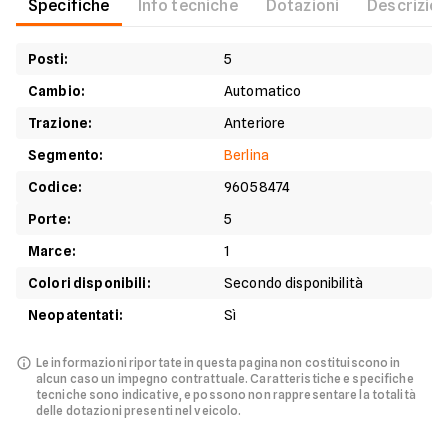
Specifiche
Info tecniche
Dotazioni
Descrizio
Posti
:
5
Cambio
:
Automatico
Trazione
:
Anteriore
Segmento
:
Berlina
Codice
:
96058474
Porte
:
5
Marce
:
1
Colori disponibili
:
Secondo disponibilità
Neopatentati
:
Sì
Le informazioni riportate in questa pagina non costituiscono in
alcun caso un impegno contrattuale.
Caratteristiche e specifiche
tecniche sono indicative, e possono non rappresentare la totalità
delle dotazioni presenti nel veicolo.