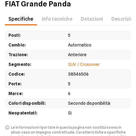
FIAT
Grande Panda
Specifiche
Info tecniche
Dotazioni
Descrizio
Posti
:
5
Cambio
:
Automatico
Trazione
:
Anteriore
Segmento
:
SUV / Crossover
Codice
:
38546506
Porte
:
5
Marce
:
6
Colori disponibili
:
Secondo disponibilità
Neopatentati
:
Sì
Le informazioni riportate in questa pagina non costituiscono in
alcun caso un impegno contrattuale.
Caratteristiche e specifiche