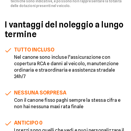
tecniche sono indicative, e possono non rappresentare la totalità
delle dotazioni presenti nel veicolo.
I vantaggi del noleggio a lungo
termine
TUTTO INCLUSO
Nel canone sono incluse l’assicurazione con
copertura RCA e danni al veicolo, manutenzione
ordinaria e straordinaria e assistenza stradale
24h/7
NESSUNA SORPRESA
Con il canone fisso paghi sempre la stessa cifra e
non hai nessuna maxi rata finale
ANTICIPO 0
I prezzi sono quelli che vedi e puoi personalizzare il