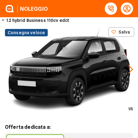
NOLEGGIO
1.2 hybrid Business 110cv edct
Salva
Consegna veloce
1
/
5
Offerta dedicata a: