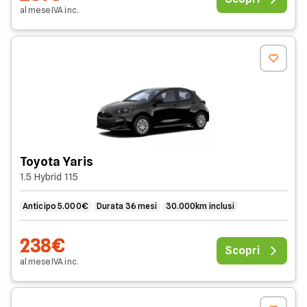
al mese
IVA
inc
.
Toyota Yaris
1.5 Hybrid 115
Anticipo 5.000€
Durata 36 mesi
30.000km inclusi
238€
Scopri
al mese
IVA
inc
.