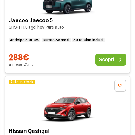
Jaecoo Jaecoo 5
SHS-H 1.5 tgdi hev Pure auto
Anticipo 6.000€
Durata 36 mesi
30.000km inclusi
288€
Scopri
al mese
IVA
inc
.
Auto in stock
Nissan Qashqai