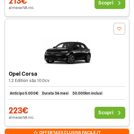
213€
Scopri
al mese
IVA
inc
.
Opel Corsa
1.2 Edition s&s 100cv
Anticipo 5.000€
Durata 36 mesi
30.000km inclusi
223€
Scopri
al mese
IVA
inc
.
OFFERTA ESCLUSIVA FACILE.IT