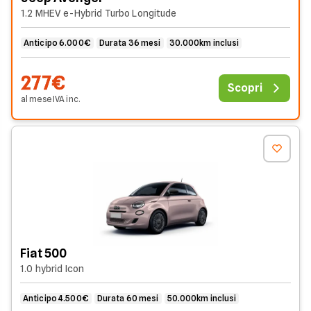
1.2 MHEV e-Hybrid Turbo Longitude
Anticipo 6.000€
Durata 36 mesi
30.000km inclusi
277€
Scopri
al mese
IVA
inc
.
Fiat 500
1.0 hybrid Icon
Anticipo 4.500€
Durata 60 mesi
50.000km inclusi