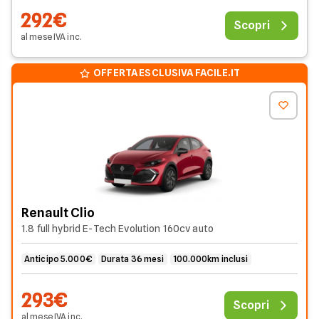
292€
Scopri
al mese
IVA
inc
.
OFFERTA ESCLUSIVA FACILE.IT
Renault Clio
1.8 full hybrid E-Tech Evolution 160cv auto
Anticipo 5.000€
Durata 36 mesi
100.000km inclusi
293€
Scopri
al mese
IVA
inc
.