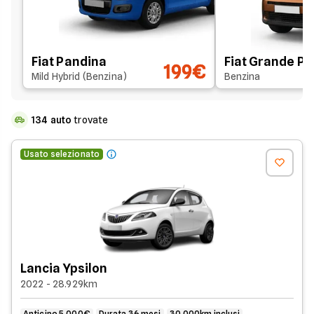
Fiat Pandina
Fiat Grande P
199€
Mild Hybrid (Benzina)
Benzina
134
auto
trovate
Usato selezionato
Lancia Ypsilon
2022 - 28.929km
Anticipo 5.000€
Durata 36 mesi
30.000km inclusi