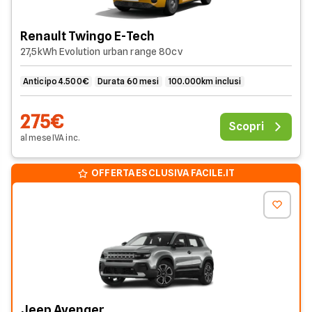
Renault Twingo E-Tech
27,5kWh Evolution urban range 80cv
Anticipo 4.500€
Durata 60 mesi
100.000km inclusi
275€
Scopri
al mese
IVA
inc
.
OFFERTA ESCLUSIVA FACILE.IT
Jeep Avenger