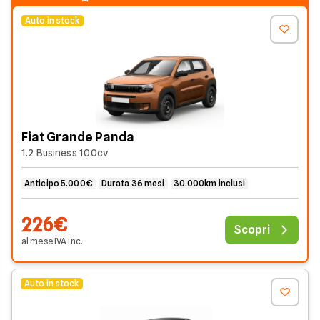
Auto in stock
Fiat Grande Panda
1.2 Business 100cv
Anticipo 5.000€
Durata 36 mesi
30.000km inclusi
226€
Scopri
al mese
IVA
inc
.
Auto in stock