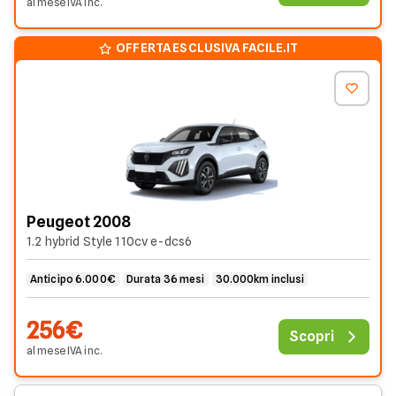
al mese
IVA
inc
.
OFFERTA ESCLUSIVA FACILE.IT
Peugeot 2008
1.2 hybrid Style 110cv e-dcs6
Anticipo 6.000€
Durata 36 mesi
30.000km inclusi
256€
Scopri
al mese
IVA
inc
.