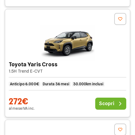
Toyota Yaris Cross
1.5H Trend E-CVT
Anticipo 6.000€
Durata 36 mesi
30.000km inclusi
272€
Scopri
al mese
IVA
inc
.