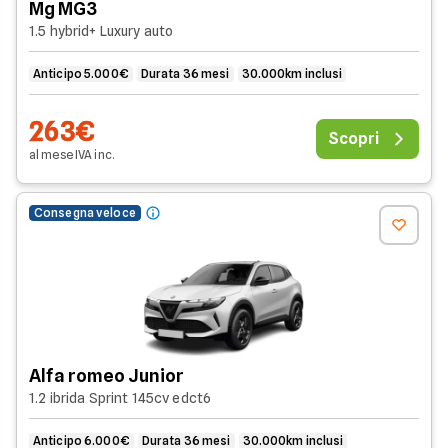
Mg MG3
1.5 hybrid+ Luxury auto
Anticipo 5.000€
Durata 36 mesi
30.000km inclusi
263€
Scopri
al mese
IVA
inc
.
Consegna veloce
Alfa romeo Junior
1.2 ibrida Sprint 145cv edct6
Anticipo 6.000€
Durata 36 mesi
30.000km inclusi