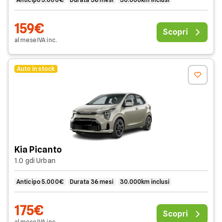
159€
Scopri
al mese
IVA
inc
.
Auto in stock
Kia Picanto
1.0 gdi Urban
Anticipo 5.000€
Durata 36 mesi
30.000km inclusi
175€
Scopri
al mese
IVA
inc
.