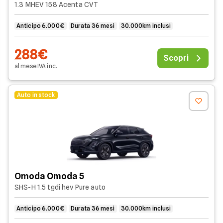
1.3 MHEV 158 Acenta CVT
Anticipo 6.000€
Durata 36 mesi
30.000km inclusi
288€
Scopri
al mese
IVA
inc
.
Auto in stock
Omoda Omoda 5
SHS-H 1.5 tgdi hev Pure auto
Anticipo 6.000€
Durata 36 mesi
30.000km inclusi