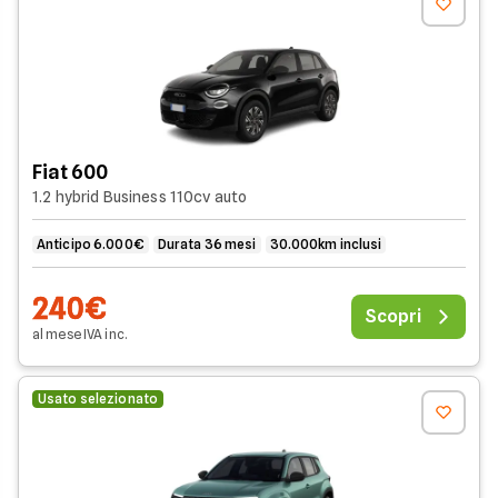
Fiat 600
1.2 hybrid Business 110cv auto
Anticipo 6.000€
Durata 36 mesi
30.000km inclusi
240€
Scopri
al mese
IVA
inc
.
Usato selezionato