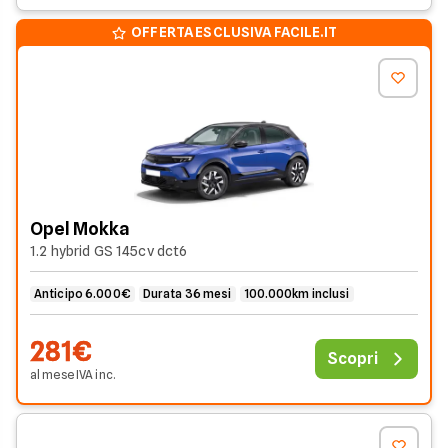
OFFERTA ESCLUSIVA FACILE.IT
Opel Mokka
1.2 hybrid GS 145cv dct6
Anticipo 6.000€
Durata 36 mesi
100.000km inclusi
281€
Scopri
al mese
IVA
inc
.