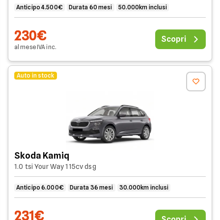
Anticipo 4.500€
Durata 60 mesi
50.000km inclusi
230€
Scopri
al mese
IVA
inc
.
Auto in stock
Skoda Kamiq
1.0 tsi Your Way 115cv dsg
Anticipo 6.000€
Durata 36 mesi
30.000km inclusi
231€
Scopri