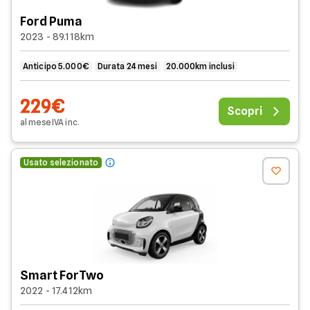
Ford Puma
2023 - 89.118km
Anticipo 5.000€
Durata 24 mesi
20.000km inclusi
229€
Scopri
al mese
IVA
inc
.
Usato selezionato
Smart ForTwo
2022 - 17.412km