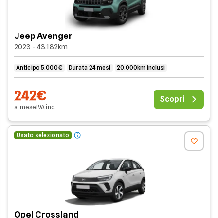
Jeep Avenger
2023 - 43.182km
Anticipo 5.000€
Durata 24 mesi
20.000km inclusi
242€
Scopri
al mese
IVA
inc
.
Usato selezionato
Opel Crossland