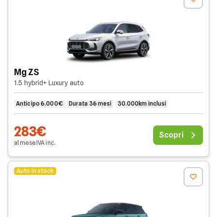
Mg ZS
1.5 hybrid+ Luxury auto
Anticipo 6.000€
Durata 36 mesi
30.000km inclusi
283€
Scopri
al mese
IVA
inc
.
Auto in stock