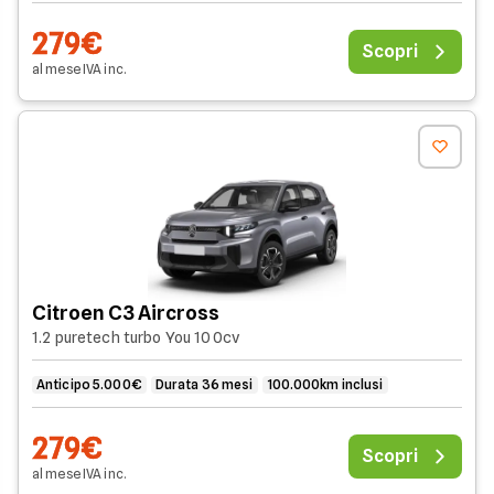
279€
Scopri
al mese
IVA
inc
.
Citroen C3 Aircross
1.2 puretech turbo You 100cv
Anticipo 5.000€
Durata 36 mesi
100.000km inclusi
279€
Scopri
al mese
IVA
inc
.