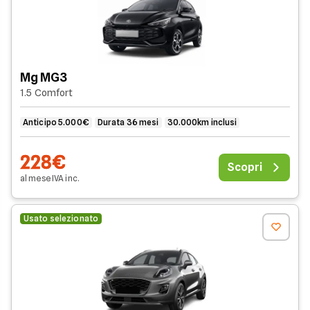
Mg MG3
1.5 Comfort
Anticipo 5.000€
Durata 36 mesi
30.000km inclusi
228€
Scopri
al mese
IVA
inc
.
Usato selezionato