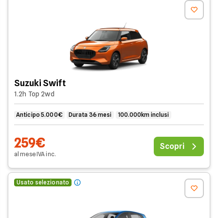
Suzuki Swift
1.2h Top 2wd
Anticipo 5.000€
Durata 36 mesi
100.000km inclusi
259€
Scopri
al mese
IVA
inc
.
Usato selezionato