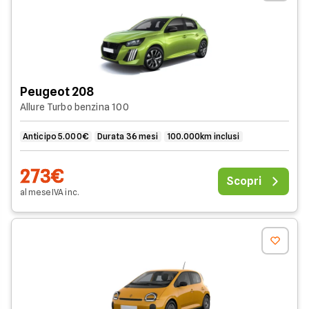
Peugeot 208
Allure Turbo benzina 100
Anticipo 5.000€
Durata 36 mesi
100.000km inclusi
273€
Scopri
al mese
IVA
inc
.