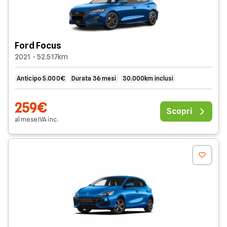
Ford Focus
2021 - 52.517km
Anticipo 5.000€
Durata 36 mesi
30.000km inclusi
259€
Scopri
al mese
IVA
inc
.