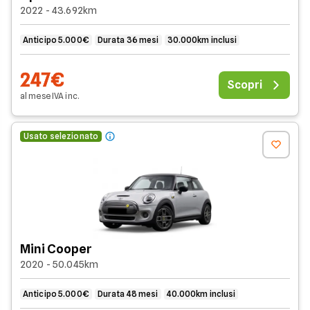
2022 - 43.692km
Anticipo 5.000€
Durata 36 mesi
30.000km inclusi
247€
Scopri
al mese
IVA
inc
.
Usato selezionato
Mini Cooper
2020 - 50.045km
Anticipo 5.000€
Durata 48 mesi
40.000km inclusi