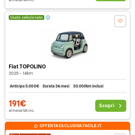
Usato selezionato
Fiat TOPOLINO
2025 - 14km
Anticipo 3.000€
Durata 36 mesi
30.000km inclusi
191€
Scopri
al mese
IVA
inc
.
OFFERTA ESCLUSIVA FACILE.IT