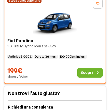
Stock concessionario
Fiat Pandina
1.0 FireFly Hybrid Icon s&s 65cv
Anticipo 5.000€
Durata 36 mesi
100.000km inclusi
199€
Scopri
al mese
IVA
inc
.
Non trovi l’auto giusta?
Richiedi una consulenza