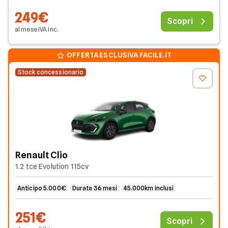
249€
Scopri
al mese
IVA
inc
.
OFFERTA ESCLUSIVA FACILE.IT
Stock concessionario
Renault Clio
1.2 tce Evolution 115cv
Anticipo 5.000€
Durata 36 mesi
45.000km inclusi
251€
Scopri