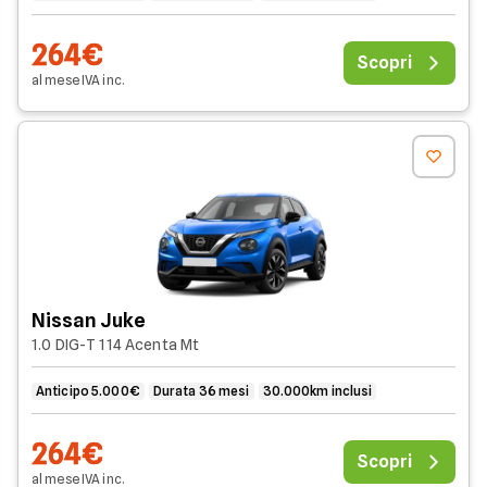
264€
Scopri
al mese
IVA
inc
.
Nissan Juke
1.0 DIG-T 114 Acenta Mt
Anticipo 5.000€
Durata 36 mesi
30.000km inclusi
264€
Scopri
al mese
IVA
inc
.