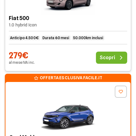
Fiat 500
1.0 hybrid Icon
Anticipo 4.500€
Durata 60 mesi
50.000km inclusi
279€
Scopri
al mese
IVA
inc
.
OFFERTA ESCLUSIVA FACILE.IT