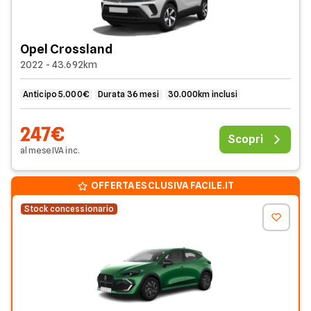
Opel Crossland
2022 - 43.692km
Anticipo 5.000€
Durata 36 mesi
30.000km inclusi
247€
Scopri
al mese
IVA
inc
.
OFFERTA ESCLUSIVA FACILE.IT
Stock concessionario