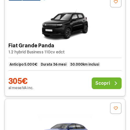
Fiat Grande Panda
1.2 hybrid Business 110cv edct
Anticipo 5.000€
Durata 36 mesi
30.000km inclusi
305€
Scopri
al mese
IVA
inc
.