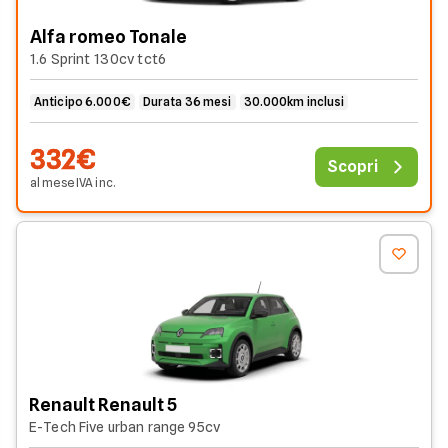
Alfa romeo Tonale
1.6 Sprint 130cv tct6
Anticipo 6.000€
Durata 36 mesi
30.000km inclusi
332€
Scopri
al mese
IVA
inc
.
Renault Renault 5
E-Tech Five urban range 95cv