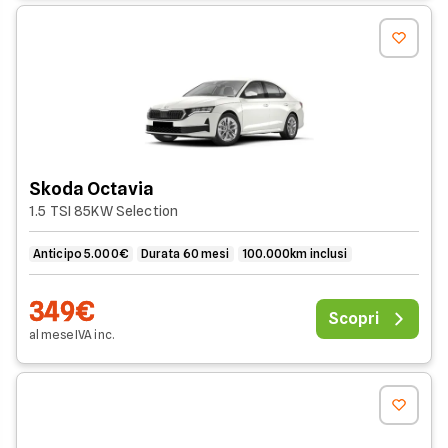
Skoda Octavia
1.5 TSI 85KW Selection
Anticipo 5.000€
Durata 60 mesi
100.000km inclusi
349€
Scopri
al mese
IVA
inc
.