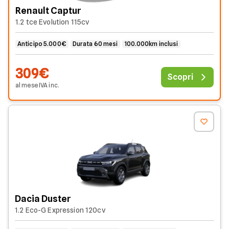
Renault Captur
1.2 tce Evolution 115cv
Anticipo 5.000€
Durata 60 mesi
100.000km inclusi
309€
Scopri
al mese
IVA
inc
.
Dacia Duster
1.2 Eco-G Expression 120cv