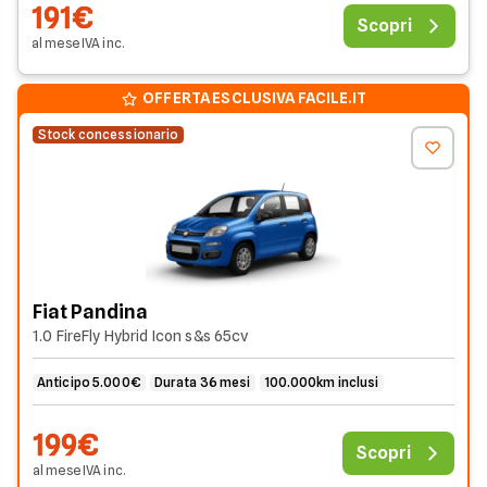
191€
Scopri
al mese
IVA
inc
.
OFFERTA ESCLUSIVA FACILE.IT
Stock concessionario
Fiat Pandina
1.0 FireFly Hybrid Icon s&s 65cv
Anticipo 5.000€
Durata 36 mesi
100.000km inclusi
199€
Scopri
al mese
IVA
inc
.