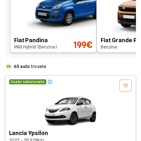
Fiat Pandina
Fiat Grande P
199€
Mild Hybrid (Benzina)
Benzina
65
auto
trovate
Usato selezionato
Lancia Ypsilon
2022 - 28.929km