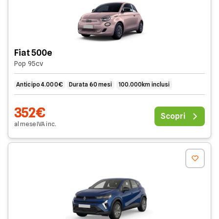
Fiat 500e
Pop 95cv
Anticipo 4.000€
Durata 60 mesi
100.000km inclusi
352€
Scopri
al mese
IVA
inc
.