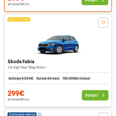
al mese
IVA
inc
.
Auto in stock
Skoda Fabia
1.0 mpi Your Way 80cv
Anticipo 4.000€
Durata 60 mesi
100.000km inclusi
299€
Scopri
al mese
IVA
inc
.
Consegna veloce