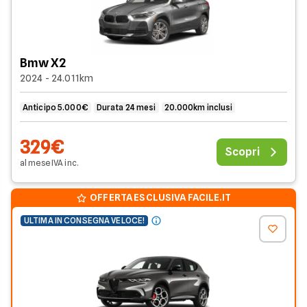
Bmw X2
2024 - 24.011km
Anticipo 5.000€
Durata 24 mesi
20.000km inclusi
329€
Scopri
al mese
IVA
inc
.
OFFERTA ESCLUSIVA FACILE.IT
ULTIMA IN CONSEGNA VELOCE!