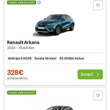
Usato selezionato
Renault Arkana
2023 - 75.887km
Anticipo 5.000€
Durata 36 mesi
30.000km inclusi
328€
Scopri
al mese
IVA
inc
.
Usato selezionato