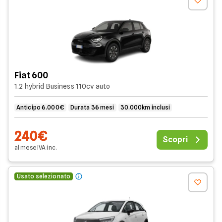
Fiat 600
1.2 hybrid Business 110cv auto
Anticipo 6.000€
Durata 36 mesi
30.000km inclusi
240€
Scopri
al mese
IVA
inc
.
Usato selezionato