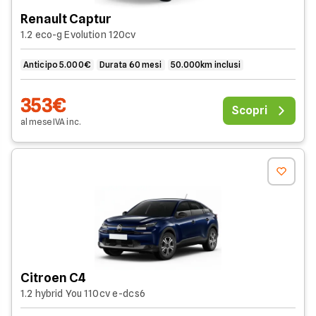
Renault Captur
1.2 eco-g Evolution 120cv
Anticipo 5.000€
Durata 60 mesi
50.000km inclusi
353€
Scopri
al mese
IVA
inc
.
Citroen C4
1.2 hybrid You 110cv e-dcs6