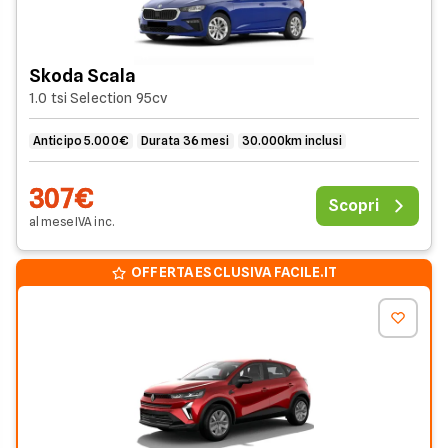
Skoda Scala
1.0 tsi Selection 95cv
Anticipo 5.000€
Durata 36 mesi
30.000km inclusi
307€
Scopri
al mese
IVA
inc
.
OFFERTA ESCLUSIVA FACILE.IT