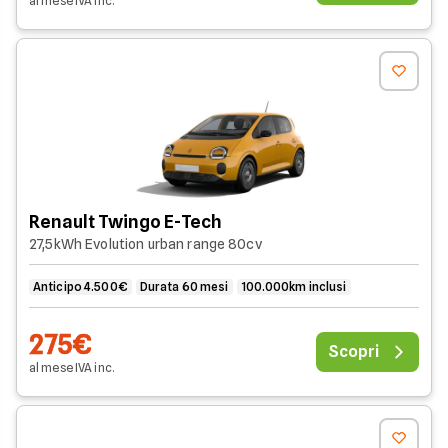
al mese
IVA
inc
.
Renault Twingo E-Tech
27,5kWh Evolution urban range 80cv
Anticipo 4.500€
Durata 60 mesi
100.000km inclusi
275€
Scopri
al mese
IVA
inc
.