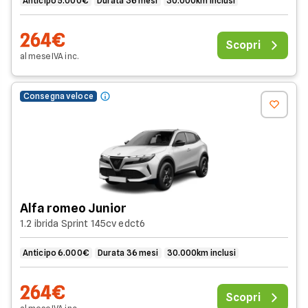
Anticipo 5.000€
Durata 36 mesi
30.000km inclusi
264€
Scopri
al mese
IVA
inc
.
Consegna veloce
Alfa romeo Junior
1.2 ibrida Sprint 145cv edct6
Anticipo 6.000€
Durata 36 mesi
30.000km inclusi
264€
Scopri