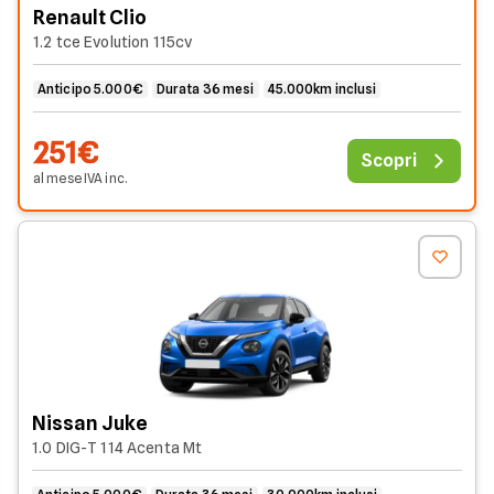
Renault Clio
1.2 tce Evolution 115cv
Anticipo 5.000€
Durata 36 mesi
45.000km inclusi
251€
Scopri
al mese
IVA
inc
.
Nissan Juke
1.0 DIG-T 114 Acenta Mt