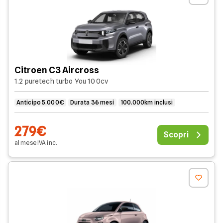
Citroen C3 Aircross
1.2 puretech turbo You 100cv
Anticipo 5.000€
Durata 36 mesi
100.000km inclusi
279€
Scopri
al mese
IVA
inc
.