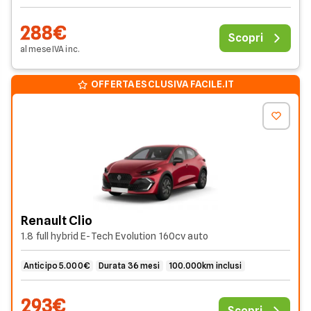
288€
Scopri
al mese
IVA
inc
.
OFFERTA ESCLUSIVA FACILE.IT
Renault Clio
1.8 full hybrid E-Tech Evolution 160cv auto
Anticipo 5.000€
Durata 36 mesi
100.000km inclusi
293€
Scopri