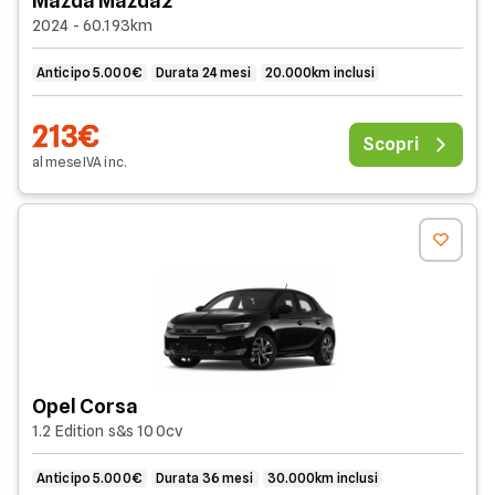
Mazda Mazda2
2024 - 60.193km
Anticipo 5.000€
Durata 24 mesi
20.000km inclusi
213€
Scopri
al mese
IVA
inc
.
Opel Corsa
1.2 Edition s&s 100cv
Anticipo 5.000€
Durata 36 mesi
30.000km inclusi