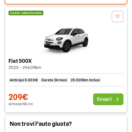
Usato selezionato
Fiat 500X
2023 - 29.609km
Anticipo 5.000€
Durata 24 mesi
20.000km inclusi
209€
Scopri
al mese
IVA
inc
.
Non trovi l’auto giusta?