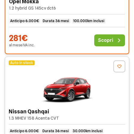
Opel Mokka
1.2 hybrid GS 145cv dct6
Anticipo 6.000€
Durata 36 mesi
100.000km inclusi
281€
Scopri
al mese
IVA
inc
.
Auto in stock
Nissan Qashqai
1.3 MHEV 158 Acenta CVT
Anticipo 6.000€
Durata 36 mesi
30.000km inclusi