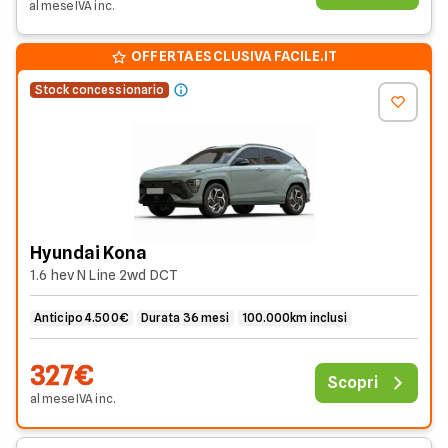
al mese
IVA
inc
.
OFFERTA ESCLUSIVA FACILE.IT
Stock concessionario
Hyundai Kona
1.6 hev N Line 2wd DCT
Anticipo 4.500€
Durata 36 mesi
100.000km inclusi
327€
Scopri
al mese
IVA
inc
.