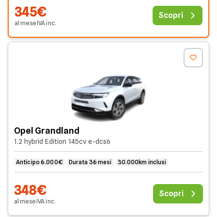
345€
Scopri
al mese
IVA
inc
.
Opel Grandland
1.2 hybrid Edition 145cv e-dcs6
Anticipo 6.000€
Durata 36 mesi
30.000km inclusi
348€
Scopri
al mese
IVA
inc
.