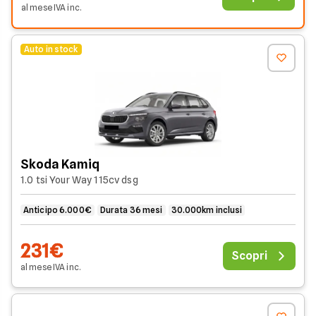
al mese
IVA
inc
.
Auto in stock
Skoda Kamiq
1.0 tsi Your Way 115cv dsg
Anticipo 6.000€
Durata 36 mesi
30.000km inclusi
231€
Scopri
al mese
IVA
inc
.