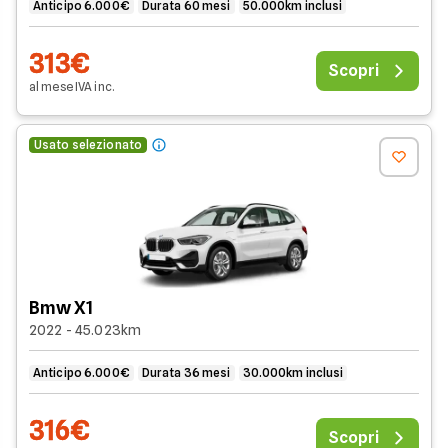
Anticipo 6.000€
Durata 60 mesi
50.000km inclusi
313€
Scopri
al mese
IVA
inc
.
Usato selezionato
Bmw X1
2022 - 45.023km
Anticipo 6.000€
Durata 36 mesi
30.000km inclusi
316€
Scopri