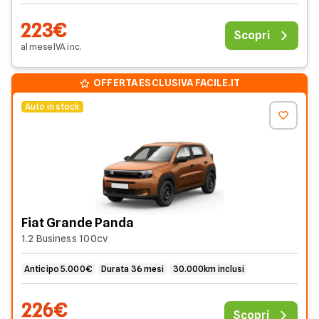
223€
Scopri
al mese
IVA
inc
.
OFFERTA ESCLUSIVA FACILE.IT
Auto in stock
Fiat Grande Panda
1.2 Business 100cv
Anticipo 5.000€
Durata 36 mesi
30.000km inclusi
226€
Scopri