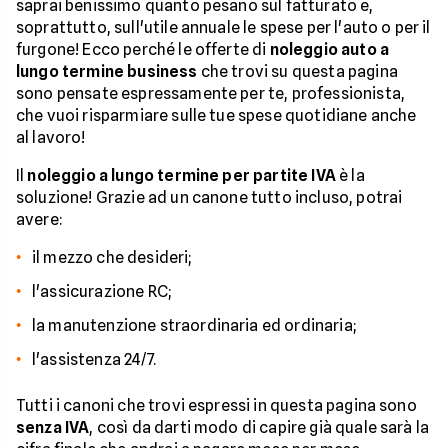
saprai benissimo quanto pesano sul fatturato e,
soprattutto, sull'utile annuale le spese per l'auto o per il
furgone! Ecco perché le offerte di
noleggio auto a
lungo termine business
che trovi su questa pagina
sono pensate espressamente per te, professionista,
che vuoi risparmiare sulle tue spese quotidiane anche
al lavoro!
Il
noleggio a lungo termine per partite IVA
è la
soluzione! Grazie ad un canone tutto incluso, potrai
avere:
il mezzo che desideri;
l'assicurazione RC;
la manutenzione straordinaria ed ordinaria;
l'assistenza 24/7.
Tutti i canoni che trovi espressi in questa pagina sono
senza IVA
, così da darti modo di capire già quale sarà la