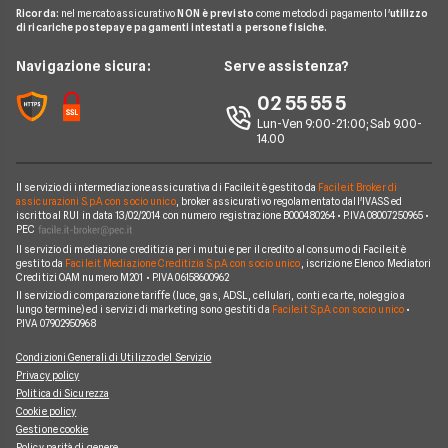
Glossario
Noleggio lungo termine auto elettriche
Ricorda:
nel mercato assicurativo
NON è previsto
come metodo di pagamento l'
utilizzo
Citroen
FIAT TOPOLINO
di ricariche postepay e pagamenti intestati a persone fisiche.
News
FAQ
Noleggio lungo termine consegna rapida
Opel
LEAPMOTOR B10 reev
Redazione
Navigazione sicura:
Serve assistenza?
Arval
Noleggio lungo termine veicoli commerciali
Nissan
AUDI SQ8
Ufficio Stampa
02 55 55 5
Ayvens
Jeep
FORD Tourneo Courier
Lun-Ven 9:00-21:00; Sab 9.00-
Servizio Clienti
Horizon Automotive
14.00
Volkswagen
KIA EV3
Recesso
Leasys
Peugeot
BMW Serie 3 SW
Il servizio di intermediazione assicurativa di Facile.it è gestito da
Facile.it Broker di
Reclami
UnipolRental
assicurazioni S.p.A. con socio unico
, broker assicurativo regolamentato dall'IVASS ed
Cupra
iscritto al RUI in data 13/02/2014 con numero registrazione B000480264 • P.IVA 08007250965 •
AUDI A3 Sportback
Mappa del sito
Tutte le compagnie
PEC
Scoprile tutte
Il servizio di mediazione creditizia per i mutui e per il credito al consumo di Facile.it è
MINI Cooper
Facile.it Corporate
gestito da
Facile.it Mediazione Creditizia S.p.A. con socio unico
, iscrizione Elenco Mediatori
Creditizi OAM numero M201 • P.IVA 06158600962
Scoprile tutte le offerte
Facile.it Club
Il servizio di comparazione tariffe (luce, gas, ADSL, cellulari, conti e carte, noleggio a
lungo termine) ed i servizi di marketing sono gestiti da
Facile.it S.p.A. con socio unico
•
We're hiring!
Lavora in Facile.it
P.IVA 07902950968
Condizioni Generali di Utilizzo del Servizio
Privacy policy
Politica di Sicurezza
Cookie policy
Gestione cookie
Policy parità di genere