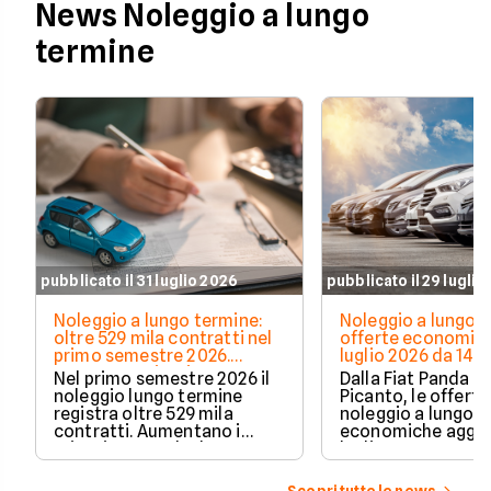
News Noleggio a lungo
termine
pubblicato il 31 luglio 2026
pubblicato il 29 luglio
Noleggio a lungo termine:
Noleggio a lungo t
oltre 529 mila contratti nel
offerte economich
primo semestre 2026.
luglio 2026 da 148
Crescono privati e auto
Nel primo semestre 2026 il
Dalla Fiat Panda al
elettrificate
noleggio lungo termine
Picanto, le offerte
registra oltre 529 mila
noleggio a lungo 
contratti. Aumentano i
economiche aggio
privati, cresce la durata
luglio 2026, con c
media e accelerano ibride
partire da 148€ al
plug-in ed elettriche. Ecco i