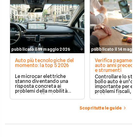
pubblicato il 19 maggio 2026
pubblicato il 14 magg
Auto più tecnologiche del
Verifica pagament
momento: la top 5 2026
auto anni preceden
e strumenti
Le microcar elettriche
Controllare lo sto
stanno diventando una
bollo auto è un’o
risposta concreta ai
importante per ev
problemi della mobilità
problemi fiscali, s
urbana: traffico intenso,
richieste di paga
parcheggi limitati e costi di
inattese.
gestione sempre più alti.
Scopri tutte le guide