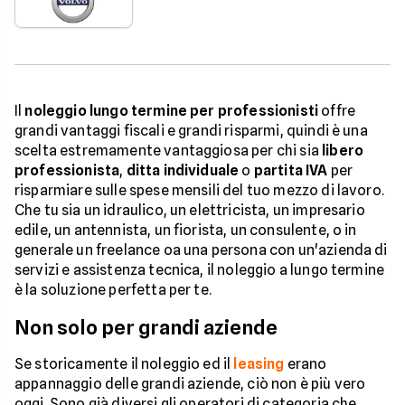
Il
noleggio lungo termine per professionisti
offre
grandi vantaggi fiscali e grandi risparmi, quindi è una
scelta estremamente vantaggiosa per chi sia
libero
professionista
,
ditta individuale
o
partita IVA
per
risparmiare sulle spese mensili del tuo mezzo di lavoro.
Che tu sia un idraulico, un elettricista, un impresario
edile, un antennista, un fiorista, un consulente, o in
generale un freelance oa una persona con un'azienda di
servizi e assistenza tecnica, il noleggio a lungo termine
è la soluzione perfetta per te.
Non solo per grandi aziende
Se storicamente il noleggio ed il
leasing
erano
appannaggio delle grandi aziende, ciò non è più vero
oggi. Sono già diversi gli operatori di categoria che