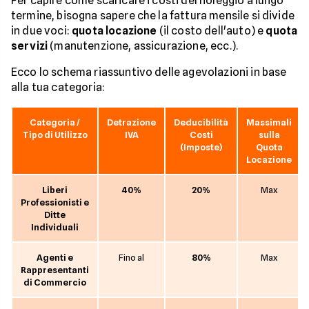
Per capire come scaricare i costi del noleggio a lungo
termine, bisogna sapere che la fattura mensile si divide
in due voci:
quota locazione
(il costo dell'auto) e
quota
servizi
(manutenzione, assicurazione, ecc.).
Ecco lo schema riassuntivo delle agevolazioni in base
alla tua categoria:
Categoria /
Detrazione
Deducibilità
Massimali
Tipo di Utilizzo
IVA
Costi
sulla
(Imposte)
Quota
Locazione
Liberi
40%
20%
Max
Professionisti e
Ditte
Individuali
Agenti e
Fino al
80%
Max
Rappresentanti
di Commercio