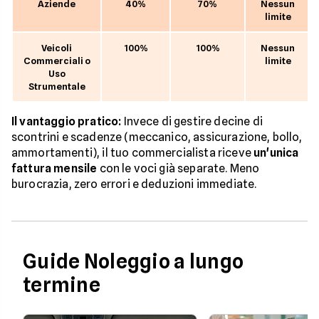
Aziende
40%
70%
Nessun
limite
Veicoli
100%
100%
Nessun
Commerciali o
limite
Uso
Strumentale
Il vantaggio pratico:
Invece di gestire decine di
scontrini e scadenze (meccanico, assicurazione, bollo,
ammortamenti), il tuo commercialista riceve
un'unica
fattura mensile
con le voci già separate. Meno
burocrazia, zero errori e deduzioni immediate.
Guide Noleggio a lungo
termine