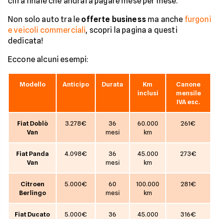
cifra finale che andrai a pagare mese per mese.
Non solo auto tra le
offerte business
ma anche
furgoni
e veicoli commerciali
, scopri la pagina a questi
dedicata!
Eccone alcuni esempi:
Modello
Anticipo
Durata
Km
Canone
inclusi
mensile
IVA esc.
Fiat Doblò
3.278€
36
60.000
261€
Van
mesi
km
Fiat Panda
4.098€
36
45.000
273€
Van
mesi
km
Citroen
5.000€
60
100.000
281€
Berlingo
mesi
km
Fiat Ducato
5.000€
36
45.000
316€