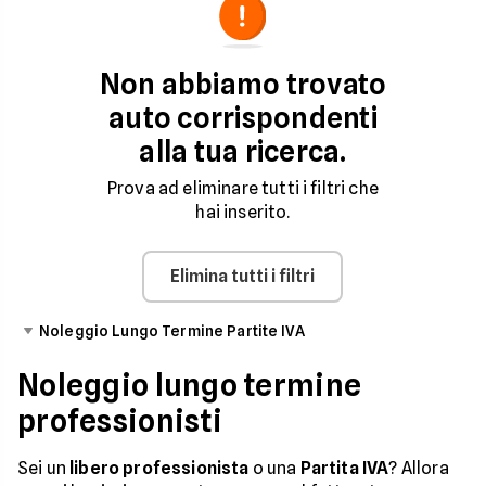
di agosto
Modello
Canone
Chilometri
Durata
Non abbiamo trovato
Mensile
Inclusi
Noleggio
auto corrispondenti
alla tua ricerca.
Prova ad eliminare tutti i filtri che
hai inserito.
Elimina tutti i filtri
Noleggio Lungo Termine Partite IVA
Noleggio lungo termine
professionisti
Sei un
libero professionista
o una
Partita IVA
? Allora