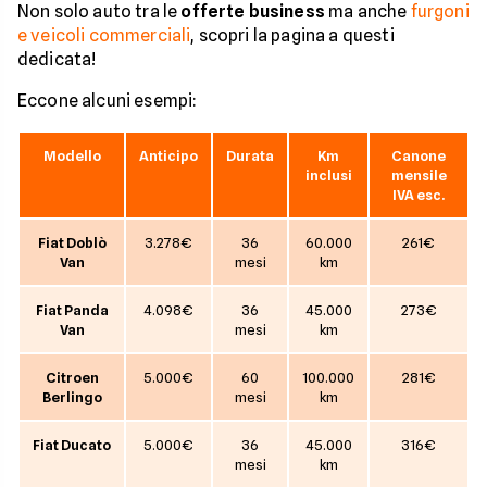
Non solo auto tra le
offerte business
ma anche
furgoni
e veicoli commerciali
, scopri la pagina a questi
dedicata!
Eccone alcuni esempi:
Modello
Anticipo
Durata
Km
Canone
inclusi
mensile
IVA esc.
Fiat Doblò
3.278€
36
60.000
261€
Van
mesi
km
Fiat Panda
4.098€
36
45.000
273€
Van
mesi
km
Citroen
5.000€
60
100.000
281€
Berlingo
mesi
km
Fiat Ducato
5.000€
36
45.000
316€
mesi
km