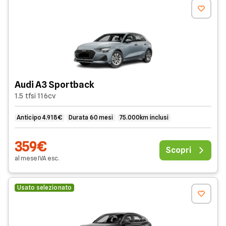
di agosto
Modello
Canone
Chilometri
Durata
Mensile
Inclusi
Noleggio
Audi A3 Sportback
1.5 tfsi 116cv
Anticipo 4.918€
Durata 60 mesi
75.000km inclusi
359€
Scopri
al mese
IVA
esc
.
Usato selezionato