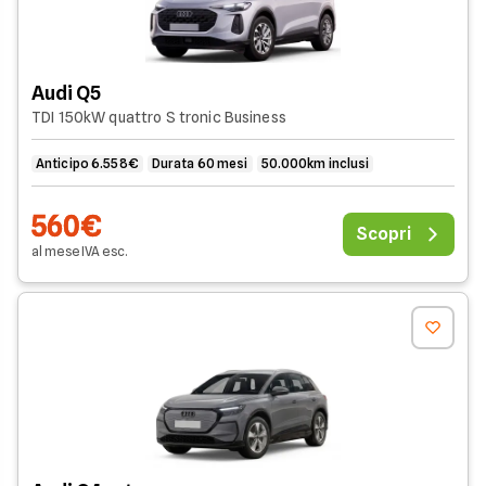
Audi Q5
TDI 150kW quattro S tronic Business
Anticipo 6.558€
Durata 60 mesi
50.000km inclusi
560€
Scopri
al mese
IVA
esc
.