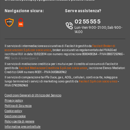
News
FAQ
Noleggio lungo termine consegna rapida
Opel
LEAPMOTOR B10 reev
Redazione
Navigazione sicura:
Serve assistenza?
Arval
Noleggio lungo termine veicoli commerciali
Nissan
AUDI SQ8
Ufficio Stampa
02 55 55 5
Ayvens
Jeep
FORD Tourneo Courier
Lun-Ven 9:00-21:00; Sab 9.00-
Servizio Clienti
Horizon Automotive
14.00
Volkswagen
KIA EV3
Recesso
Leasys
Peugeot
BMW Serie 3 SW
Il servizio di intermediazione assicurativa di Facile.it è gestito da
Facile.it Broker di
Reclami
UnipolRental
assicurazioni S.p.A. con socio unico
, broker assicurativo regolamentato dall'IVASS ed
Cupra
iscritto al RUI in data 13/02/2014 con numero registrazione B000480264 • P.IVA 08007250965 •
AUDI A3 Sportback
Mappa del sito
Tutte le compagnie
PEC
Scoprile tutte
Il servizio di mediazione creditizia per i mutui e per il credito al consumo di Facile.it è
MINI Cooper
Facile.it Corporate
gestito da
Facile.it Mediazione Creditizia S.p.A. con socio unico
, iscrizione Elenco Mediatori
Creditizi OAM numero M201 • P.IVA 06158600962
Scoprile tutte le offerte
Facile.it Club
Il servizio di comparazione tariffe (luce, gas, ADSL, cellulari, conti e carte, noleggio a
lungo termine) ed i servizi di marketing sono gestiti da
Facile.it S.p.A. con socio unico
•
We're hiring!
Lavora in Facile.it
P.IVA 07902950968
Condizioni Generali di Utilizzo del Servizio
Privacy policy
Politica di Sicurezza
Cookie policy
Gestione cookie
Policy parità di genere
Informativa precontrattule