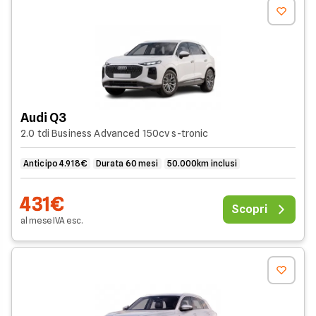
Audi Q3
2.0 tdi Business Advanced 150cv s-tronic
Anticipo 4.918€
Durata 60 mesi
50.000km inclusi
431€
Scopri
al mese
IVA
esc
.