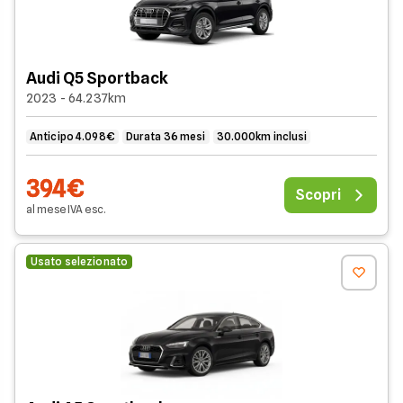
Audi Q5 Sportback
2023 - 64.237km
Anticipo 4.098€
Durata 36 mesi
30.000km inclusi
394€
Scopri
al mese
IVA
esc
.
Usato selezionato