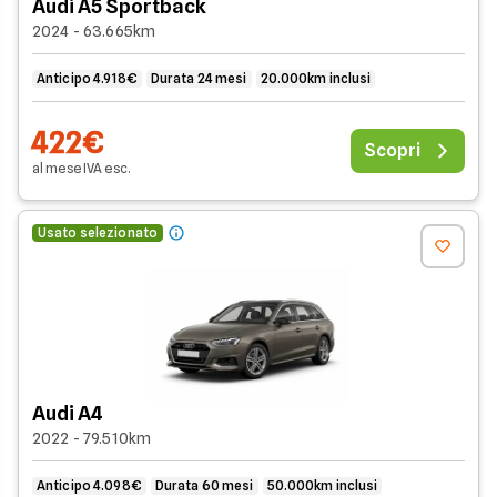
Audi A5 Sportback
2024 - 63.665km
Anticipo 4.918€
Durata 24 mesi
20.000km inclusi
422€
Scopri
al mese
IVA
esc
.
Usato selezionato
Audi A4
2022 - 79.510km
Anticipo 4.098€
Durata 60 mesi
50.000km inclusi