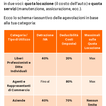
in due voci:
quota locazione
(il costo dell'auto) e
quota
servizi
(manutenzione, assicurazione, ecc.).
Ecco lo schema riassuntivo delle agevolazioni in base
alla tua categoria:
Categoria /
Detrazione
Deducibilità
Massimali
Tipo di Utilizzo
IVA
Costi
sulla
(Imposte)
Quota
Locazione
Liberi
40%
20%
Max
Professionisti e
Ditte
Individuali
Agenti e
Fino al
80%
Max
Rappresentanti
di Commercio
Aziende
40%
70%
Nessun
limite