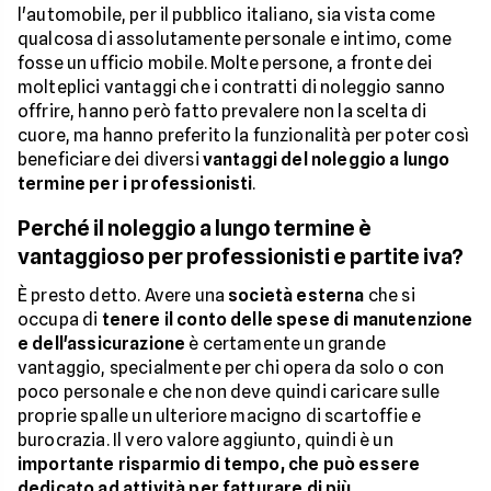
l'automobile, per il pubblico italiano, sia vista come
qualcosa di assolutamente personale e intimo, come
fosse un ufficio mobile. Molte persone, a fronte dei
molteplici vantaggi che i contratti di noleggio sanno
offrire, hanno però fatto prevalere non la scelta di
cuore, ma hanno preferito la funzionalità per poter così
beneficiare dei diversi
vantaggi del noleggio a lungo
termine per i professionisti
.
Perché il noleggio a lungo termine è
vantaggioso per professionisti e partite iva?
È presto detto. Avere una
società esterna
che si
occupa di
tenere il conto delle spese di manutenzione
e dell'assicurazione
è certamente un grande
vantaggio, specialmente per chi opera da solo o con
poco personale e che non deve quindi caricare sulle
proprie spalle un ulteriore macigno di scartoffie e
burocrazia. Il vero valore aggiunto, quindi è un
importante risparmio di tempo, che può essere
dedicato ad attività per fatturare di più
.