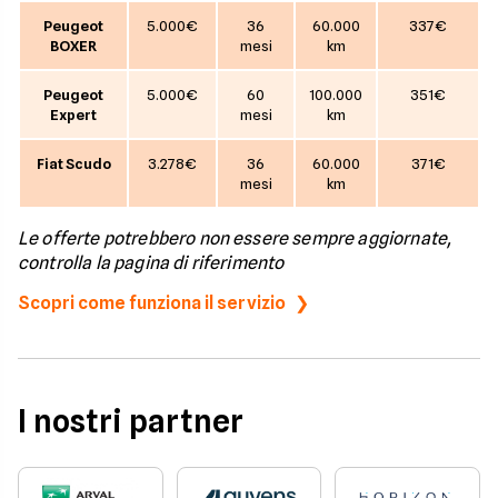
Peugeot
5.000€
36
60.000
337€
BOXER
mesi
km
Peugeot
5.000€
60
100.000
351€
Expert
mesi
km
Fiat Scudo
3.278€
36
60.000
371€
mesi
km
Le offerte potrebbero non essere sempre aggiornate,
controlla la pagina di riferimento
Scopri come funziona il servizio
I nostri partner