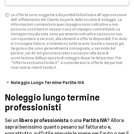
Le offerte sono soggette a disponibilità limitata e all’approvazione
dell’affidamento del Cliente da parte delle società di noleggio.
Le
informazioni contenute in questa pagina sono indicative e non
possono costituire in nessun caso un impegno contrattuale. Le
immagini visualizzate sono puramente indicative e possono non
corrispondere a versioni, allestimenti e offerte disponibili.
Per Auto
in Consegna Veloce, si intendono tutte le auto (usate o nuove) già
targate e che sono generalmente consegnate, a seconda del
partner, nei 45-60 giorni lavorativi successivi alla data di
accettazione della proposta di noleggio da parte del partner.
Per
”Offerta esclusiva Facile.it” si considerano le offerte dei partner
riservate ai clienti Facile.it.
Noleggio Lungo Termine Partite IVA
Noleggio lungo termine
professionisti
Sei un
libero professionista
o una
Partita IVA
? Allora
saprai benissimo quanto pesano sul fatturato e,
soprattutto, sull'utile annuale le spese per l'auto o per il