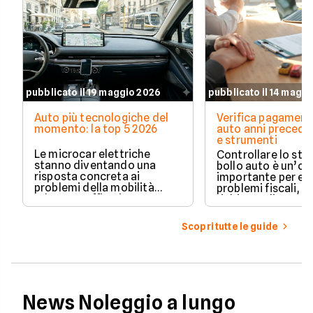
pubblicato il 19 maggio 2026
pubblicato il 14 magg
Auto più tecnologiche del
Verifica pagament
momento: la top 5 2026
auto anni preceden
e strumenti
Le microcar elettriche
Controllare lo sto
stanno diventando una
bollo auto è un’o
risposta concreta ai
importante per ev
problemi della mobilità
problemi fiscali, s
urbana: traffico intenso,
richieste di paga
parcheggi limitati e costi di
inattese.
gestione sempre più alti.
Scopri tutte le guide
News Noleggio a lungo