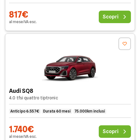
817€
Scopri
al mese
IVA
esc
.
Audi SQ8
4.0 tfsi quattro tiptronic
Anticipo 6.557€
Durata 60 mesi
75.000km inclusi
1.740€
Scopri
al mese
IVA
esc
.