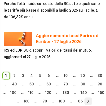
Perché l'età incide sul costo della RC auto e quali sono
le tariffe più basse disponibili a luglio 2026 su Facile.it,
da 106,32€ annui.
Aggiornamento tassi Eurirs ed
Euribor - 27 luglio 2026
IRS ed EURIBOR: scopri i valori dei tassi del mutuo,
aggiornati al 27 luglio 2026.
1
2
3
4
5
6
...
10
...
20
...
30
...
40
...
50
...
60
...
70
...
80
...
90
...
100
...
110
...
120
...
130
...
140
...
150
...
160
...
170
...
180
...
185