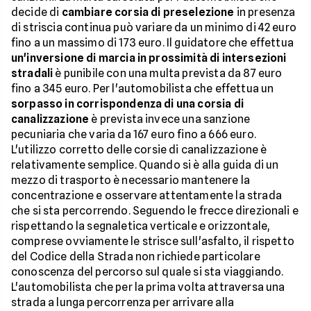
decide di
cambiare corsia di preselezione
in presenza
di striscia continua può variare da un minimo di 42 euro
fino a un massimo di 173 euro. Il guidatore che effettua
un'inversione di marcia in prossimità di intersezioni
stradali
è punibile con una multa prevista da 87 euro
fino a 345 euro. Per l'automobilista che effettua un
sorpasso in corrispondenza di una corsia di
canalizzazione
è prevista invece una sanzione
pecuniaria che varia da 167 euro fino a 666 euro.
L'utilizzo corretto delle corsie di canalizzazione è
relativamente semplice. Quando si è alla guida di un
mezzo di trasporto è necessario mantenere la
concentrazione e osservare attentamente la strada
che si sta percorrendo. Seguendo le frecce direzionali e
rispettando la segnaletica verticale e orizzontale,
comprese ovviamente le strisce sull'asfalto, il rispetto
del Codice della Strada non richiede particolare
conoscenza del percorso sul quale si sta viaggiando.
L'automobilista che per la prima volta attraversa una
strada a lunga percorrenza per arrivare alla