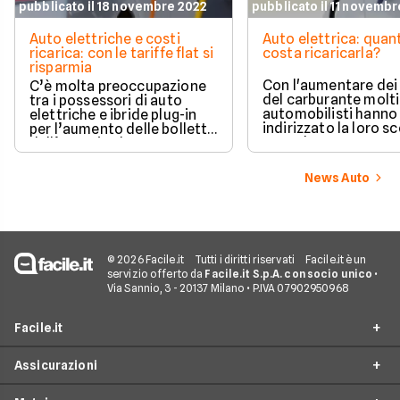
pubblicato il 18 novembre 2022
pubblicato il 11 novemb
Auto elettriche e costi
Auto elettrica: quan
ricarica: con le tariffe flat si
costa ricaricarla?
risparmia
Con l'aumentare dei
C’è molta preoccupazione
del carburante molti
tra i possessori di auto
automobilisti hanno
elettriche e ibride plug-in
indirizzato la loro sc
per l’aumento delle bollette
verso le auto a zero
dell’energia che
emissioni, ma consi
inevitabilmente ricade sui
anche il caro energia
costi delle ricariche, col
News Auto
spontaneo domandar
rischio di pagare cifre un
puntare verso un'au
tempo impensabili. Tuttavia
elettrica sia ancora
l’elettrico è ancora
conveniente e quali 
ampiamente conveniente.
oggi i costi di ricaric
© 2026 Facile.it
Tutti i diritti riservati
Facile.it è un
servizio offerto da
Facile.it S.p.A. con socio unico
•
Via Sannio, 3 - 20137 Milano • P.IVA 07902950968
Facile.it
Assicurazioni
Chi siamo