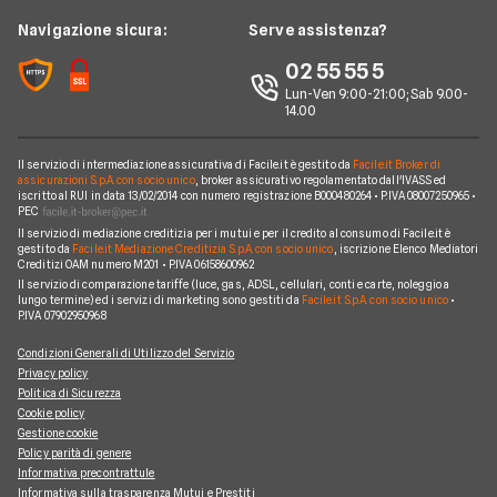
Prestito per ristrutturazione
Facile.it Corporate
Notizie Telefonia Mobile
Navigazione sicura:
Serve assistenza?
Noleggio Lungo Termine Auto Elettriche
Notizie Finanziamenti
Facile.it Club
Notizie TV a pagamento
02 55 55 5
Notizie noleggio
We're hiring!
Lavora in Facile.it
Lun-Ven 9:00-21:00; Sab 9.00-
14.00
Il servizio di intermediazione assicurativa di Facile.it è gestito da
Facile.it Broker di
assicurazioni S.p.A. con socio unico
, broker assicurativo regolamentato dall'IVASS ed
iscritto al RUI in data 13/02/2014 con numero registrazione B000480264 • P.IVA 08007250965 •
PEC
Il servizio di mediazione creditizia per i mutui e per il credito al consumo di Facile.it è
gestito da
Facile.it Mediazione Creditizia S.p.A. con socio unico
, iscrizione Elenco Mediatori
Creditizi OAM numero M201 • P.IVA 06158600962
Il servizio di comparazione tariffe (luce, gas, ADSL, cellulari, conti e carte, noleggio a
lungo termine) ed i servizi di marketing sono gestiti da
Facile.it S.p.A. con socio unico
•
P.IVA 07902950968
Condizioni Generali di Utilizzo del Servizio
Privacy policy
Politica di Sicurezza
Cookie policy
Gestione cookie
Policy parità di genere
Informativa precontrattule
Informativa sulla trasparenza Mutui e Prestiti