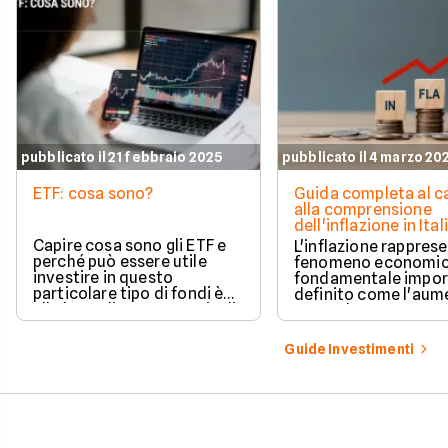
pubblicato il 21 febbraio 2025
pubblicato il 4 marzo 20
ETF: cosa sono?
Guida completa al c
alla comprensione
dell'inflazione in Ital
Capire cosa sono gli ETF e
L'inflazione rappres
perché può essere utile
fenomeno economic
investire in questo
fondamentale impor
particolare tipo di fondi è
definito come l'aum
alla base di una strategia di
generale e sostenut
investimento profittevole.
prezzi dei beni e dei 
Cerchiamo di comprendere
in un'economia.
Guide Investimenti
meglio questo strumento.