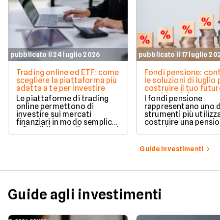
pubblicato il 24 luglio 2026
pubblicato il 17 luglio 20
Trading online ed ETF: come
Fondi pensione: con
scegliere la piattaforma più
le soluzioni di luglio 
adatta a te per investire
costruire il tuo futu
previdenziale
Le piattaforme di trading
I fondi pensione
online permettono di
rappresentano uno d
investire sui mercati
strumenti più utilizz
finanziari in modo semplice
costruire una pensi
e flessibile. Tra gli strumenti
complementare e
più utilizzati dagli
pianificare il proprio
investitori ci sono gli ETF,
finanziario. Su Facile
Guide Investimenti
fondi quotati che
confrontare diverse
consentono di diversificare
soluzioni, valutand
il portafoglio con un unico
caratteristiche, cost
investimento. Scopri come
modalità di adesion
funzionano, quali aspetti
individuare quella pi
Guide agli investimenti
valutare nella scelta della
adatta ai tuoi obietti
piattaforma e come iniziare
risparmio e previden
a investire con maggiore
consapevolezza.