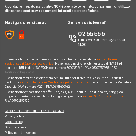
N26
Glossario Conti
Carta conto
Ricorda:
nel mercato assicurativo
NON è previsto
come metodo di pagamento l'
utilizzo
Hello Bank!
News
Revolut
di ricariche postepay e pagamenti intestati a persone fisiche.
Notizie Conti
Piattaforme di Trading
Webank
Chi siamo
Navigazione sicura:
Serve assistenza?
Argomenti in evidenza Conti
YouBanking
Perché scegliere Facile.it
02 55 55 5
Prodotti Conti
Fineco
Contatti
Lun-Ven 9:00-21:00; Sab 9.00-
14.00
Banche e finanziarie
Mappa del sito
Il servizio di intermediazione assicurativa di Facile.it è gestito da
Facile.it Broker di
assicurazioni S.p.A. con socio unico
, broker assicurativo regolamentato dall'IVASS ed
iscritto al RUI in data 13/02/2014 con numero B000480264 • P.IVA 08007250965 • PEC
Il servizio di mediazione creditizia per i mutui e per il credito al consumo di Facile.it è
gestito da
Facile.it Mediazione Creditizia S.p.A. con socio unico
, iscrizione Elenco Mediatori
Creditizi OAM numero M201 • P.IVA 06158600962
Il servizio di comparazione tariffe (luce, gas, ADSL, cellulari, conti e carte, noleggio a
lungo termine) ed i servizi di marketing sono gestiti da
Facile.it S.p.A. con socio unico
•
P.IVA 07902950968
Condizioni Generali di Utilizzo del Servizio
Privacy policy
Cookie policy
Gestione cookie
Policy parità di genere