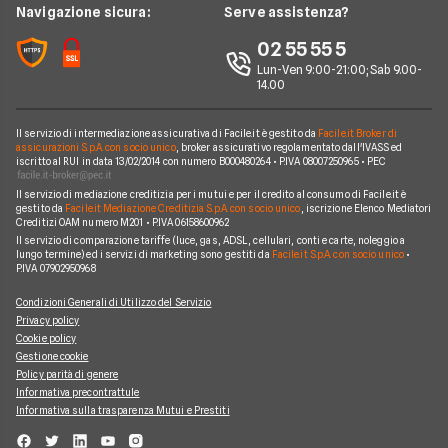
Navigazione sicura:
Serve assistenza?
Argomenti in evidenza Conti
YouBanking
Perché scegliere Facile.it
02 55 55 5
Prodotti Conti
Fineco
Contatti
Lun-Ven 9:00-21:00; Sab 9.00-
14.00
Banche e finanziarie
Mappa del sito
Il servizio di intermediazione assicurativa di Facile.it è gestito da
Facile.it Broker di
assicurazioni S.p.A. con socio unico
, broker assicurativo regolamentato dall'IVASS ed
iscritto al RUI in data 13/02/2014 con numero B000480264 • P.IVA 08007250965 • PEC
Il servizio di mediazione creditizia per i mutui e per il credito al consumo di Facile.it è
gestito da
Facile.it Mediazione Creditizia S.p.A. con socio unico
, iscrizione Elenco Mediatori
Creditizi OAM numero M201 • P.IVA 06158600962
Il servizio di comparazione tariffe (luce, gas, ADSL, cellulari, conti e carte, noleggio a
lungo termine) ed i servizi di marketing sono gestiti da
Facile.it S.p.A. con socio unico
•
P.IVA 07902950968
Condizioni Generali di Utilizzo del Servizio
Privacy policy
Cookie policy
Gestione cookie
Policy parità di genere
Informativa precontrattule
Informativa sulla trasparenza Mutui e Prestiti