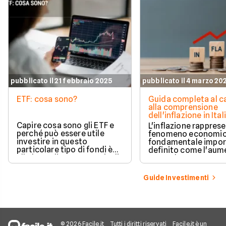
pubblicato il 21 febbraio 2025
pubblicato il 4 marzo 20
ETF: cosa sono?
Guida completa al c
alla comprensione
dell'inflazione in Ital
Capire cosa sono gli ETF e
L'inflazione rappres
perché può essere utile
fenomeno economic
investire in questo
fondamentale impor
particolare tipo di fondi è
definito come l'aum
alla base di una strategia di
generale e sostenut
investimento profittevole.
prezzi dei beni e dei 
Cerchiamo di comprendere
in un'economia.
Guide Investimenti
meglio questo strumento.
© 2026 Facile.it
Tutti i diritti riservati
Facile.it è un