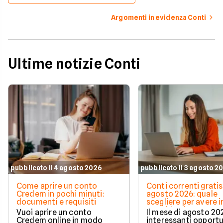
Argomenti in evidenza Conti
Ultime notizie Conti
pubblicato il 4 agosto 2026
pubblicato il 3 agosto 2
Come aprire un conto
Conti correnti gratis
Credem in pochi minuti:
agosto 2026: quale
documenti e requisiti
scegliere per avere i
e cashback?
Vuoi aprire un conto
Il mese di agosto 20
Credem online in modo
interessanti opport