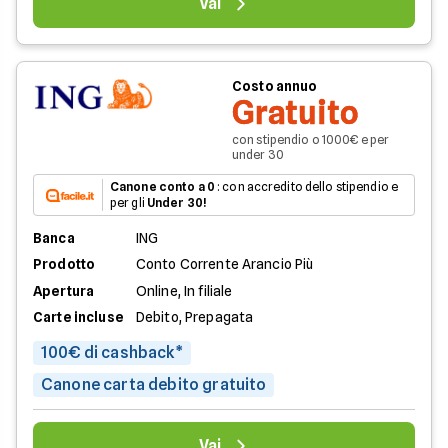
Vai
Costo annuo
Gratuito
con stipendio o 1000€ e per
under 30
Canone conto a 0
: con accredito dello stipendio e
per gli
Under 30!
Banca
ING
Prodotto
Conto Corrente Arancio Più
Apertura
Online, In filiale
Carte incluse
Debito, Prepagata
100€ di cashback*
Canone carta debito gratuito
Vai