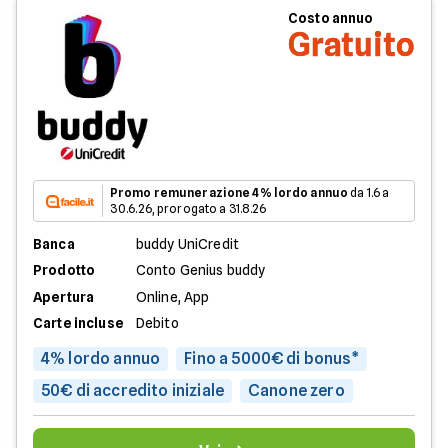
Costo annuo
Gratuito
Promo remunerazione 4% lordo annuo
da 1.6 a
30.6.26, prorogato a 31.8.26
Banca
buddy UniCredit
Prodotto
Conto Genius buddy
Apertura
Online, App
Carte incluse
Debito
4% lordo annuo
Fino a 5000€ di bonus*
50€ di accredito iniziale
Canone zero