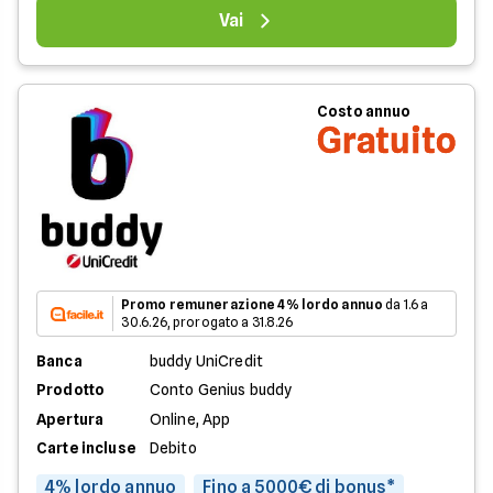
Vai
Costo annuo
Gratuito
Promo remunerazione 4% lordo annuo
da 1.6 a
30.6.26, prorogato a 31.8.26
Banca
buddy UniCredit
Prodotto
Conto Genius buddy
Apertura
Online, App
Carte incluse
Debito
4% lordo annuo
Fino a 5000€ di bonus*