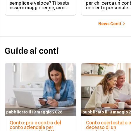
semplice e veloce? Ti basta
per chi cerca un con
essere maggiorenne, avere
corrente personale
un documento valido o lo
conveniente e a zer
SPID e preparare pochi dati
personali per completare
News Conti
l'attivazione in pochissimi
minuti. Scopri subito tutti i
requisiti e i passaggi
necessari per iniziare!
Guide ai conti
pubblicato il 19 maggio 2026
pubblicato il 13 maggio 
Qonto: pro e contro del
Conto cointestato 
conto aziendale per
decesso di un