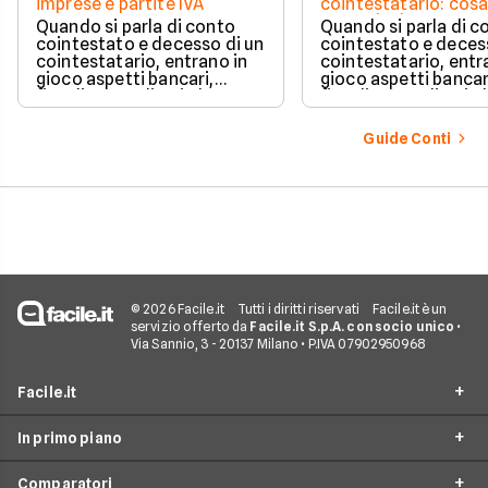
imprese e partite IVA
cointestatario: cos
succede davvero tr
Quando si parla di conto
Quando si parla di c
blocchi, quote e
cointestato e decesso di un
cointestato e deces
successione
cointestatario, entrano in
cointestatario, entr
gioco aspetti bancari,
gioco aspetti bancar
fiscali ed ereditari che
fiscali ed ereditari c
spesso generano
spesso generano
confusione.
confusione.
Guide Conti
© 2026 Facile.it
Tutti i diritti riservati
Facile.it è un
servizio offerto da
Facile.it S.p.A. con socio unico
•
Via Sannio, 3 - 20137 Milano • P.IVA 07902950968
Facile.it
In primo piano
Assicurazioni
Comparatori
Prestiti