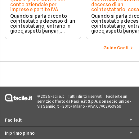
conto aziendale per
decesso di un
imprese e partite IVA
cointestatario: cos
succede davvero tr
Quando si parla di conto
Quando si parla di c
blocchi, quote e
cointestato e decesso di un
cointestato e deces
successione
cointestatario, entrano in
cointestatario, entr
gioco aspetti bancari,
gioco aspetti bancar
fiscali ed ereditari che
fiscali ed ereditari c
spesso generano
spesso generano
confusione.
confusione.
Guide Conti
© 2026 Facile.it
Tutti i diritti riservati
Facile.it è un
servizio offerto da
Facile.it S.p.A. con socio unico
•
Via Sannio, 3 - 20137 Milano • P.IVA 07902950968
Facile.it
In primo piano
Assicurazioni