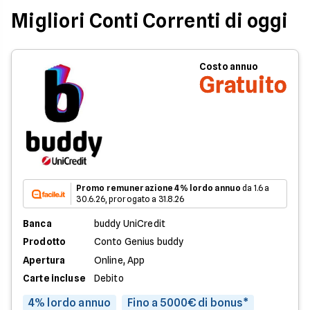
Migliori Conti Correnti di oggi
Costo annuo
Gratuito
Promo remunerazione 4% lordo annuo
da 1.6 a
30.6.26, prorogato a 31.8.26
Banca
buddy UniCredit
Prodotto
Conto Genius buddy
Apertura
Online, App
Carte incluse
Debito
4% lordo annuo
Fino a 5000€ di bonus*