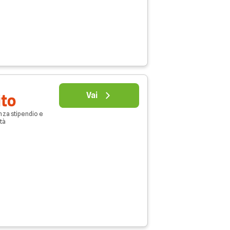
Vai
ito
nza stipendio e
età