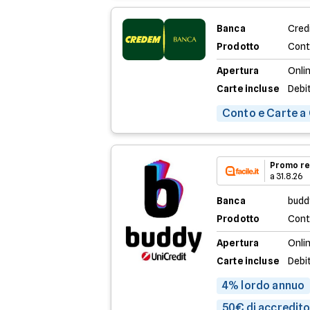
Banca
Credi
Prodotto
Cont
Apertura
Onli
Carte incluse
Debi
Conto e Carte a
Promo re
a 31.8.26
Banca
budd
Prodotto
Cont
Apertura
Onli
Carte incluse
Debi
4% lordo annuo
50€ di accredito 