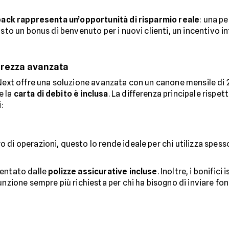
ack rappresenta un’opportunità di risparmio reale
: una p
sto un bonus di benvenuto per i nuovi clienti, un incentivo in
urezza avanzata
 Next offre una soluzione avanzata con un canone mensile di 
e la
carta di debito è inclusa
. La differenza principale rispet
:
o di operazioni, questo lo rende ideale per chi utilizza spesso
sentato dalle
polizze assicurative incluse
. Inoltre, i bonific
unzione sempre più richiesta per chi ha bisogno di inviare f