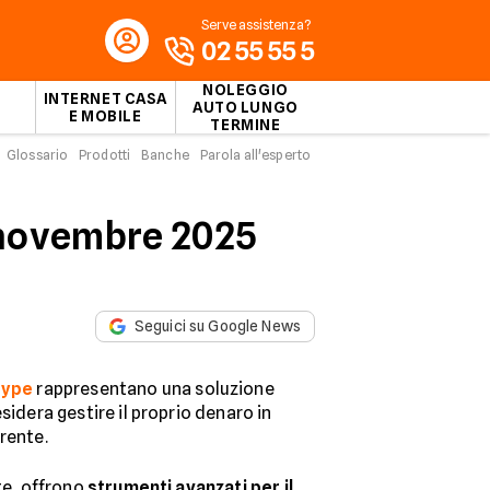
Serve assistenza?
02 55 55 5
NOLEGGIO
INTERNET CASA
AUTO LUNGO
E MOBILE
TERMINE
Glossario
Prodotti
Banche
Parola all'esperto
i novembre 2025
Seguici su Google News
ype
rappresentano una soluzione
sidera gestire il proprio denaro in
arente.
nte, offrono
strumenti avanzati per il