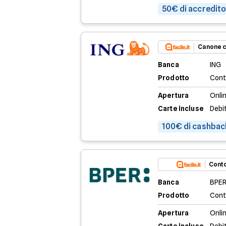
50€ di accredito 
Canone c
Banca
ING
Prodotto
Cont
Apertura
Onlin
Carte incluse
Debi
100€ di cashbac
Conto
Banca
BPER
Prodotto
Cont
Apertura
Onli