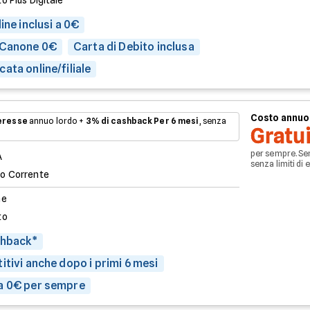
o Plus Digitale
ine inclusi a 0€
 Canone 0€
Carta di Debito inclusa
ata online/filiale
Costo annuo
teresse
annuo lordo +
3% di cashback
Per 6 mesi
, senza
Gratu
per sempre. Se
A
senza limiti di 
o Corrente
ne
to
shback*
itivi anche dopo i primi 6 mesi
a 0€ per sempre