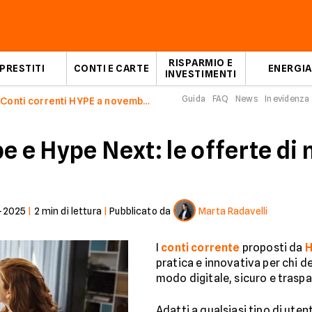
RISPARMIO E
PRESTITI
CONTI E CARTE
ENERGIA
INVESTIMENTI
Guida
FAQ
News
In evidenza
Conti correnti HYPE a novembre 2025
pe e Hype Next: le offerte d
1-2025
|
2
min di lettura
|
Pubblicato da
Marta Radavelli
I
conti corrente
proposti da
H
pratica e innovativa per chi de
modo digitale, sicuro e trasp
Adatti a qualsiasi tipo di ute