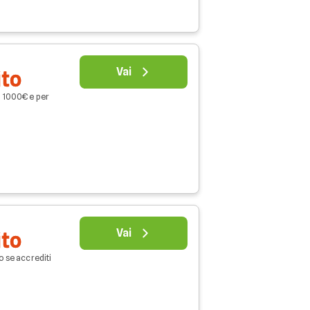
Vai
ito
o 1000€ e per
Vai
ito
o se accrediti