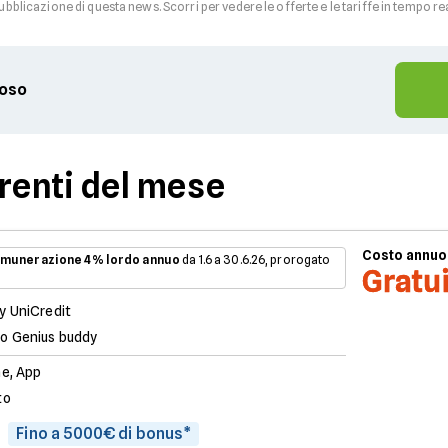
pubblicazione di questa news. Scorri per vedere le offerte e le tariffe in tempo re
ioso
rrenti del mese
Costo annuo
munerazione 4% lordo annuo
da 1.6 a 30.6.26, prorogato
Gratu
y UniCredit
o Genius buddy
ne, App
to
Fino a 5000€ di bonus*