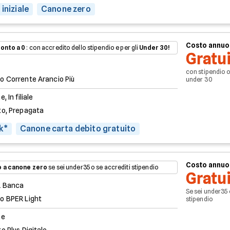
iniziale
Canone zero
Costo annuo
onto a 0
: con accredito dello stipendio e per gli
Under 30!
Gratu
con stipendio 
o Corrente Arancio Più
under 30
e, In filiale
to, Prepagata
k*
Canone carta debito gratuito
Costo annuo
 a canone zero
se sei under35 o se accrediti stipendio
Gratu
 Banca
Se sei under35 
o BPER Light
stipendio
ne