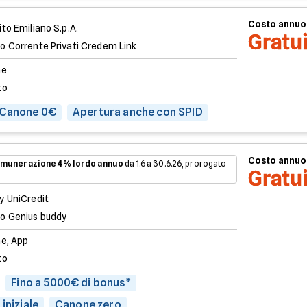
Costo annuo
to Emiliano S.p.A.
Gratu
o Corrente Privati Credem Link
ne
to
 Canone 0€
Apertura anche con SPID
Costo annuo
munerazione 4% lordo annuo
da 1.6 a 30.6.26, prorogato
Gratu
y UniCredit
o Genius buddy
ne, App
to
Fino a 5000€ di bonus*
iniziale
Canone zero