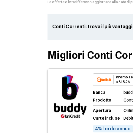
Le offerte e le tariffe sono aggiornate alla data di 
Conti Correnti: trova il più vantagg
Migliori Conti Co
Promo re
a 31.8.26
Banca
budd
Prodotto
Cont
Apertura
Onli
Carte incluse
Debi
4% lordo annuo