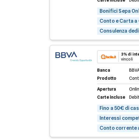
Carte incluse
Debit
Bonifici Sepa Onl
Conto e Carta a
Consulenza dedic
3% di in
vincoli
Banca
BBV
Prodotto
Cont
Apertura
Onli
Carte incluse
Debi
Fino a 50€ di ca
Interessi compet
Conto corrente 