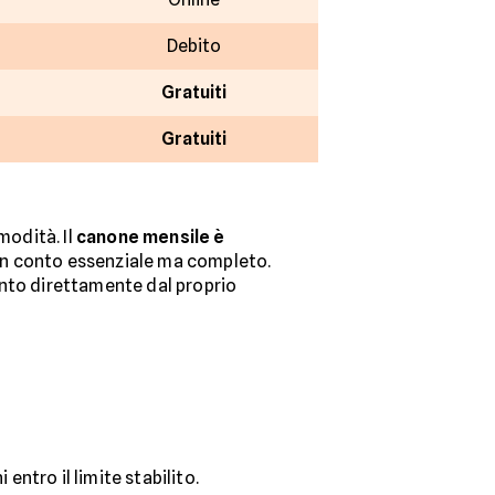
Debito
Gratuiti
Gratuiti
modità. Il
canone mensile è
 un conto essenziale ma completo.
onto direttamente dal proprio
entro il limite stabilito.