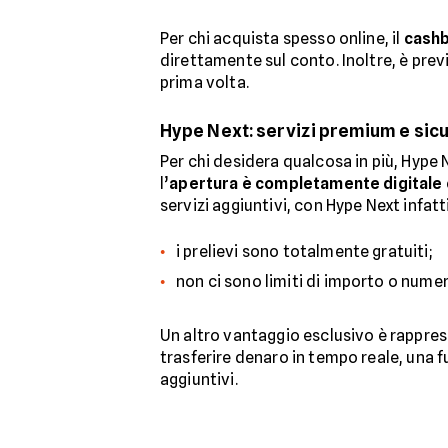
Per chi acquista spesso online, il
cashb
direttamente sul conto. Inoltre, è previ
prima volta.
Hype Next: servizi premium e sic
Per chi desidera qualcosa in più, Hype
l’
apertura è completamente digitale
servizi aggiuntivi, con Hype Next infatti
i prelievi sono totalmente gratuiti;
non ci sono limiti di importo o numer
Un altro vantaggio esclusivo è rappre
trasferire denaro in tempo reale, una f
aggiuntivi.