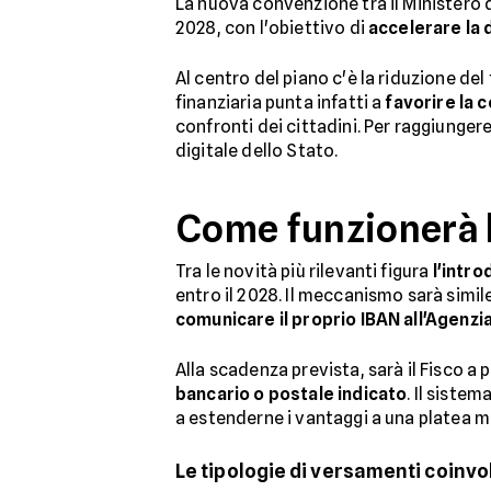
La nuova convenzione tra il Ministero de
2028, con l'obiettivo di
accelerare la 
Al centro del piano c'è la riduzione de
finanziaria punta infatti a
favorire la
confronti dei cittadini. Per raggiunger
digitale dello Stato.
Come funzionerà l
Tra le novità più rilevanti figura
l'intro
entro il 2028. Il meccanismo sarà simil
comunicare il proprio IBAN all'Agenzi
Alla scadenza prevista, sarà il Fisco 
bancario o postale indicato
. Il siste
a estenderne i vantaggi a una platea m
Le tipologie di versamenti coinvol