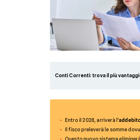
Conti Correnti: trova il più vantagg
Entro il 2028, arriverà l'
addebito
Il fisco preleverà le somme dovu
Questo nuovo sistema eliminerà 