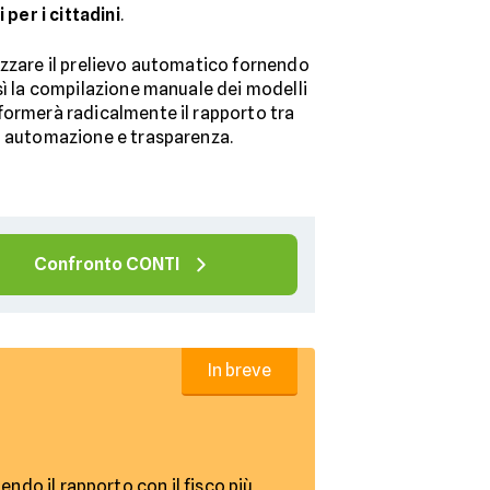
 per i cittadini
.
izzare il prelievo automatico fornendo
sì la compilazione manuale dei modelli
formerà radicalmente il rapporto tra
u automazione e trasparenza.
Confronto CONTI
In breve
do il rapporto con il fisco più