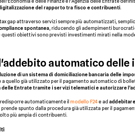
ll'Economia e delle Finanze e l'Agenzia delle Entrate definisc
digitalizzazione del rapporto tra fisco e contribuenti
.
l tax gap attraverso servizi sempre più automatizzati, sempli
 compliance spontanea
, riducendo gli adempimenti burocratic
e questi obiettivi sono previsti investimenti mirati nella mod
'addebito automatico delle
duzione di un sistema di domiciliazione bancaria delle imp
e a quello già utilizzato per il pagamento automatico di bolle
a delle Entrate tramite i servizi telematici e autorizzare 
a predisporre automaticamente il
modello F24
e ad
addebitare
ma prende spunto dalla procedura già utilizzata per il pagame
olto più ampia di contribuenti.
ti