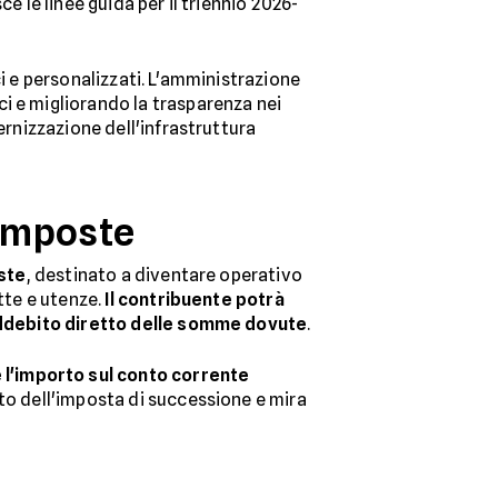
e le linee guida per il triennio 2026-
ci e personalizzati. L'amministrazione
i e migliorando la trasparenza nei
ernizzazione dell'infrastruttura
 imposte
oste
, destinato a diventare operativo
tte e utenze.
Il contribuente potrà
l'addebito diretto delle somme dovute
.
 l'importo sul conto corrente
nto dell'imposta di successione e mira