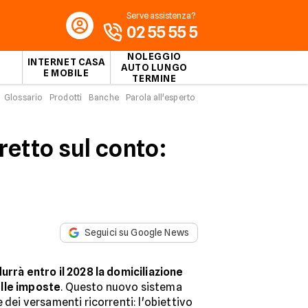
Serve assistenza?
02 55 55 5
NOLEGGIO
INTERNET CASA
AUTO LUNGO
E MOBILE
TERMINE
Glossario
Prodotti
Banche
Parola all'esperto
etto sul conto:
Seguici su Google News
urrà entro il 2028 la domiciliazione
elle imposte
. Questo nuovo sistema
 dei versamenti ricorrenti: l'obiettivo