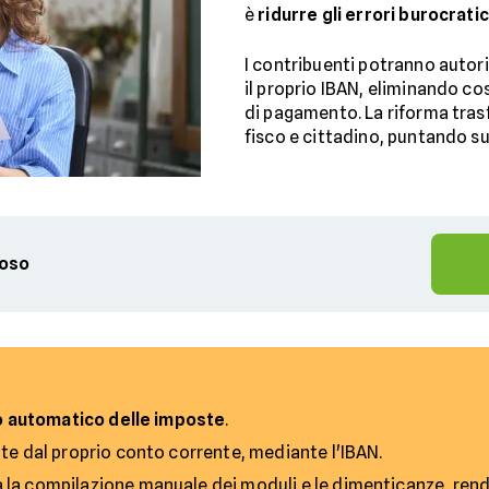
è
ridurre gli errori burocratici
I contribuenti potranno autor
il proprio IBAN, eliminando co
di pagamento. La riforma tras
fisco e cittadino, puntando s
ioso
 automatico delle imposte
.
te dal proprio conto corrente, mediante l'IBAN.
la compilazione manuale dei moduli e le dimenticanze, renden