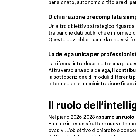
pensionato, autonomo o titolare di part
Dichiarazione precompilata sem
Un altro obiettivo strategico riguarda 
tra banche dati pubbliche e informazio
Questo dovrebbe ridurre la necessità di
La delega unica per professionist
La riforma introduce inoltre una procedu
Attraverso una sola delega,
il contrib
la sottoscrizione di moduli differenti 
intermediari e amministrazione finanzi
Il ruolo dell'intell
Nel piano 2026-2028
assume un ruolo ce
Entrate intende sfruttare nuove tecnol
evasivi. L'obiettivo dichiarato è conce