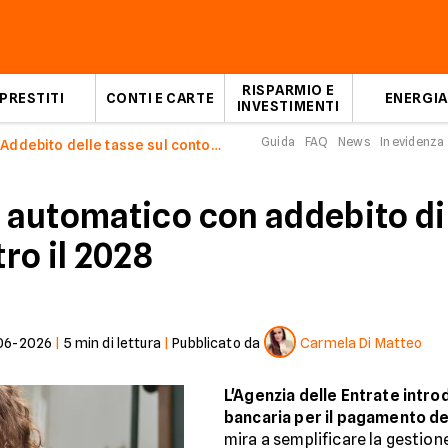
RISPARMIO E
PRESTITI
CONTI E CARTE
ENERGIA
INVESTIMENTI
Guida
FAQ
News
In evidenza
Addebito delle tasse sul conto corrente
automatico con addebito dir
ro il 2028
06-2026
|
5
min di lettura
|
Pubblicato da
Carmela Di Matteo
L'Agenzia delle Entrate introd
bancaria per il pagamento d
mira a semplificare la gestione