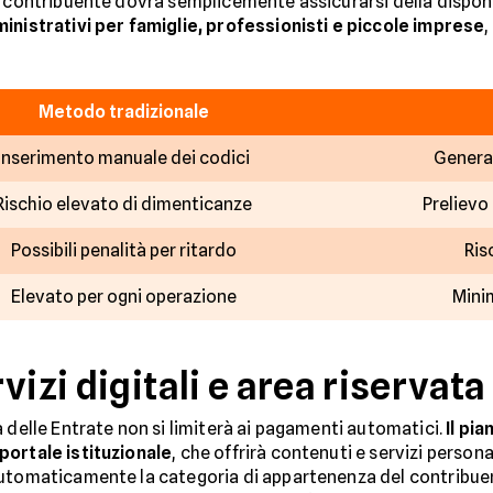
l contribuente dovrà semplicemente assicurarsi della dispon
ministrativi per famiglie, professionisti e piccole imprese
,
Metodo tradizionale
Inserimento manuale dei codici
Genera
Rischio elevato di dimenticanze
Prelievo
Possibili penalità per ritardo
Ris
Elevato per ogni operazione
Mini
vizi digitali e area riservata
 delle Entrate non si limiterà ai pagamenti automatici.
Il pi
portale istituzionale
, che offrirà contenuti e servizi personal
automaticamente la categoria di appartenenza del contribue