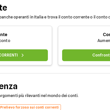
te
banche operanti in Italia e trova il conto corrente o il conto
ente
Con
 conto
Aument
 CORRENTI
Confront
denza
 argomenti più rilevanti nel mondo dei conti.
Prelievo forzoso sui conti correnti