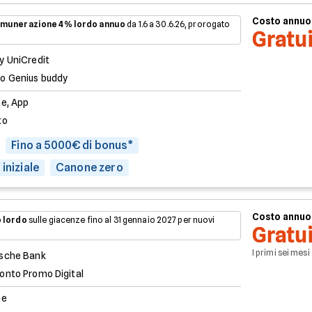
Costo annuo
munerazione 4% lordo annuo
da 1.6 a 30.6.26, prorogato
Gratu
y UniCredit
o Genius buddy
ne, App
to
Fino a 5000€ di bonus*
iniziale
Canone zero
Costo annuo
 lordo
sulle giacenze fino al 31 gennaio 2027 per nuovi
Gratu
I primi sei mesi
sche Bank
onto Promo Digital
ne