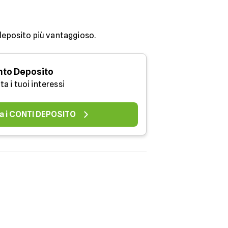
 deposito più vantaggioso.
to Deposito
a i tuoi interessi
a i CONTI DEPOSITO