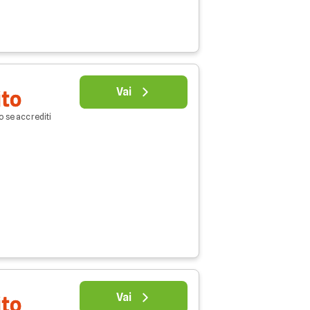
Vai
ito
o se accrediti
Vai
ito