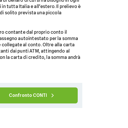
 di denaro di cui si ha bisogno in ogni
 tutta Italia e all'estero. Il prelievo è
 di solito prevista una piccola
ro contante dal proprio conto il
un assegno autointestato per la somma
 collegate al conto. Oltre alla carta
anti dai punti ATM, attingendo al
on la carta di credito, la somma andrà
Confronto CONTI