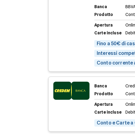
Banca
BBV
Prodotto
Cont
Apertura
Onli
Carte incluse
Debi
Fino a 50€ di ca
Interessi compet
Conto corrente 
Banca
Credi
Prodotto
Cont
Apertura
Onli
Carte incluse
Debi
Conto e Carte a