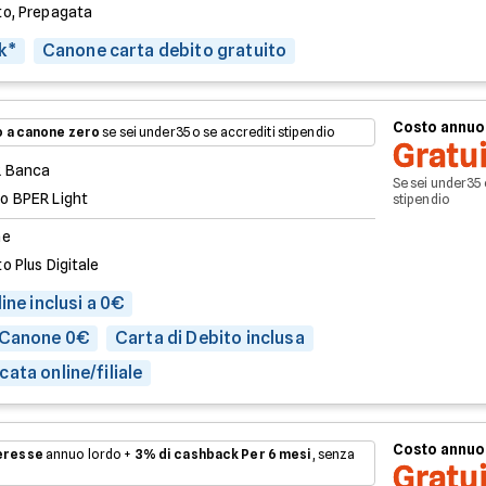
to, Prepagata
k*
Canone carta debito gratuito
Costo annuo
 a canone zero
se sei under35 o se accrediti stipendio
Gratu
 Banca
Se sei under35 
o BPER Light
stipendio
ne
o Plus Digitale
ine inclusi a 0€
 Canone 0€
Carta di Debito inclusa
ata online/filiale
Costo annuo
teresse
annuo lordo +
3% di cashback
Per 6 mesi
, senza
Gratu