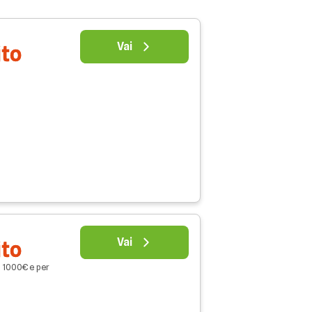
Vai
ito
Vai
ito
o 1000€ e per