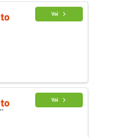
Vai
ito
Vai
ito
 **