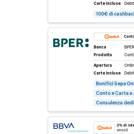
Carte incluse
Debi
100€ di cashbac
Conto
Banca
BPER
Prodotto
Cont
Apertura
Onli
Carte incluse
Debit
Bonifici Sepa Onl
Conto e Carta a
Consulenza dedic
3% di in
vincoli