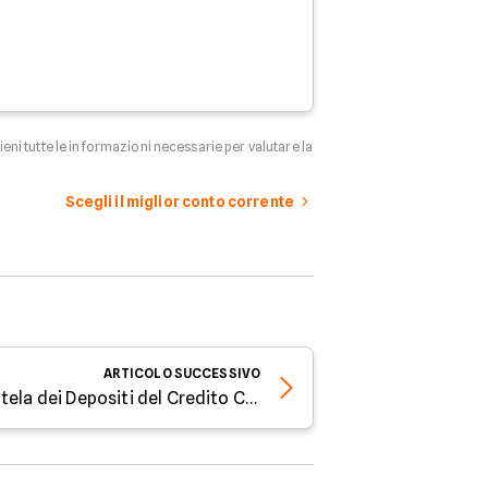
tieni tutte le informazioni necessarie per valutare la
Scegli il miglior conto corrente
ARTICOLO
SUCCESSIVO
Fondo Interbancario di Tutela dei Depositi del Credito Cooperativo