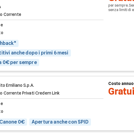
per sempre. Se
A
senza limiti di 
o Corrente
ne
to
shback*
itivi anche dopo i primi 6 mesi
a 0€ per sempre
Costo annuo
to Emiliano S.p.A.
Gratu
o Corrente Privati Credem Link
ne
to
 Canone 0€
Apertura anche con SPID