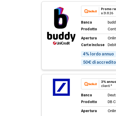
Promo re
a 31.8.26
Banca
budd
Prodotto
Cont
Apertura
Onli
Carte incluse
Debi
4% lordo annuo
50€ di accredito 
3% annuo
clienti *
Banca
Deut
Prodotto
DB C
Apertura
Onli