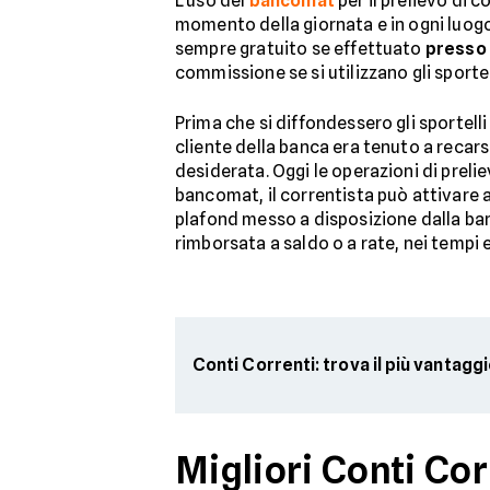
L'uso del
bancomat
per il prelievo di 
momento della giornata e in ogni luogo. L
sempre gratuito se effettuato
presso 
commissione se si utilizzano gli sportell
Prima che si diffondessero gli sportell
cliente della banca era tenuto a recar
desiderata. Oggi le operazioni di prelie
bancomat, il correntista può attivare
plafond messo a disposizione dalla ban
rimborsata a saldo o a rate, nei tempi e
Conti Correnti: trova il più vantagg
Migliori Conti Co