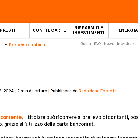
RISPARMIO E
PRESTITI
CONTI E CARTE
ENERGIA
INVESTIMENTI
Guida
FAQ
News
In evidenza
i
Prelievo contanti
2-2024
|
2
min di lettura
|
Pubblicato da
Redazione Facile.it
 corrente
, il titolare può ricorrere al prelievo di contanti, p
, grazie all'utilizzo della carta bancomat.