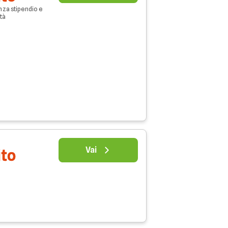
nza stipendio e
età
Vai
ito