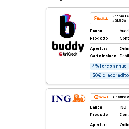
Promo re
a 31.8.26
Banca
budd
Prodotto
Cont
Apertura
Onli
Carte incluse
Debi
4% lordo annuo
50€ di accredito 
Canone c
Banca
ING
Prodotto
Cont
Apertura
Onlin