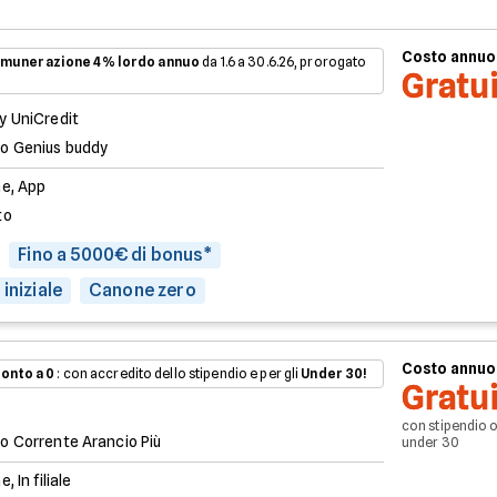
Costo annuo
munerazione 4% lordo annuo
da 1.6 a 30.6.26, prorogato
Gratu
y UniCredit
o Genius buddy
ne, App
to
Fino a 5000€ di bonus*
iniziale
Canone zero
Costo annuo
onto a 0
: con accredito dello stipendio e per gli
Under 30!
Gratu
con stipendio 
o Corrente Arancio Più
under 30
e, In filiale