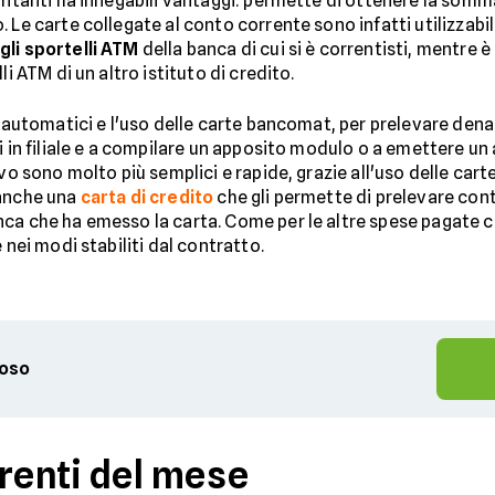
contanti ha innegabili vantaggi: permette di ottenere la somma
e carte collegate al conto corrente sono infatti utilizzabili in
gli sportelli ATM
della banca di cui si è correntisti, mentre è
i ATM di un altro istituto di credito.
i automatici e l'uso delle carte bancomat, per prelevare dena
si in filiale e a compilare un apposito modulo o a emettere 
vo sono molto più semplici e rapide, grazie all'uso delle carte
 anche una
carta di credito
che gli permette di prelevare cont
ca che ha emesso la carta. Come per le altre spese pagate c
 nei modi stabiliti dal contratto.
ioso
rrenti del mese