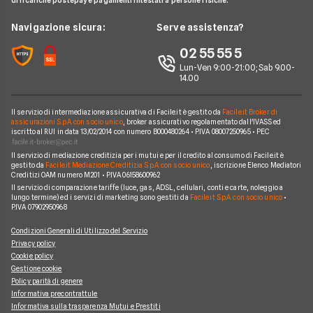
Revolut
di ricariche postepay e pagamenti intestati a persone fisiche.
Notizie Conti
Piattaforme di Trading
Webank
Chi siamo
Navigazione sicura:
Serve assistenza?
Argomenti in evidenza Conti
YouBanking
Perché scegliere Facile.it
02 55 55 5
Prodotti Conti
Fineco
Contatti
Lun-Ven 9:00-21:00; Sab 9.00-
14.00
Banche e finanziarie
Mappa del sito
Il servizio di intermediazione assicurativa di Facile.it è gestito da
Facile.it Broker di
assicurazioni S.p.A. con socio unico
, broker assicurativo regolamentato dall'IVASS ed
iscritto al RUI in data 13/02/2014 con numero B000480264 • P.IVA 08007250965 • PEC
Il servizio di mediazione creditizia per i mutui e per il credito al consumo di Facile.it è
gestito da
Facile.it Mediazione Creditizia S.p.A. con socio unico
, iscrizione Elenco Mediatori
Creditizi OAM numero M201 • P.IVA 06158600962
Il servizio di comparazione tariffe (luce, gas, ADSL, cellulari, conti e carte, noleggio a
lungo termine) ed i servizi di marketing sono gestiti da
Facile.it S.p.A. con socio unico
•
P.IVA 07902950968
Condizioni Generali di Utilizzo del Servizio
Privacy policy
Cookie policy
Gestione cookie
Policy parità di genere
Informativa precontrattule
Informativa sulla trasparenza Mutui e Prestiti