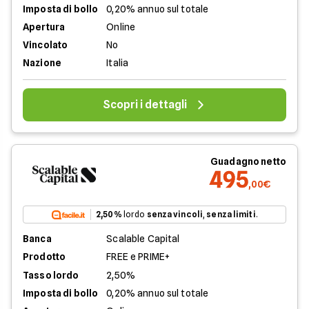
Imposta di bollo
0,20% annuo sul totale
Apertura
Online
Vincolato
No
Nazione
Italia
Scopri i dettagli
Guadagno netto
495
,00€
2,50%
lordo
senza vincoli
,
senza limiti
.
Banca
Scalable Capital
Prodotto
FREE e PRIME+
Tasso lordo
2,50%
Imposta di bollo
0,20% annuo sul totale