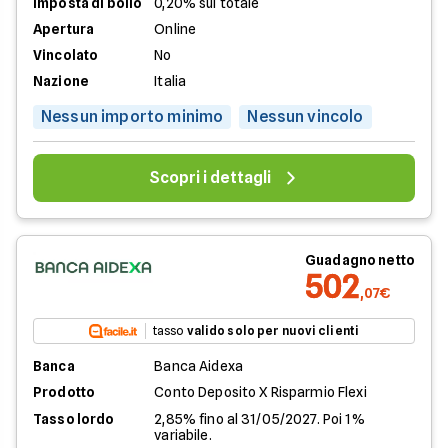
Imposta di bollo
0,20% sul totale
Apertura
Online
Vincolato
No
Nazione
Italia
Nessun importo minimo
Nessun vincolo
Scopri i dettagli
Guadagno netto
502
,07€
tasso
valido solo per nuovi clienti
Banca
Banca Aidexa
Prodotto
Conto Deposito X Risparmio Flexi
Tasso lordo
2,85% fino al 31/05/2027. Poi 1%
variabile.