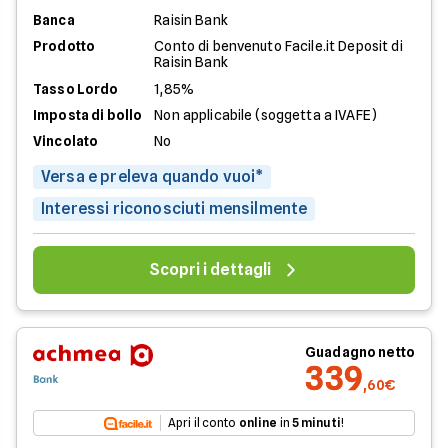
Banca
Raisin Bank
Prodotto
Conto di benvenuto Facile.it Deposit di
Raisin Bank
Tasso Lordo
1,85%
Imposta di bollo
Non applicabile (soggetta a IVAFE)
Vincolato
No
Versa e preleva quando vuoi*
Interessi riconosciuti mensilmente
Scopri i dettagli
Guadagno netto
339
,60€
Apri il conto
online
in
5 minuti
!