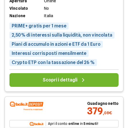
Apertura
Online
Vincolato
No
Nazione
Italia
PRIME+ gratis per 1 mese
2,50% di interessi sulla liquidità, non vincolata
Piani di accumulo in azioni e ETF da 1 Euro
Interessi corrisposti mensilmente
Crypto ETP con la tassazione del 26 %
Scopri i dettagli
Guadagno netto
379
,08€
Apri il conto
online
in
5 minuti
!