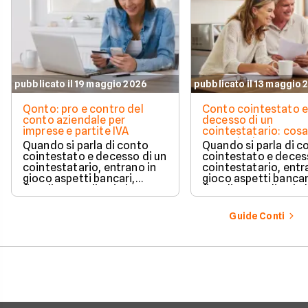
pubblicato il 19 maggio 2026
pubblicato il 13 maggio 
Qonto: pro e contro del
Conto cointestato 
conto aziendale per
decesso di un
imprese e partite IVA
cointestatario: cos
succede davvero tr
Quando si parla di conto
Quando si parla di c
blocchi, quote e
cointestato e decesso di un
cointestato e deces
successione
cointestatario, entrano in
cointestatario, entr
gioco aspetti bancari,
gioco aspetti bancar
fiscali ed ereditari che
fiscali ed ereditari c
spesso generano
spesso generano
confusione.
confusione.
Guide Conti