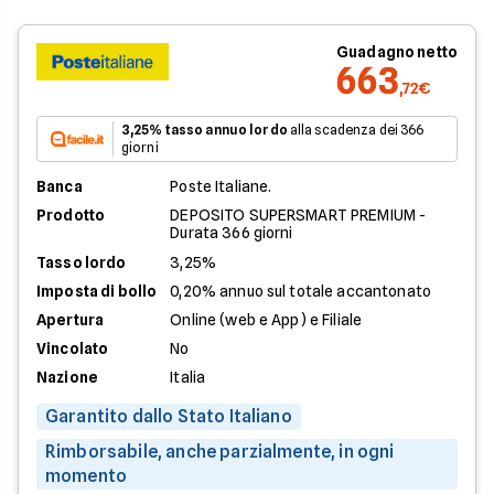
Guadagno netto
663
,72€
3,25% tasso annuo lordo
alla scadenza dei 366
giorni
Banca
Poste Italiane.
Prodotto
DEPOSITO SUPERSMART PREMIUM -
Durata 366 giorni
Tasso lordo
3,25%
Imposta di bollo
0,20% annuo sul totale accantonato
Apertura
Online (web e App) e Filiale
Vincolato
No
Nazione
Italia
Garantito dallo Stato Italiano
Rimborsabile, anche parzialmente, in ogni
momento