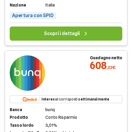
Nazione
Italia
Apertura con SPID
Scopri i dettagli
Guadagno netto
608
,22€
Interessi
corrisposti
settimanalmente
Banca
bunq
Prodotto
Conto Risparmio
Tasso lordo
3,01%